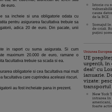
Istorie cu 
 de euro.
vulnerabilă
cauza dator
ie sa incheie si una obligatorie odata cu
de la BCE
latita pentru asigurarea facultativa trebuie sa
Șomajul în 
gatorii, adica 20 de euro. Din pacate, unii
de criză. R
puțini șom
ste in raport cu suma asigurata. Si cum
Uniunea Europea
beste maximum 20.000 de euro, ramane o
UE pregăte
ta facultativa trebuie sa scada si ea.
urgență, în
deal” cu Lo
gurarea obligatorie si cea facultativa mai mult
ianuarie. 
a facultativa care cuprindea aceleasi riscuri.
vizate: pesc
transportul 
gatorii au fost incheiate pana in prezent.
New York T
intrarea în
americani,
foarte acti