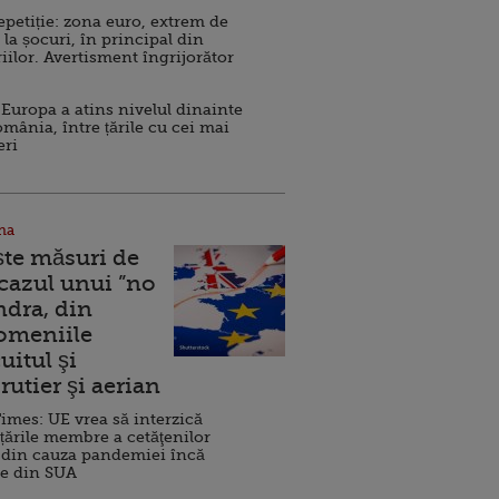
repetiție: zona euro, extrem de
 la șocuri, în principal din
iilor. Avertisment îngrijorător
Europa a atins nivelul dinainte
omânia, între țările cu cei mai
eri
na
ște măsuri de
 cazul unui ”no
ndra, din
Domeniile
uitul şi
rutier şi aerian
imes: UE vrea să interzică
 țările membre a cetăţenilor
 din cauza pandemiei încă
ve din SUA