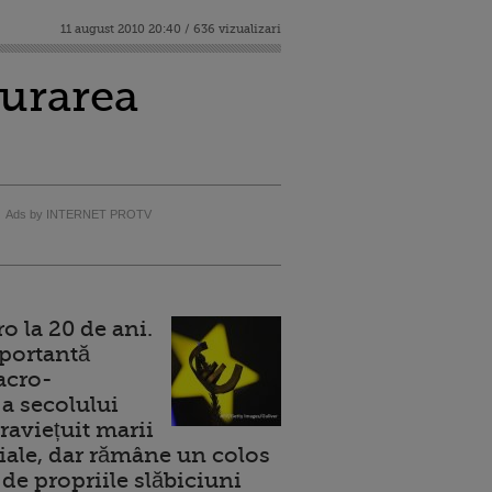
11 august 2010 20:40 / 636 vizualizari
gurarea
Ads by INTERNET PROTV
 la 20 de ani.
portantă
acro-
a secolului
raviețuit marii
ale, dar rămâne un colos
de propriile slăbiciuni