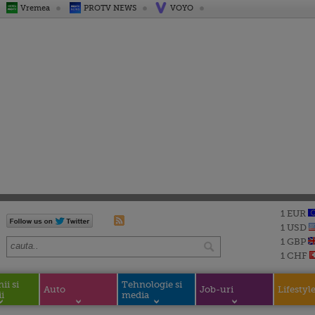
Vremea
PROTV NEWS
VOYO
1 EUR
1 USD
1 GBP
1 CHF
i si
Tehnologie si
Auto
Job-uri
Lifestyl
i
media