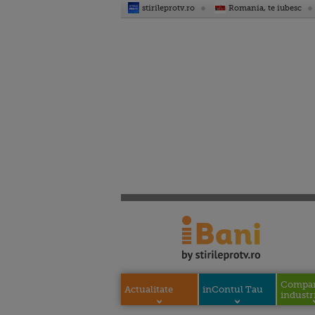
stirileprotv.ro
Romania, te iubesc
Compani
Actualitate
inContul Tau
industri