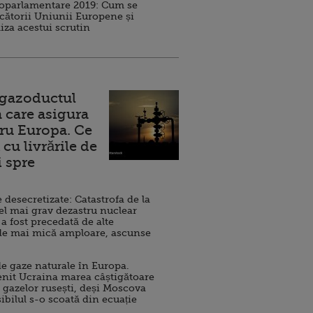
roparlamentare 2019: Cum se
cătorii Uniunii Europene și
iza acestui scrutin
 gazoductul
 care asigura
ru Europa. Ce
cu livrările de
i spre
esecretizate: Catastrofa de la
el mai grav dezastru nuclear
 a fost precedată de alte
de mai mică amploare, ascunse
e gaze naturale în Europa.
nit Ucraina marea câștigătoare
 gazelor rusești, deși Moscova
sibilul s-o scoată din ecuație