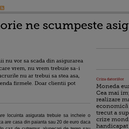
atorie ne scumpeste asi
i nu vor sa scada din asigurarea
 care vrem, nu vrem trebuie sa-i
ucrurile nu ar trebui sa stea asa,
Criza datoriilor
nda firmele. Doar clientii pot
Moneda euro
Cea mai im
realizare m
economică 
trecut a sup
are locuinta asigurata trebuie sa incheie o
crize mondi
ca are casa din paianta sau 20 de euro daca
handicapat 
In caz de cutremur, alunecari de teren sau