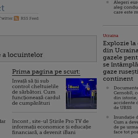
Alegeri eu
t
aleg condu
care este m
Twitter
RSS Feed
Ucraina
Explozie la
din Ucraina
 a locuintelor
gazele pent
se întâmplă 
Prima pagina pe scurt:
gaze ruseșt
continent
Invață să ții sub
control cheltuielile
Documente d
de sărbători. Cum
Cernobîl, c
funcționează cardul
din istorie,
accidente 
de cumpărături
de URSS
Inundație d
dar
Incont , site-ul Știrile Pro TV de
Cum a deve
informații economice și educație
de pe urma
face tot po
financiară, a devenit iBani