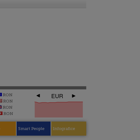
EUR
RON
RON
RON
RON
e
Smart People
Infografice