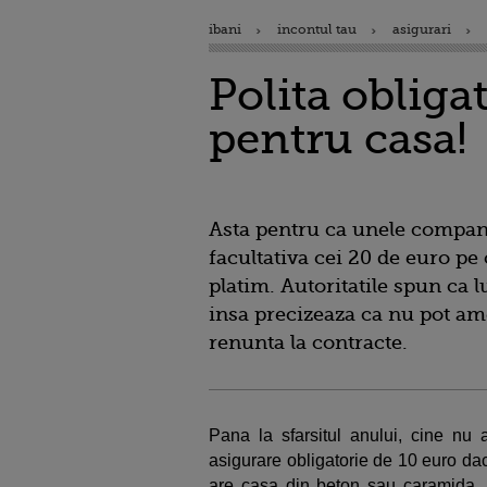
ibani
incontul tau
asigurari
Polita oblig
pentru casa!
Asta pentru ca unele compani
facultativa cei 20 de euro pe
platim. Autoritatile spun ca l
insa precizeaza ca nu pot ame
renunta la contracte.
Pana la sfarsitul anului, cine nu 
asigurare obligatorie de 10 euro da
are casa din beton sau caramida. 