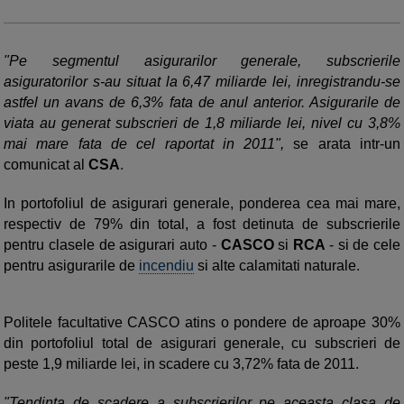
"Pe segmentul asigurarilor generale, subscrierile
asiguratorilor s-au situat la 6,47 miliarde lei, inregistrandu-se
astfel un avans de 6,3% fata de anul anterior. Asigurarile de
viata au generat subscrieri de 1,8 miliarde lei, nivel cu 3,8%
mai mare fata de cel raportat in 2011",
se arata intr-un
comunicat al
CSA
.
In portofoliul de asigurari generale, ponderea cea mai mare,
respectiv de 79% din total, a fost detinuta de subscrierile
pentru clasele de asigurari auto -
CASCO
si
RCA
- si de cele
pentru asigurarile de
incendiu
si alte calamitati naturale.
Politele facultative CASCO atins o pondere de aproape 30%
din portofoliul total de asigurari generale, cu subscrieri de
peste 1,9 miliarde lei, in scadere cu 3,72% fata de 2011.
"Tendinta de scadere a subscrierilor pe aceasta clasa de