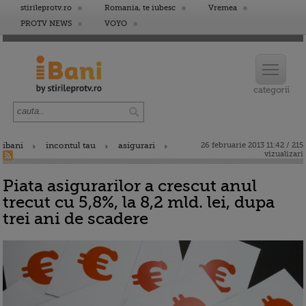
stirileprotv.ro
Romania, te iubesc
Vremea
PROTV NEWS
VOYO
ibani
incontul tau
asigurari
26 februarie 2013 11:42 / 215
vizualizari
Piata asigurarilor a crescut anul
trecut cu 5,8%, la 8,2 mld. lei, dupa
trei ani de scadere