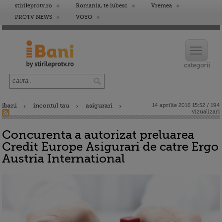
stirileprotv.ro
Romania, te iubesc
Vremea
PROTV NEWS
VOYO
ibani
incontul tau
asigurari
14 aprilie 2016 15:52 / 194
vizualizari
Concurenta a autorizat preluarea
Credit Europe Asigurari de catre Ergo
Austria International