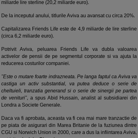
miliarde lire sterline (20,2 miliarde euro).
De la inceputul anului, titlurile Aviva au avansat cu circa 20%.
Capitalizarea Friends Life este de 4,9 miliarde de lire sterline
(circa 6,2 miliarde euro).
Potrivit Aviva, peluarea Friends Life va dubla valoarea
activelor de pensii de pe segmentul corporate si va ajuta la
reducerea costurilor companiei.
"Este o mutare foarte indrazneata. Pe langa faptul ca Aviva va
castiga un activ substantial, va putea deduce o serie de
cheltuieli, tranzatia generand si o serie de sinergii pe partea
de venituri"
, a spus Abid Hussain, analist al subsidiarei din
Londra a Societe Generale.
Daca va fi aprobata, aceasta va fi cea mai mare tranzactie de
pe piata de asigurari din Marea Britanie de la fuziunea dintre
CGU si Norwich Union in 2000, care a dus la infiintarea Aviva,