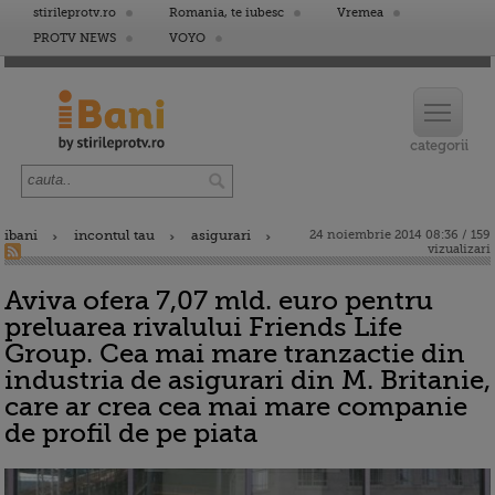
stirileprotv.ro
Romania, te iubesc
Vremea
PROTV NEWS
VOYO
ibani
incontul tau
asigurari
24 noiembrie 2014 08:36 / 159
vizualizari
Aviva ofera 7,07 mld. euro pentru
preluarea rivalului Friends Life
Group. Cea mai mare tranzactie din
industria de asigurari din M. Britanie,
care ar crea cea mai mare companie
de profil de pe piata