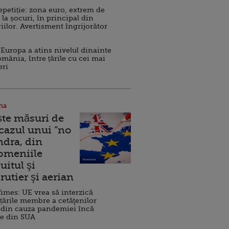
repetiție: zona euro, extrem de
 la șocuri, în principal din
iilor. Avertisment îngrijorător
Europa a atins nivelul dinainte
omânia, între țările cu cei mai
eri
na
ște măsuri de
 cazul unui ”no
ndra, din
Domeniile
uitul şi
rutier şi aerian
imes: UE vrea să interzică
 țările membre a cetăţenilor
 din cauza pandemiei încă
ve din SUA