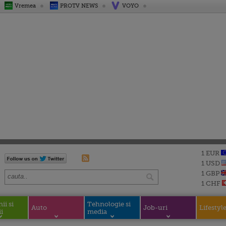
Vremea
PROTV NEWS
VOYO
1 EUR
1 USD
1 GBP
1 CHF
i si
Tehnologie si
Auto
Job-uri
Lifestyl
i
media