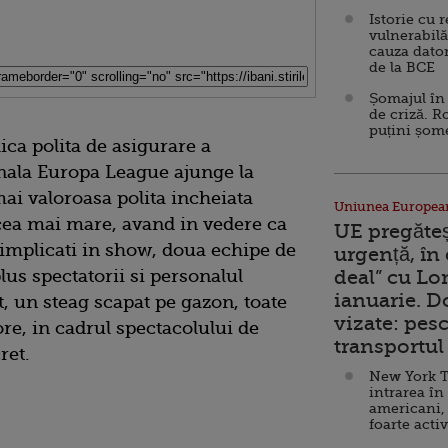
Istorie cu 
vulnerabilă
cauza dator
de la BCE
Șomajul în 
de criză. R
puțini șom
ica polita de asigurare a
inala Europa League ajunge la
ai valoroasa polita incheiata
Uniunea Europea
cea mai mare, avand in vedere ca
UE pregăte
implicati in show, doua echipe de
urgență, în
lus spectatorii si personalul
deal” cu Lo
ianuarie. 
, un steag scapat pe gazon, toate
vizate: pesc
re, in cadrul spectacolului de
transportul 
ret.
New York T
intrarea în
americani,
foarte acti