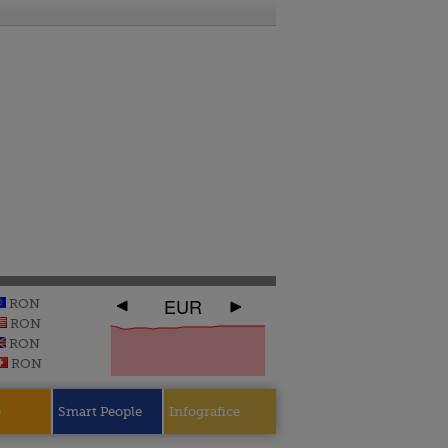
EUR
RON
RON
RON
RON
e
Smart People
Infografice