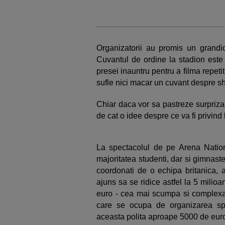
Organizatorii au promis un grandio
Cuvantul de ordine la stadion este 
presei inauntru pentru a filma repeti
sufle nici macar un cuvant despre s
Chiar daca vor sa pastreze surpriza
de cat o idee despre ce va fi privind l
La spectacolul de pe Arena Natio
majoritatea studenti, dar si gimnaste
coordonati de o echipa britanica, a
ajuns sa se ridice astfel la 5 milioa
euro - cea mai scumpa si complex
care se ocupa de organizarea spec
aceasta polita aproape 5000 de eur