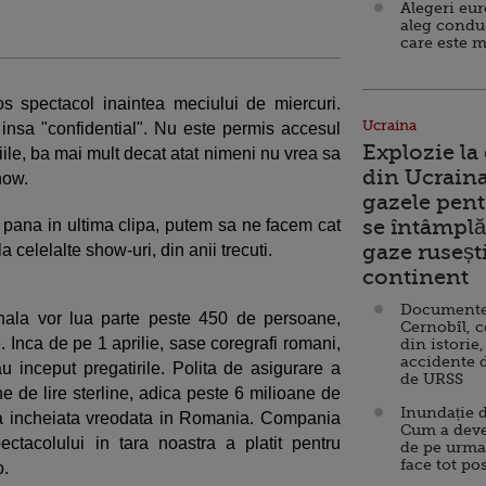
Alegeri eu
aleg condu
care este m
s spectacol inaintea meciului de miercuri.
Ucraina
insa "confidential". Nu este permis accesul
Explozie la
tiile, ba mai mult decat atat nimeni nu vrea sa
din Ucraina
how.
gazele pent
se întâmplă 
 pana in ultima clipa, putem sa ne facem cat
gaze ruseșt
a celelalte show-uri, din anii trecuti.
continent
Documente d
nala vor lua parte peste 450 de persoane,
Cernobîl, c
. Inca de pe 1 aprilie, sase coregrafi romani,
din istorie,
accidente 
u inceput pregatirile. Polita de asigurare a
de URSS
ne de lire sterline, adica peste 6 milioane de
Inundație d
a incheiata vreodata in Romania. Compania
Cum a deve
tacolului in tara noastra a platit pentru
de pe urma
face tot po
o.