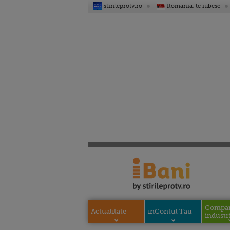
stirileprotv.ro
Romania, te iubesc
Compani
Actualitate
inContul Tau
industri