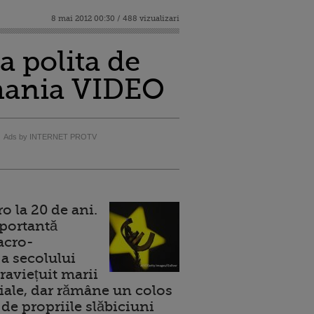
8 mai 2012 00:30 / 488 vizualizari
a polita de
omania VIDEO
Ads by INTERNET PROTV
 la 20 de ani.
portantă
acro-
a secolului
raviețuit marii
ale, dar rămâne un colos
de propriile slăbiciuni