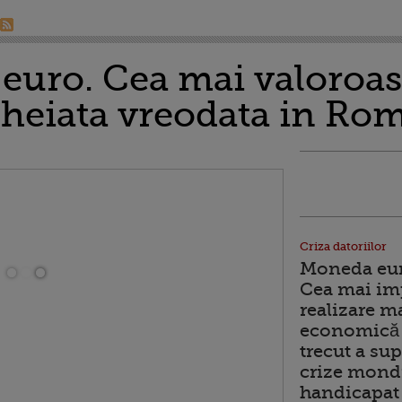
euro. Cea mai valoroas
cheiata vreodata in R
Criza datoriilor
Moneda euro
Cea mai im
realizare m
economică 
trecut a sup
crize mondi
handicapat 