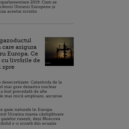
roparlamentare 2019: Cum se
cătorii Uniunii Europene și
iza acestui scrutin
 gazoductul
 care asigura
ru Europa. Ce
cu livrările de
i spre
esecretizate: Catastrofa de la
el mai grav dezastru nuclear
 a fost precedată de alte
de mai mică amploare, ascunse
e gaze naturale în Europa.
nit Ucraina marea câștigătoare
 gazelor rusești, deși Moscova
sibilul s-o scoată din ecuație