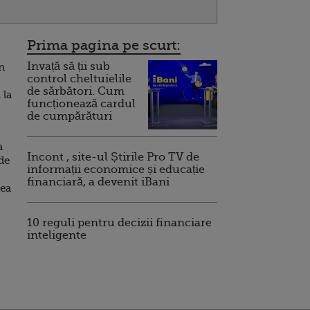
Prima pagina pe scurt:
Invață să ții sub
n
control cheltuielile
de sărbători. Cum
 la
funcționează cardul
de cumpărături
a
Incont , site-ul Știrile Pro TV de
de
informații economice și educație
financiară, a devenit iBani
ea
10 reguli pentru decizii financiare
inteligente