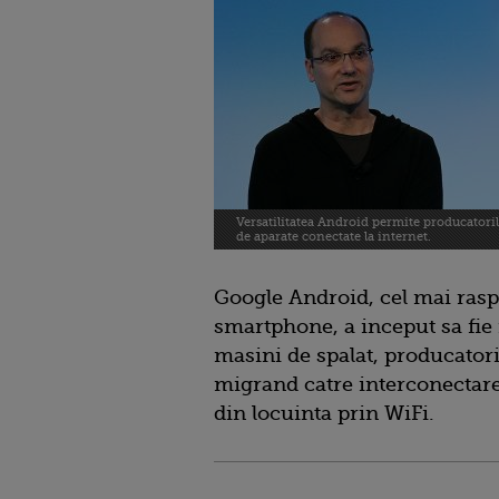
Versatilitatea Android permite producatorilo
de aparate conectate la internet.
Google Android, cel mai rasp
smartphone, a inceput sa fie i
masini de spalat, producatori
migrand catre interconectare
din locuinta prin WiFi.