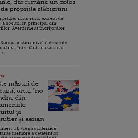
ale, dar rămâne un colos
de propriile slăbiciuni
repetiție: zona euro, extrem de
 la șocuri, în principal din
iilor. Avertisment îngrijorător
Europa a atins nivelul dinainte
omânia, între țările cu cei mai
eri
na
ște măsuri de
 cazul unui ”no
ndra, din
Domeniile
uitul şi
rutier şi aerian
imes: UE vrea să interzică
 țările membre a cetăţenilor