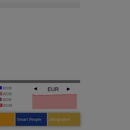
EUR
RON
RON
RON
RON
e
Smart People
Infografice