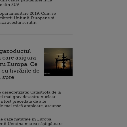
 din cauza pandemiei încă
ve din SUA
roparlamentare 2019: Cum se
cătorii Uniunii Europene și
iza acestui scrutin
 gazoductul
 care asigura
ru Europa. Ce
cu livrările de
i spre
esecretizate: Catastrofa de la
el mai grav dezastru nuclear
 a fost precedată de alte
de mai mică amploare, ascunse
e gaze naturale în Europa.
nit Ucraina marea câștigătoare