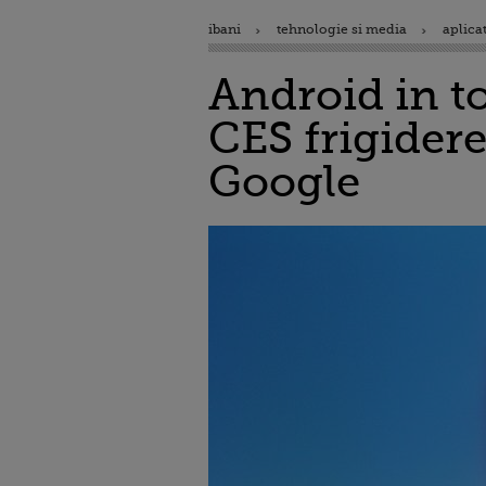
ibani
tehnologie si media
aplicat
Android in to
CES frigidere
Google