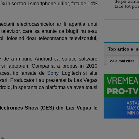
de pe urma
72% in sectorul smartphone-urilor, fata de 14%
face tot po
ctarii electrocasnicelor ar fi aparitia unui
televizor, care sa anunte ca blugii nu s-au
oi, folosind doar telecomanda televizorului,
Top articole i
e de a impune Android ca solutie software
cele mai citite
e si laptop-uri. Compania a propus in 2010
acest tip lansate de
Sony
, Logitech si alte
zari. Producatorii au prezentat la Las Vegas
droid, in speranta ca platforma va avea totusi
Electronics Show (CES) din Las Vegas le