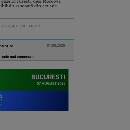
 gazelor rusești, deși Moscova
sibilul s-o scoată din ecuație
Ads by INTERNET PROTV
ncont.ro
07.08.2026
cele mai comentate