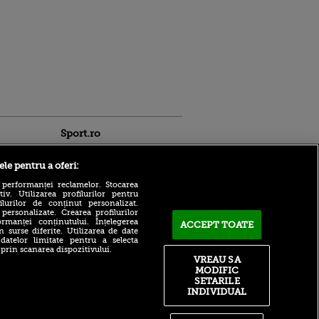
Sport.ro
ele pentru a oferi:
 performanței reclamelor. Stocarea
v. Utilizarea profilurilor pentru
ilurilor de conținut personalizat.
 personalizate. Crearea profilurilor
rmanței conținutului. Înțelegerea
Marius Șumudică ajunge la
ACCEPT TOATE
n surse diferite. Utilizarea de date
Cluj în această seară!
 datelor limitate pentru a selecta
ntru
Contractul pregătit de
 prin scanarea dispozitivului.
ita lui,
ardeleni
VREAU SA
t tată!
MODIFIC
Atac rusesc asupra unuia
, Adela
SETARILE
dintre cele mai mari
rol
INDIVIDUAL
stadioane de fotbal din
V
Ucraina! Imagini uluitoare
pă o