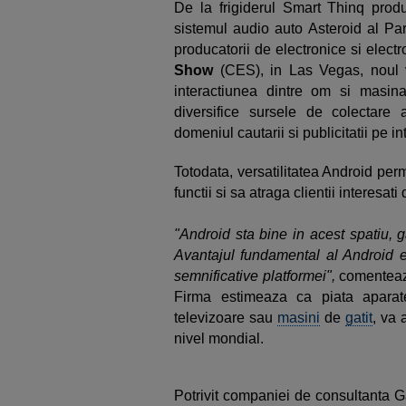
De la frigiderul Smart Thinq produ
sistemul audio auto Asteroid al Pa
producatorii de electronice si elect
Show
(CES), in Las Vegas, noul v
interactiunea dintre om si masin
diversifice sursele de colectare 
domeniul cautarii si publicitatii pe in
Totodata, versatilitatea Android per
functii si sa atraga clientii interesat
"Android sta bine in acest spatiu, 
Avantajul fundamental al Android e
semnificative platformei",
comenteaz
Firma estimeaza ca piata aparate
televizoare sau
masini
de
gatit
, va 
nivel mondial.
Potrivit companiei de consultanta G