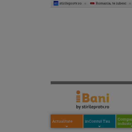
stirileprotv.ro
Romania, te iubesc
Compani
Actualitate
inContul Tau
industri