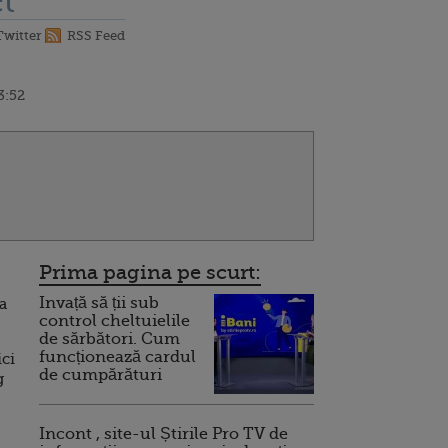
t
Twitter
RSS Feed
3:52
Prima pagina pe scurt:
Invață să ții sub
za
control cheltuielile
de sărbători. Cum
funcționează cardul
ici
de cumpărături
g
Incont , site-ul Știrile Pro TV de