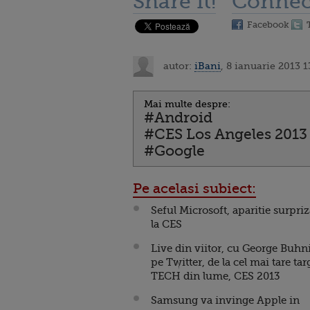
Share it!
Connec
Facebook
autor:
iBani
, 8 ianuarie 2013 1
Mai multe despre:
#Android
#CES Los Angeles 2013
#Google
Pe acelasi subiect:
Seful Microsoft, aparitie surpri
la CES
Live din viitor, cu George Buhn
pe Twitter, de la cel mai tare tar
TECH din lume, CES 2013
Samsung va invinge Apple in