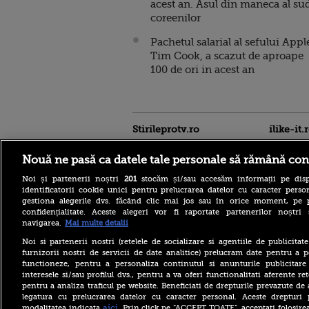
acest an. Asul din maneca al su
coreenilor
Pachetul salarial al sefului Appl
Tim Cook, a scazut de aproape
100 de ori in acest an
Stirileprotv.ro
ilike-it.
Nouă ne pasă ca datele tale personale să rămână con
Noi și partenerii noștri
201
stocăm și/sau accesăm informații pe disp
identificatorii cookie unici pentru prelucrarea datelor cu caracter person
gestiona alegerile dvs. făcând clic mai jos sau în orice moment, pe 
confidențialitate. Aceste alegeri vor fi raportate partenerilor noștr
Acoperiş desprins de vânt la
navigarea.
Mai multe detalii
un bloc din Sibiu. Mai multe
maşini au fost avariate, iar
Noi si partenerii nostri (retelele de socializare si agentiile de publicita
traficul rutier a fost închis în
furnizorii nostri de servicii de date analitice) prelucram date pentru a p
zonă
functioneze, pentru a personaliza continutul si anunturile publicitare
interesele si/sau profilul dvs., pentru a va oferi functionalitati aferente ret
Meta a fost amendată cu
pentru a analiza traficul pe website. Beneficiati de drepturile prevazute de
alte 567 de milioane de
dolari în SUA. Compania a
legatura cu prelucrarea datelor cu caracter personal. Aceste drepturi 
fost descrisă ca o „pacoste
aici
modalitatea indicata
. Prin click pe “ACCEPT TOATE”, acceptati folosire