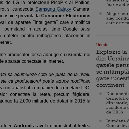
americani,
s de LG la proiectorul PicoPix al Philips,
foarte acti
rrot si cunoscuta
Samsung Galaxy
Camera,
Alegeri eu
rocasnice prezinta la
Consumer Electronics
aleg condu
al de aparate "inteligente" care simplifica
care este m
a, permitand in acelasi timp Google sa-si
a datelor pentru imbogatirea afacerilor in
ternet.
Ucraina
Explozie la
mite producatorilor sa adauge cu usurinta noi
din Ucraina
i de aparate conectate la internet.
gazele pent
se întâmplă 
gata sa acumuleze cota de piata de la rivali.
gaze ruseșt
ste ca producatorul poate aduce modificari
continent
a un analist al companiei de cercetare IDC.
Documente d
lor conectate la retea, precum frigidere,
Cernobîl, c
ajunge la 2.000 miliarde de dolari in 2015 la
din istorie,
accidente 
de URSS
Inundație d
artner,
Android
a avut in trimestrul al treilea
Cum a deve