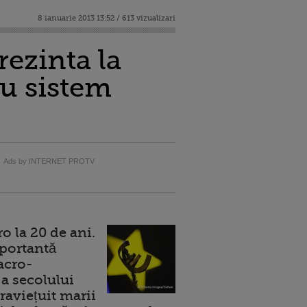
8 ianuarie 2013 13:52 / 613 vizualizari
rezinta la
cu sistem
Ads by INTERNET PROTV
 la 20 de ani.
portantă
acro-
a secolului
raviețuit marii