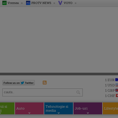
Vremea
PROTV NEWS
VOYO
1 EUR
1 USD
1 GBP
1 CHF
i si
Tehnologie si
Auto
Job-uri
Lifestyl
i
media