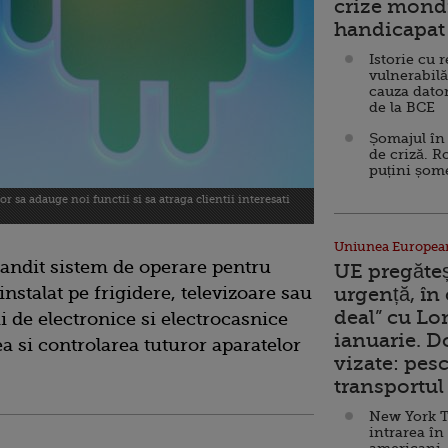
crize mondi
handicapat 
Istorie cu 
vulnerabilă
cauza dator
de la BCE
Șomajul în 
de criză. R
puțini șom
r sa adauge noi functii si sa atraga clientii interesati
Uniunea Europea
andit sistem de operare pentru
UE pregăte
nstalat pe frigidere, televizoare sau
urgență, în
deal” cu Lo
i de electronice si electrocasnice
ianuarie. 
a si controlarea tuturor aparatelor
vizate: pesc
transportul 
New York T
intrarea în