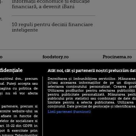
informații economice și educație
d-
financiară, a devenit iBani
e,
10 reguli pentru decizii financiare
inteligente
ro
foodstory.ro
Procinema.ro
fidențiale
Atât noi, cât și partenerii noștri prelucrăm dat
ozitivul dvs., precum
Dezvoltarea și îmbunătățirea serviciilor. Măsurarea
și/sau accesarea informațiilor de pe un dispoziti
al. Puteți accepta sau
selectarea conținutului personalizat. Crearea prof
pagina cu politica de
Utilizarea profilurilor pentru selectarea publicității
i și nu vă vor afecta
pentru publicitate personalizată. Măsurarea perfo
publicului prin statistici sau combinații de date di
(P) Descoperă Lumea
limitate pentru a selecta publicitatea. Utilizarea
Emoții intense pe
Evenimentelor din România
conținutul. Date precise de geolocație și identificarea
te partenere, precum si
Sebastian Stan! Iub
cu Transilvania Events!
Annabelle, l-a făcu
ermite website-ului sa
Listă parteneri (furnizori)
 afisate in functie de
(P) Raku, gaming intens și o
Din 14 septembrie
pauză binemeritată cu...
elelor de socializare si
Popescu revine în 
pizza Guseppe
 art. 15-22 din GDPR in
principal la Pro T
pot fi exercitate prin
(P) Poți folosi bonurile de
La 88 de ani și du
a tuturor Tehnologiilor