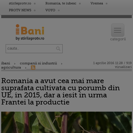
stirileprotv.ro
Romania, te iubesc
Vremea
PROTV NEWS
VOYO
ibani
companii si industrii
1 aprilie 2016 11:28 / 919
vizualizari
agricultura
Romania a avut cea mai mare
suprafata cultivata cu porumb din
UE, in 2015, dar a iesit in urma
Frantei la productie