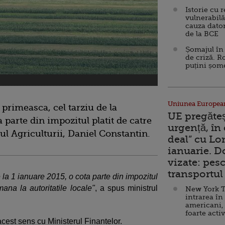
Istorie cu 
vulnerabilă
cauza dator
de la BCE
Șomajul în 
de criză. R
puțini șom
Uniunea Europea
 primeasca, cel tarziu de la
UE pregăte
a parte din impozitul platit de catre
urgență, în
rul Agriculturii, Daniel Constantin.
deal” cu Lo
ianuarie. 
vizate: pesc
transportul 
 la 1 ianuare 2015, o cota parte din impozitul
mana la autoritatile locale"
, a spus ministrul
New York T
intrarea în
americani,
foarte acti
 acest sens cu Ministerul Finantelor.