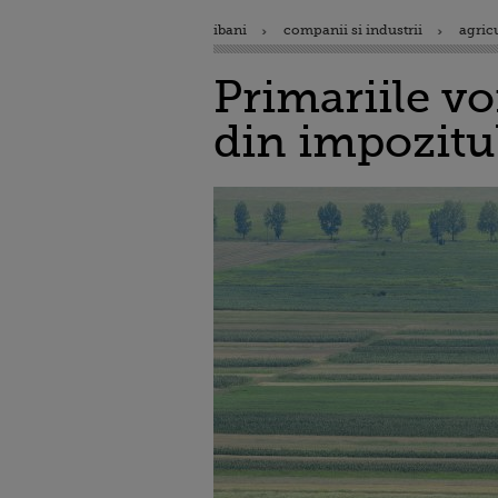
ibani
companii si industrii
agric
Primariile vo
din impozitul