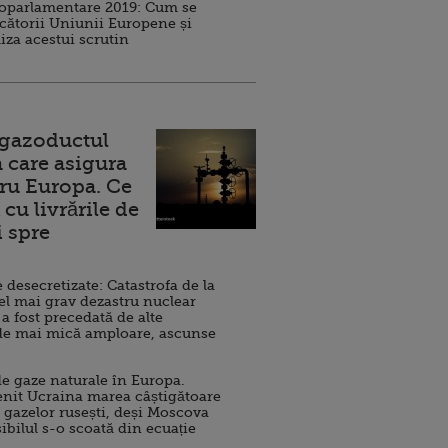
roparlamentare 2019: Cum se
cătorii Uniunii Europene și
iza acestui scrutin
 gazoductul
 care asigura
ru Europa. Ce
cu livrările de
i spre
esecretizate: Catastrofa de la
el mai grav dezastru nuclear
 a fost precedată de alte
de mai mică amploare, ascunse
e gaze naturale în Europa.
nit Ucraina marea câștigătoare
 gazelor rusești, deși Moscova
sibilul s-o scoată din ecuație