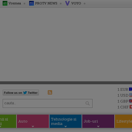
Vremea
PROTV NEWS
VOYO
1 EUR
1 USD
1 GBP
1 CHF
i si
Tehnologie si
Auto
Job-uri
Lifestyl
i
media