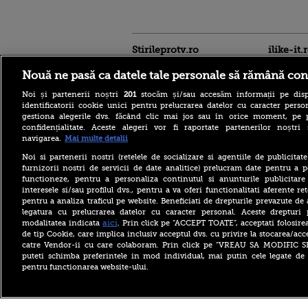
Stirileprotv.ro
ilike-it.
Nouă ne pasă ca datele tale personale să rămână con
Noi și partenerii noștri
201
stocăm și/sau accesăm informații pe disp
identificatorii cookie unici pentru prelucrarea datelor cu caracter person
gestiona alegerile dvs. făcând clic mai jos sau în orice moment, pe 
confidențialitate. Aceste alegeri vor fi raportate partenerilor noștr
navigarea.
Mai multe detalii
Noi si partenerii nostri (retelele de socializare si agentiile de publicita
furnizorii nostri de servicii de date analitice) prelucram date pentru a p
functioneze, pentru a personaliza continutul si anunturile publicitare
interesele si/sau profilul dvs., pentru a va oferi functionalitati aferente ret
pentru a analiza traficul pe website. Beneficiati de drepturile prevazute de
legatura cu prelucrarea datelor cu caracter personal. Aceste drepturi 
aici
modalitatea indicata
. Prin click pe “ACCEPT TOATE”, acceptati folosire
de tip Cookie, care implica inclusiv acceptul dvs. cu privire la stocarea/acc
catre Vendor-ii cu care colaboram. Prin click pe “VREAU SA MODIFIC 
puteti schimba preferintele in mod individual, mai putin cele legate de 
pentru functionarea website-ului.