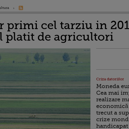
ultura
r primi cel tarziu in 20
 platit de agricultori
Criza datoriilor
Moneda euro
Cea mai im
realizare m
economică 
trecut a sup
crize mondi
handicapat 