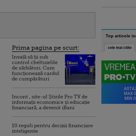
Top articole i
Prima pagina pe scurt:
cele mai citite
Invață să ții sub
control cheltuielile
de sărbători. Cum
funcționează cardul
de cumpărături
Incont , site-ul Știrile Pro TV de
informații economice și educație
financiară, a devenit iBani
10 reguli pentru decizii financiare
inteligente