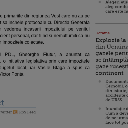
Alegeri eu
aleg condu
care este m
tre primariile din regiunea Vest care nu au pe
uzat sa incheie protocoale cu Directia Generala
 vederea incasarii impozitului pe venitul
Ucraina
icient personal, dar fiind si nemultumiti ca nu
Explozie la
in impozitele colectate.
din Ucraina
gazele pent
 al PDL, Gheorghe Flutur, a anuntat ca
se întâmplă 
o initiativa legislativa prin care impozitele
gaze ruseșt
 bugetul local, iar Vasile Blaga a spus ca
continent
Victor Ponta.
Documente d
Cernobîl, c
din istorie,
accidente 
de URSS
t
Inundație d
Twitter
RSS Feed
Cum a deve
de pe urma
face tot po