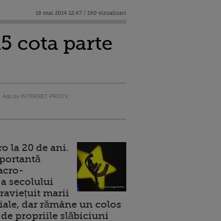
18 mai 2014 12:47 / 190 vizualizari
15 cota parte
Ads by INTERNET PROTV
 la 20 de ani.
portantă
acro-
a secolului
raviețuit marii
ale, dar rămâne un colos
de propriile slăbiciuni