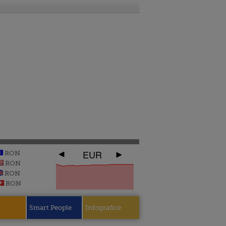
EUR
RON
RON
RON
RON
e
Smart People
Infografice