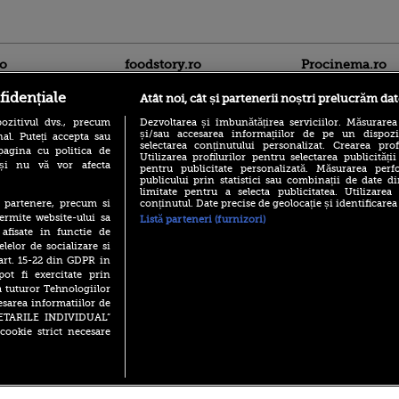
ro
foodstory.ro
Procinema.ro
fidențiale
Atât noi, cât și partenerii noștri prelucrăm dat
ozitivul dvs., precum
Dezvoltarea și îmbunătățirea serviciilor. Măsurarea
și/sau accesarea informațiilor de pe un dispoziti
al. Puteți accepta sau
selectarea conținutului personalizat. Crearea prof
pagina cu politica de
Utilizarea profilurilor pentru selectarea publicității
i și nu vă vor afecta
pentru publicitate personalizată. Măsurarea perfo
publicului prin statistici sau combinații de date di
limitate pentru a selecta publicitatea. Utilizarea
Emoții intense pe
conținutul. Date precise de geolocație și identificarea
te partenere, precum si
Sebastian Stan! Iub
ermite website-ului sa
Listă parteneri (furnizori)
Annabelle, l-a făcu
 afisate in functie de
Din 14 septembrie
elelor de socializare si
Popescu revine în 
 art. 15-22 din GDPR in
principal la Pro T
pot fi exercitate prin
a tuturor Tehnologiilor
La 88 de ani și du
esarea informatiilor de
carieră fabuloasă î
SETARILE INDIVIDUAL”
Anthony Hopkins 
lansează oficial î
cookie strict necesare