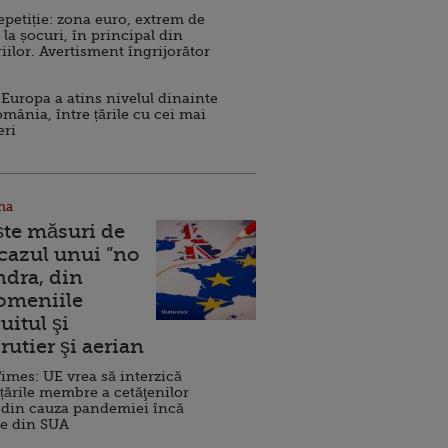
repetiție: zona euro, extrem de
 la șocuri, în principal din
iilor. Avertisment îngrijorător
Europa a atins nivelul dinainte
omânia, între țările cu cei mai
eri
na
ște măsuri de
 cazul unui ”no
ndra, din
Domeniile
uitul şi
rutier şi aerian
imes: UE vrea să interzică
 țările membre a cetăţenilor
 din cauza pandemiei încă
ve din SUA