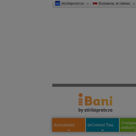
stirileprotv.ro
Romania, te iubesc
Compani
Actualitate
inContul Tau
industri