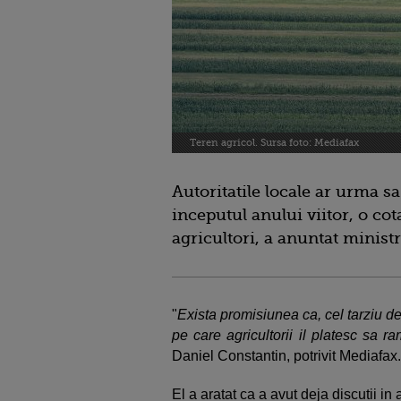
Teren agricol. Sursa foto: Mediafax
Autoritatile locale ar urma sa
inceputul anului viitor, o cot
agricultori, a anuntat minist
"
Exista promisiunea ca, cel tarziu de
pe care agricultorii il platesc sa ra
Daniel Constantin, potrivit Mediafax.
El a aratat ca a avut deja discutii in