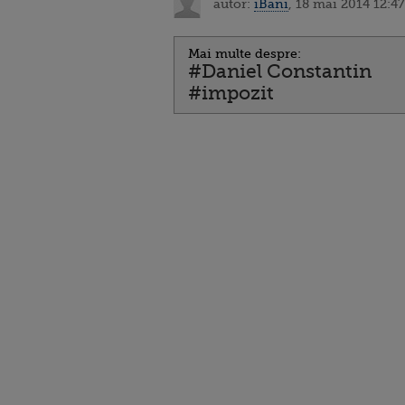
autor:
iBani
, 18 mai 2014 12:47
Mai multe despre:
#Daniel Constantin
#impozit