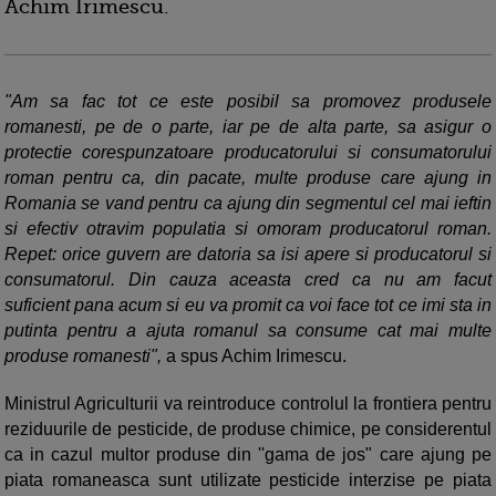
Achim Irimescu.
"Am sa fac tot ce este posibil sa promovez produsele
romanesti, pe de o parte, iar pe de alta parte, sa asigur o
protectie corespunzatoare producatorului si consumatorului
roman pentru ca, din pacate, multe produse care ajung in
Romania se vand pentru ca ajung din segmentul cel mai ieftin
si efectiv otravim populatia si omoram producatorul roman.
Repet: orice guvern are datoria sa isi apere si producatorul si
consumatorul. Din cauza aceasta cred ca nu am facut
suficient pana acum si eu va promit ca voi face tot ce imi sta in
putinta pentru a ajuta romanul sa consume cat mai multe
produse romanesti",
a spus Achim Irimescu.
Ministrul Agriculturii va reintroduce controlul la frontiera pentru
reziduurile de pesticide, de produse chimice, pe considerentul
ca in cazul multor produse din ''gama de jos" care ajung pe
piata romaneasca sunt utilizate pesticide interzise pe piata