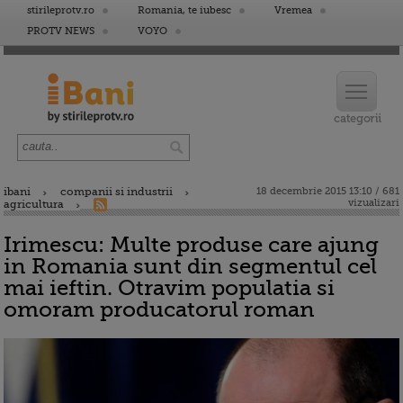
stirileprotv.ro
Romania, te iubesc
Vremea
PROTV NEWS
VOYO
ibani
companii si industrii
18 decembrie 2015 13:10 / 681
vizualizari
agricultura
Irimescu: Multe produse care ajung
in Romania sunt din segmentul cel
mai ieftin. Otravim populatia si
omoram producatorul roman