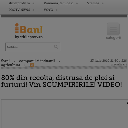
stirileprotv.ro
Romania, te iubesc
Vremea
PROTV NEWS
VOYO
ibani
companii si industrii
23 iulie 2010 21:40 / 226
vizualizari
agricultura
80% din recolta, distrusa de ploi si
furtuni! Vin SCUMPIRIRILE! VIDEO!