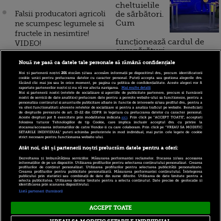
cheltuielile
Falsii producatori agricoli
de sărbători.
Cum
ne scumpesc legumele si
fructele in nesimtire!
funcționează cardul de
VIDEO!
cumpărături
In Bucuresti s-au deschis
Nouă ne pasă ca datele tale personale să rămână confidențiale
4 piete cu fructe si
Noi și partenerii noștri
201
stocăm și/sau accesăm informații pe dispozitivul dvs., precum identificatorii
Incont , site-ul Știrile Pro
legume, la pret de
cookie unici pentru prelucrarea datelor cu caracter personal. Puteți accepta sau gestiona alegerile dvs.
făcând clic mai jos sau în orice moment, pe pagina cu politica de confidențialitate. Aceste alegeri vor fi
TV de informații
producator
raportate partenerilor noștri și nu vă vor afecta navigarea.
Mai multe detalii
Noi si partenerii nostri (retelele de socializare si agentiile de publicitate partenere, precum si furnizorii
economice și educație
nostri de servicii de date analitice) prelucram date pentru a permite website-ului sa functioneze, pentru a
personaliza continutul si anunturile publicitare afisate in functie de interesele si/sau profilul dvs., pentru a
financiară, a devenit iBani
Cel mai mare exportator
va oferi functionalitati aferente retelelor de socializare si pentru a analiza traficul pe website. Beneficiati
de drepturile prevazute de art. 15-22 din GDPR in legatura cu prelucrarea datelor cu caracter personal.
de legume alearga cu
Aceste drepturi pot fi exercitate prin modalitatea indicata
aici
. Prin click pe “ACCEPT TOATE”, acceptati
folosirea tuturor Tehnologiilor de tip Cookie, care implica inclusiv acceptul dvs. cu privire la
autobuzele dupa
stocarea/accesarea informatiilor de catre Vendor-ii cu care colaboram. Prin click pe “VREAU SA MODIFIC
SETARILE INDIVIDUAL” puteti schimba preferintele in mod individual, mai putin cele legate de cookie
10 reguli pentru decizii
muncitori in 4 judete
strict necesare pentru functionarea website-ului.
financiare inteligente
Atât noi, cât și partenerii noștri prelucrăm datele pentru a oferi:
Vrei sa importi cereale,
Dezvoltarea și îmbunătățirea serviciilor. Măsurarea performanței reclamelor. Stocarea și/sau accesarea
fructe sau legume?
informațiilor de pe un dispozitiv. Utilizarea profilurilor pentru selectarea conținutului personalizat. Crearea
profilurilor de conținut personalizat. Utilizarea profilurilor pentru selectarea publicității personalizate.
Trebuie sa lasi garantie la
Crearea profilurilor pentru publicitate personalizată. Măsurarea performanței conținutului. Înțelegerea
publicului prin statistici sau combinații de date din surse diferite. Utilizarea de date limitate pentru a
selecta publicitatea. Utilizarea datelor limitate pentru a selecta conținutul. Date precise de geolocație și
Fisc!
identificarea prin scanarea dispozitivului.
Listă parteneri (furnizori)
ACCEPT TOATE
Copyright © 2026 PRO TV S.R.L |
Politica de Cookie
|