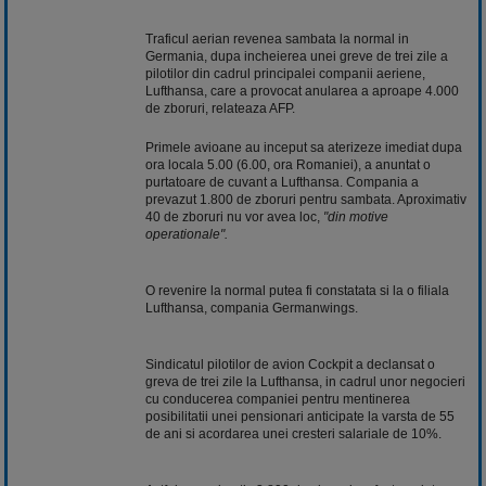
Traficul aerian revenea sambata la normal in
Germania, dupa incheierea unei greve de trei zile a
pilotilor din cadrul principalei companii aeriene,
Lufthansa, care a provocat anularea a aproape 4.000
de zboruri, relateaza AFP.
Primele avioane au inceput sa aterizeze imediat dupa
ora locala 5.00 (6.00, ora Romaniei), a anuntat o
purtatoare de cuvant a Lufthansa. Compania a
prevazut 1.800 de zboruri pentru sambata. Aproximativ
40 de zboruri nu vor avea loc,
"din motive
operationale".
O revenire la normal putea fi constatata si la o filiala
Lufthansa, compania Germanwings.
Sindicatul pilotilor de avion Cockpit a declansat o
greva de trei zile la Lufthansa, in cadrul unor negocieri
cu conducerea companiei pentru mentinerea
posibilitatii unei pensionari anticipate la varsta de 55
de ani si acordarea unei cresteri salariale de 10%.