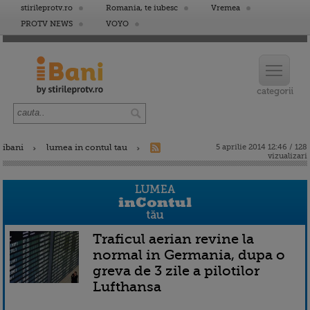
stirileprotv.ro
Romania, te iubesc
Vremea
PROTV NEWS
VOYO
ibani
lumea in contul tau
5 aprilie 2014 12:46 / 128
vizualizari
Traficul aerian revine la
normal in Germania, dupa o
greva de 3 zile a pilotilor
Lufthansa