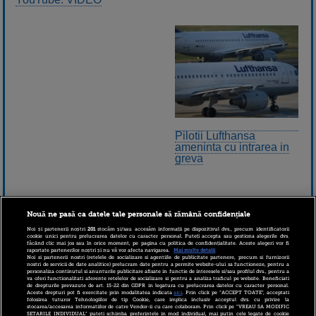
Pilotii Lufthansa
ameninta cu intrarea in
greva
Nouă ne pasă ca datele tale personale să rămână confidențiale
Noi și partenerii noștri
201
stocăm și/sau accesăm informații pe dispozitivul dvs., precum identificatorii
cookie unici pentru prelucrarea datelor cu caracter personal. Puteți accepta sau gestiona alegerile dvs.
făcând clic mai jos sau în orice moment, pe pagina cu politica de confidențialitate. Aceste alegeri vor fi
raportate partenerilor noștri și nu vă vor afecta navigarea.
Mai multe detalii
Noi si partenerii nostri (retelele de socializare si agentiile de publicitate partenere, precum si furnizorii
nostri de servicii de date analitice) prelucram date pentru a permite website-ului sa functioneze, pentru a
personaliza continutul si anunturile publicitare afisate in functie de interesele si/sau profilul dvs., pentru a
va oferi functionalitati aferente retelelor de socializare si pentru a analiza traficul pe website. Beneficiati
de drepturile prevazute de art. 15-22 din GDPR in legatura cu prelucrarea datelor cu caracter personal.
Aceste drepturi pot fi exercitate prin modalitatea indicata
aici
. Prin click pe “ACCEPT TOATE”, acceptati
folosirea tuturor Tehnologiilor de tip Cookie, care implica inclusiv acceptul dvs. cu privire la
stocarea/accesarea informatiilor de catre Vendor-ii cu care colaboram. Prin click pe “VREAU SA MODIFIC
SETARILE INDIVIDUAL” puteti schimba preferintele in mod individual, mai putin cele legate de cookie