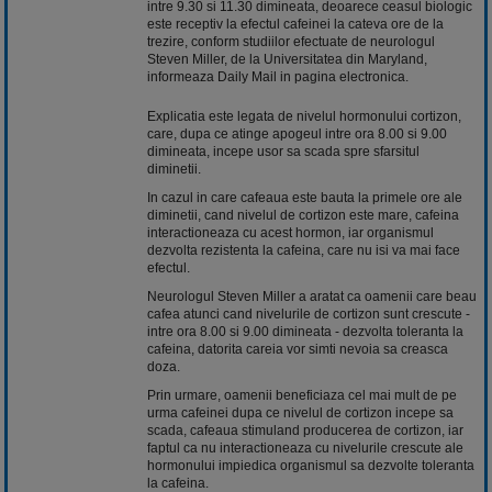
intre 9.30 si 11.30 dimineata, deoarece ceasul biologic
este receptiv la efectul cafeinei la cateva ore de la
trezire, conform studiilor efectuate de neurologul
Steven Miller, de la Universitatea din Maryland,
informeaza Daily Mail in pagina electronica.
Explicatia este legata de nivelul hormonului cortizon,
care, dupa ce atinge apogeul intre ora 8.00 si 9.00
dimineata, incepe usor sa scada spre sfarsitul
diminetii.
In cazul in care cafeaua este bauta la primele ore ale
diminetii, cand nivelul de cortizon este mare, cafeina
interactioneaza cu acest hormon, iar organismul
dezvolta rezistenta la cafeina, care nu isi va mai face
efectul.
Neurologul Steven Miller a aratat ca oamenii care beau
cafea atunci cand nivelurile de cortizon sunt crescute -
intre ora 8.00 si 9.00 dimineata - dezvolta toleranta la
cafeina, datorita careia vor simti nevoia sa creasca
doza.
Prin urmare, oamenii beneficiaza cel mai mult de pe
urma cafeinei dupa ce nivelul de cortizon incepe sa
scada, cafeaua stimuland producerea de cortizon, iar
faptul ca nu interactioneaza cu nivelurile crescute ale
hormonului impiedica organismul sa dezvolte toleranta
la cafeina.