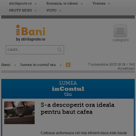
stirileprotv.ro
Romania, te iubesc
Vremea
PROTV NEWS
VOYO
ibani
lumea in contul tau
7 noiembrie 2013 18:18 / 342
vizualizari
S-a descoperit ora ideala
pentru baut cafea
Cafeaua actioneaza cel mai eficient daca este bauta