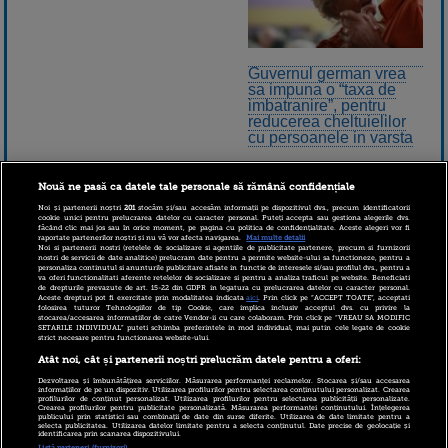
Guvernul german vrea
sa impuna o “taxa de
imbatranire”, pentru
reducerea cheltuielilor
cu persoanele in varsta
Nouă ne pasă ca datele tale personale să rămână confidențiale
Noi și partenerii noștri
201
stocăm și/sau accesăm informații pe dispozitivul dvs., precum identificatorii
cookie unici pentru prelucrarea datelor cu caracter personal. Puteți accepta sau gestiona alegerile dvs.
făcând clic mai jos sau în orice moment, pe pagina cu politica de confidențialitate. Aceste alegeri vor fi
raportate partenerilor noștri și nu vă vor afecta navigarea.
Mai multe detalii
Noi si partenerii nostri (retelele de socializare si agentiile de publicitate partenere, precum si furnizorii
nostri de servicii de date analitice) prelucram date pentru a permite website-ului sa functioneze, pentru a
personaliza continutul si anunturile publicitare afisate in functie de interesele si/sau profilul dvs., pentru a
va oferi functionalitati aferente retelelor de socializare si pentru a analiza traficul pe website. Beneficiati
de drepturile prevazute de art. 15-22 din GDPR in legatura cu prelucrarea datelor cu caracter personal.
Aceste drepturi pot fi exercitate prin modalitatea indicata
aici
. Prin click pe “ACCEPT TOATE”, acceptati
folosirea tuturor Tehnologiilor de tip Cookie, care implica inclusiv acceptul dvs. cu privire la
stocarea/accesarea informatiilor de catre Vendor-ii cu care colaboram. Prin click pe “VREAU SA MODIFIC
SETARILE INDIVIDUAL” puteti schimba preferintele in mod individual, mai putin cele legate de cookie
strict necesare pentru functionarea website-ului.
Ministerul Muncii vrea
Atât noi, cât și partenerii noștri prelucrăm datele pentru a oferi:
sa imbatranim activ.
Cauta joburi pentru
Dezvoltarea și îmbunătățirea serviciilor. Măsurarea performanței reclamelor. Stocarea și/sau accesarea
informațiilor de pe un dispozitiv. Utilizarea profilurilor pentru selectarea conținutului personalizat. Crearea
pensionari VIDEO
profilurilor de conținut personalizat. Utilizarea profilurilor pentru selectarea publicității personalizate.
Crearea profilurilor pentru publicitate personalizată. Măsurarea performanței conținutului. Înțelegerea
publicului prin statistici sau combinații de date din surse diferite. Utilizarea de date limitate pentru a
selecta publicitatea. Utilizarea datelor limitate pentru a selecta conținutul. Date precise de geolocație și
identificarea prin scanarea dispozitivului.
Listă parteneri (furnizori)