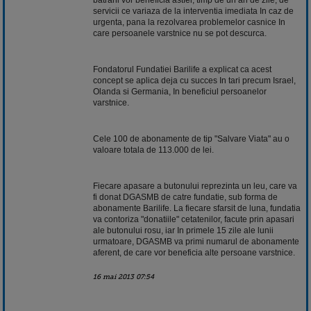
servicii ce variaza de la interventia imediata In caz de
urgenta, pana la rezolvarea problemelor casnice In
care persoanele varstnice nu se pot descurca.
Fondatorul Fundatiei Barilife a explicat ca acest
concept se aplica deja cu succes In tari precum Israel,
Olanda si Germania, In beneficiul persoanelor
varstnice.
Cele 100 de abonamente de tip "Salvare Viata" au o
valoare totala de 113.000 de lei.
Fiecare apasare a butonului reprezinta un leu, care va
fi donat DGASMB de catre fundatie, sub forma de
abonamente Barilife. La fiecare sfarsit de luna, fundatia
va contoriza "donatiile" cetatenilor, facute prin apasari
ale butonului rosu, iar In primele 15 zile ale lunii
urmatoare, DGASMB va primi numarul de abonamente
aferent, de care vor beneficia alte persoane varstnice.
16 mai 2013 07:54