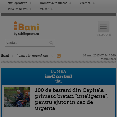
stirileprotv.ro
Romania, te iubesc
Vremea
PROTV NEWS
VOYO
ibani
lumea in contul tau
16 mai 2013 07:54 / 369
vizualizari
100 de batrani din Capitala
primesc bratari "inteligente",
pentru ajutor in caz de
urgenta