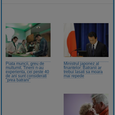
Piata muncii, greu de
Ministrul japonez al
multumit. Tinerii n-au
finantelor: Batranii ar
experienta, cei peste 40
trebui lasati sa moara
de ani sunt considerati
mai repede
"prea batrani"