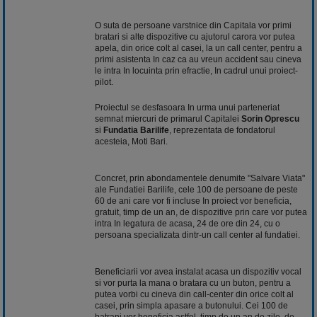
O suta de persoane varstnice din Capitala vor primi
bratari si alte dispozitive cu ajutorul carora vor putea
apela, din orice colt al casei, la un call center, pentru a
primi asistenta In caz ca au vreun accident sau cineva
le intra In locuinta prin efractie, In cadrul unui proiect-
pilot.
Proiectul se desfasoara In urma unui parteneriat
semnat miercuri de primarul Capitalei
Sorin Oprescu
si
Fundatia Barilife
, reprezentata de fondatorul
acesteia, Moti Bari.
Concret, prin abondamentele denumite "Salvare Viata"
ale Fundatiei Barilife, cele 100 de persoane de peste
60 de ani care vor fi incluse In proiect vor beneficia,
gratuit, timp de un an, de dispozitive prin care vor putea
intra In legatura de
acasa
, 24 de ore din 24, cu o
persoana specializata dintr-un call center al fundatiei.
Beneficiarii vor avea instalat acasa un dispozitiv vocal
si vor purta la mana o bratara cu un buton, pentru a
putea vorbi cu cineva din call-center din orice colt al
casei, prin simpla apasare a butonului. Cei 100 de
batrani vor beneficia astfel, timp de un an de zile, de