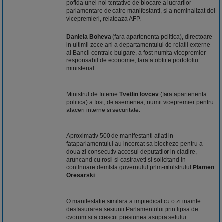
pofida unei noi tentative de blocare a lucrarilor
parlamentare de catre manifestanti, si a nominalizat doi
vicepremieri, relateaza AFP.
Daniela Boheva
(fara apartenenta politica), directoare
in ultimii zece ani a departamentului de
relatii
externe
al Bancii centrale bulgare, a fost numita vicepremier
responsabil de economie, fara a obtine portofoliu
ministerial.
Ministrul de Interne
Tvetlin Iovcev
(fara apartenenta
politica) a fost, de asemenea, numit vicepremier pentru
afaceri interne si securitate.
Aproximativ 500 de manifestanti aflati in
fataparlamentului au incercat sa blocheze pentru a
doua zi consecutiv accesul deputatilor in cladire,
aruncand cu rosii si castraveti si solicitand in
continuare demisia guvernului prim-ministrului
Plamen
Oresarski
.
O manifestatie similara a impiedicat cu o zi inainte
desfasurarea sesiunii Parlamentului prin lipsa de
cvorum si a crescut presiunea asupra sefului