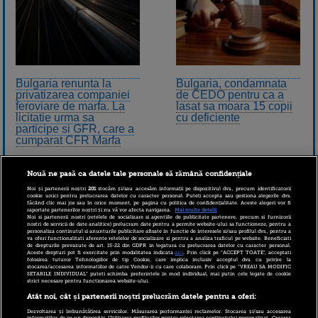
Bulgaria renunta la
Bulgaria, condamnata
privatizarea companiei
de CEDO pentru ca a
feroviare de marfa. La
lasat sa moara 15 copii
licitatie urma sa
cu deficiente
participe si GFR, care a
cumparat CFR Marfa
Nouă ne pasă ca datele tale personale să rămână confidențiale
Noi și partenerii noștri
201
stocăm și/sau accesăm informații pe dispozitivul dvs., precum identificatorii
cookie unici pentru prelucrarea datelor cu caracter personal. Puteți accepta sau gestiona alegerile dvs.
făcând clic mai jos sau în orice moment, pe pagina cu politica de confidențialitate. Aceste alegeri vor fi
raportate partenerilor noștri și nu vă vor afecta navigarea.
Mai multe detalii
Noi si partenerii nostri (retelele de socializare si agentiile de publicitate partenere, precum si furnizorii
nostri de servicii de date analitice) prelucram date pentru a permite website-ului sa functioneze, pentru a
personaliza continutul si anunturile publicitare afisate in functie de interesele si/sau profilul dvs., pentru a
va oferi functionalitati aferente retelelor de socializare si pentru a analiza traficul pe website. Beneficiati
de drepturile prevazute de art. 15-22 din GDPR in legatura cu prelucrarea datelor cu caracter personal.
Aceste drepturi pot fi exercitate prin modalitatea indicata
aici
. Prin click pe “ACCEPT TOATE”, acceptati
folosirea tuturor Tehnologiilor de tip Cookie, care implica inclusiv acceptul dvs. cu privire la
stocarea/accesarea informatiilor de catre Vendor-ii cu care colaboram. Prin click pe “VREAU SA MODIFIC
SETARILE INDIVIDUAL” puteti schimba preferintele in mod individual, mai putin cele legate de cookie
strict necesare pentru functionarea website-ului.
Atât noi, cât și partenerii noștri prelucrăm datele pentru a oferi:
Somajul din Bulgaria va
urca la 15% pana in
Dezvoltarea și îmbunătățirea serviciilor. Măsurarea performanței reclamelor. Stocarea și/sau accesarea
informațiilor de pe un dispozitiv. Utilizarea profilurilor pentru selectarea conținutului personalizat. Crearea