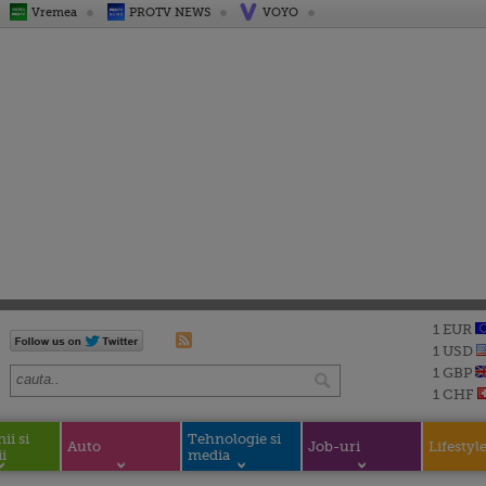
Vremea
PROTV NEWS
VOYO
1 EUR
1 USD
1 GBP
1 CHF
i si
Tehnologie si
Auto
Job-uri
Lifestyl
i
media