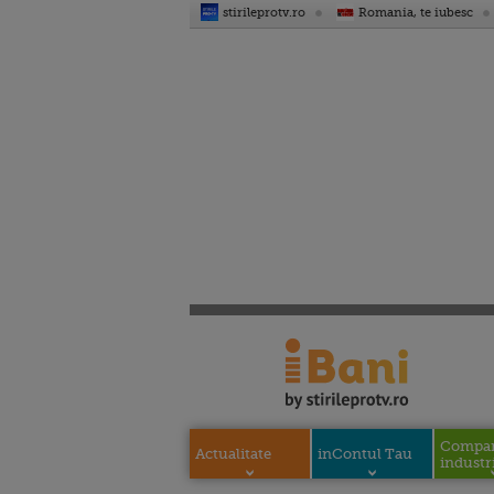
stirileprotv.ro
Romania, te iubesc
Compani
Actualitate
inContul Tau
industri