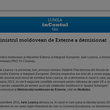
inistrul moldovean de Externe a demisionat
istrul moldovean al Afacerilor Externe si Integrarii Europene, Iurie Leanca, a demisi
ormeaza PRO TV Chisinau.
rie Leanca i-a prezentat, luni, primului-ministru Vladimir Filat demisia din functia de 
cerilor Externe si Integrarii Europene. Decizia respectiva are rolul de a onora ang
lic asumat anul trecut de ministrul Iurie Leanca, de a demisiona in cazul in care, p
uarie 2013, nu vor fi asigurate conditiile necesare pentru ridicarea de catre UE a r
e pentru calatoriile pe termen scurt ale cetatenilor moldoveni in Spatiul Schengen",
comunicat al
Ministerului moldovean de Externe
, citat de
Mediafax
.
noiembrie 2011,
Iurie Leanca
declara ca, in cazul in care pana la sfarsitul anului 20
doveni nu vor avea regim liberalizat de vize cu Uniunea Europeana, va demisiona