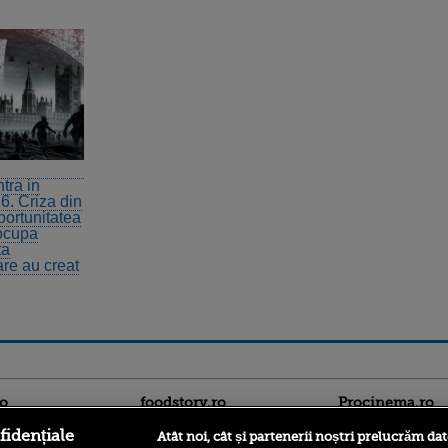
tra in
6. Criza din
portunitatea
 ocupa
ta
are au creat
ro
foodstory.ro
Procinema.ro
fidențiale
Atât noi, cât și partenerii noștri prelucrăm dat