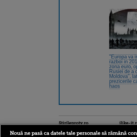
"Europa va in
razboi in 201
zona euro, o
Rusiei de a
Moldova". Ia
prezicerile c
haos
Stirileprotv.ro
ilike-it.
Nouă ne pasă ca datele tale personale să rămână con