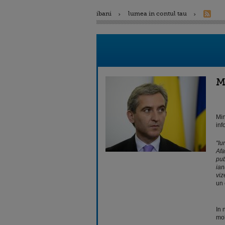
ibani
lumea in contul tau
M
Min
inf
"Iu
Afa
pub
ian
viz
un 
In 
mol