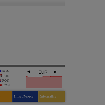
EUR
RON
RON
RON
RON
e
Smart People
Infografice