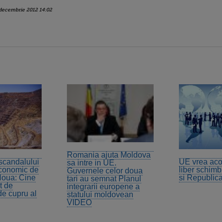
decembrie 2012 14:02
Romania ajuta Moldova
 scandalului
UE vrea aco
sa intre in UE.
economic de
liber schim
Guvernele celor doua
Noua: Cine
si Republic
tari au semnat Planul
t de
integrarii europene a
e cupru al
statului moldovean
VIDEO