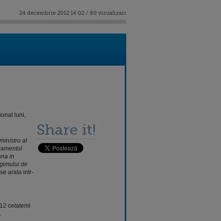
24 decembrie 2012 14:02 / 80 vizualizari
onat luni,
Share it!
ministru al
ajamentul
ana in
egimului de
se arata intr-
12 cetatenii
.