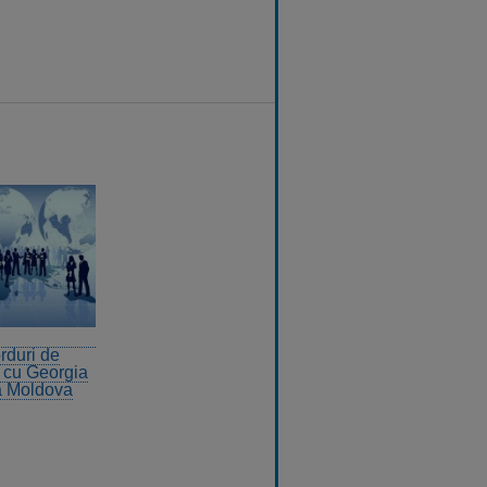
rduri de
b cu Georgia
a Moldova