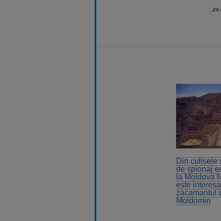
24 
Din culisele
de spionaj 
la Moldova 
este interesa
zacamantul d
Moldomin