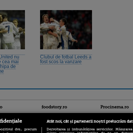
United nu
Clubul de fotbal Leeds a
e cea mai
fost scos la vanzare
hipa de
me
ro
foodstory.ro
Procinema.ro
fidențiale
Atât noi, cât și partenerii noștri prelucrăm dat
ozitivul dvs., precum
Dezvoltarea și îmbunătățirea serviciilor. Măsurarea