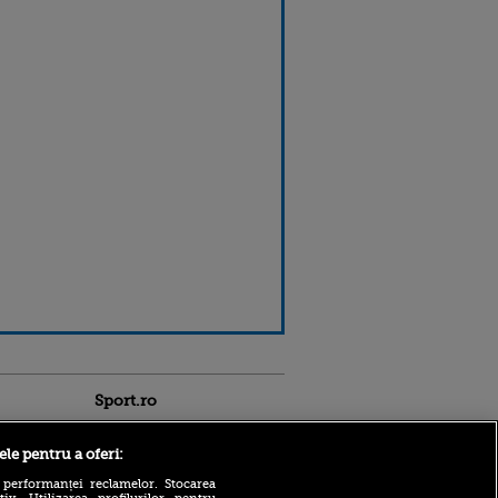
Sport.ro
ele pentru a oferi:
 performanței reclamelor. Stocarea