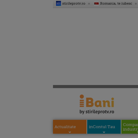
stirileprotv.ro
Romania, te iubesc
Compani
Actualitate
inContul Tau
industri