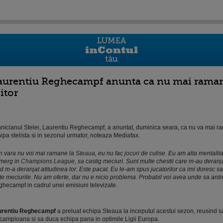
aurentiu Reghecampf anunta ca nu mai ramane
itor
nicianul Stelei, Laurentiu Reghecampf, a anuntat, duminica seara, ca nu va mai r
ipa stelista si in sezonul urmator, noteaza Mediafax.
n vara nu voi mai ramane la
Steaua
, eu nu fac
jocuri
de culise. Eu am alta mentalit
merg in
Champions League
, sa castig meciuri. Sunt multe chestii care m-au deranja
d m-a deranjat atitudinea lor. Este pacat. Eu le-am spus jucatorilor ca imi doresc s
te meciurile. Nu am oferte, dar nu e nicio problema. Probabil voi avea unde sa ant
hecampf in cadrul unei emisiuni televizate.
urentiu Reghecampf
a preluat echipa Steaua la inceputul acestui sezon, reusind sa 
campioana si sa duca echipa pana in optimile Ligii Europa.