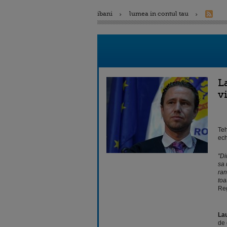
ibani
lumea in contul tau
L
vi
Teh
ech
"Di
sa 
ran
toa
Reg
La
de 