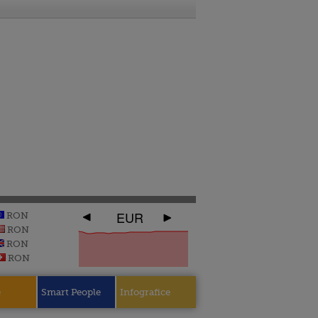
EUR
RON
RON
RON
RON
e
Smart People
Infografice