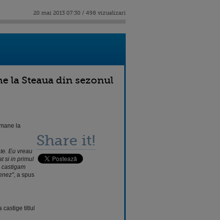
20 mai 2013 07:30 / 498 vizualizari
 la Steaua din sezonul
amane la
Share it!
ate. Eu vreau
t si in primul
a castigam
renez"
, a spus
castige titlul