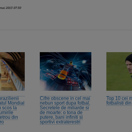
mai 2013 07:30
razilienii
Cifre obscene in cel mai
Top 10 cei m
tul Mondial
nebun sport dupa fotbal.
fotbalisti di
u scos la
Secretele de miliarde si
mirile
de moarte: o tona de
metrou din
putere, bani infiniti si
ro
sportivi extraterestri