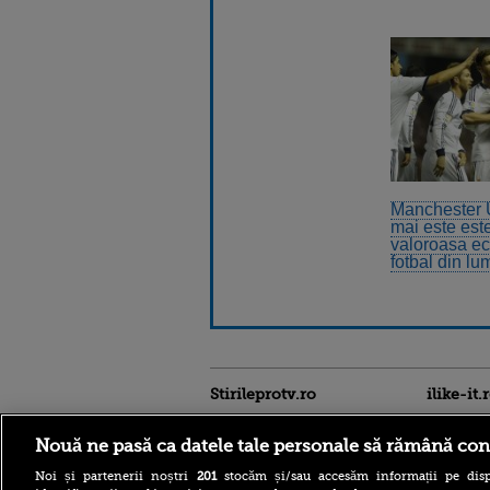
Manchester 
mai este est
valoroasa ec
fotbal din lu
Stirileprotv.ro
ilike-it.
Nouă ne pasă ca datele tale personale să rămână con
Noi și partenerii noștri
201
stocăm și/sau accesăm informații pe disp