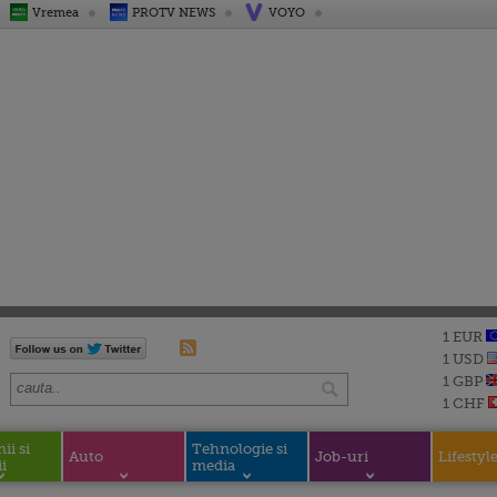
Vremea
PROTV NEWS
VOYO
1 EUR
1 USD
1 GBP
1 CHF
i si
Tehnologie si
Auto
Job-uri
Lifestyl
i
media