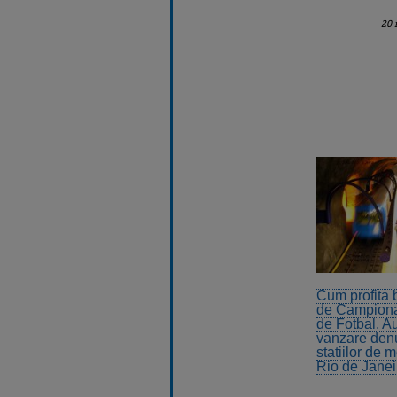
20 
Cum profita b
de Campiona
de Fotbal. A
vanzare denu
statiilor de 
Rio de Janei