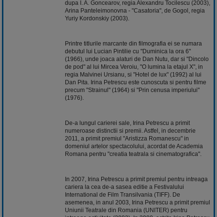
dupa I. A. Goncearov, regia Alexandru Tocilescu (2003),
Arina Panteleimonovna - "Casatoria", de Gogol, regia
Yuriy Kordonskiy (2003).
Printre titlurile marcante din filmografia ei se numara
debutul lui Lucian Pintilie cu "Duminica la ora 6"
(1966), unde joaca alaturi de Dan Nutu, dar si "Dincolo
de pod" al lui Mircea Veroiu, "O lumina la etajul X", in
regia Malvinei Ursianu, si "Hotel de lux" (1992) al lui
Dan Pita. Irina Petrescu este cunoscuta si pentru filme
precum "Strainul" (1964) si "Prin cenusa imperiului"
(1976).
De-a lungul carierei sale, Irina Petrescu a primit
numeroase distinctii si premii. Astfel, in decembrie
2011, a primit premiul "Aristizza Romanescu" in
domeniul artelor spectacolului, acordat de Academia
Romana pentru "creatia teatrala si cinematografica".
In 2007, Irina Petrescu a primit premiul pentru intreaga
cariera la cea de-a sasea editie a Festivalului
International de Film Transilvania (TIFF). De
asemenea, in anul 2003, Irina Petrescu a primit premiul
Uniunii Teatrale din Romania (UNITER) pentru