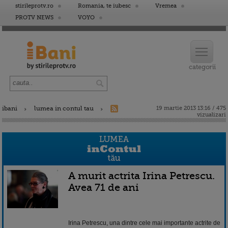
stirileprotv.ro
Romania, te iubesc
Vremea
PROTV NEWS
VOYO
ibani
lumea in contul tau
19 martie 2013 13:16 / 475
vizualizari
A murit actrita Irina Petrescu.
Avea 71 de ani
Irina Petrescu, una dintre cele mai importante actrite de