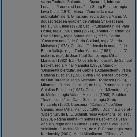
scena Teatrului Bulandra din Bucuresti, intre care:
Lena - in "Leonce si Lena", de Georg Buchner, regia
Liviu Ciulei (1970); Elena - "Anuntul la mica
publicitate", de N. Gingsburg, regia Sanda Manu; "A
douasprezecea
noapte
", de William Shakespeare,
regia Liviu Ciulei (1973); Cecil - "Elisabeta l", de Paul
Foster, regia Liviu Ciulei (1974), Jennifer - "Ferma", de
David Storey, regia Sanda Manu (1975); Cecilia -
"Casa cea noua", de Carlo Goldoni, regia Valeriu
Moisescu (1978), Cristina - "Judecata in noapte", de
Buero Vallejo, regia Tudor Marascu (1981); Ines - "Cu
usile inchise", de Jean Paul Sartre, regia Mihai
Maniutiu (1982), Ea - "O, ce zile frumoase!", de Samuel
Beckett, regia Mihai Maniutiu (1985), Margot -
"Dimineata pierduta", de Gabriela Adamesteanu, regia
Catalina Buzoianu (1986), Visa - "Io, Mircea Voevod",
de Dan Tarachila, regia Alexandru Tocilescu (1986),
Milordino - "Uriasii muntilor", de Luigi Pirandello, regia
Catalina Buzoianu (1987), Celimene - "Mizantropul",
de Moliere, regia Valeriu Moisescu (1989), Beatrice -
"Teatrul comic", de Carlo Goldoni, regia Silviu
Purcarete (1992), Caesonia - "Caligula", de Albert
Camus, regia Mihai Maniutiu (1996), Doamna Diderot -
"Libertinul", de E. E. Schmitt, regia Alexandru Tocilescu
(1998), Regina mama - "Thomas a Becket", de Jean
Anouilh, regia Adrian Pintea (1999), Maria Vasilievna
Voinitkaia - "Unchiul Vanea", de A. P. Cehov, regia Yuriy
Kordonskiy (2001), Maria Mihailovna - "Oblomov",