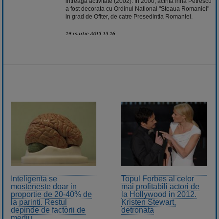
intreaga activitate (2002). In 2000, actrita Irina Petrescu
a fost decorata cu Ordinul National "Steaua Romaniei"
in grad de Ofiter, de catre Presedintia Romaniei.
19 martie 2013 13:16
Inteligenta se
Topul Forbes al celor
mosteneste doar in
mai profitabili actori de
proportie de 20-40% de
la Hollywood in 2012.
la parinti. Restul
Kristen Stewart,
depinde de factorii de
detronata
mediu