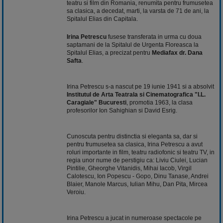
teatru si film din Romania, renumita pentru frumusetea
sa clasica, a decedat, marti, la varsta de 71 de ani, la
Spitalul Elias din Capitala.
Irina Petrescu
fusese transferata in urma cu doua
saptamani de la Spitalul de Urgenta Floreasca la
Spitalul Elias, a precizat pentru
Mediafax dr. Dana
Safta
.
Irina Petrescu s-a nascut pe 19 iunie 1941 si a absolvit
Institutul de Arta Teatrala si Cinematografica "I.L.
Caragiale" Bucuresti
, promotia 1963, la clasa
profesorilor Ion Sahighian si David Esrig.
Cunoscuta pentru distinctia si eleganta sa, dar si
pentru frumusetea sa clasica, Irina Petrescu a avut
roluri importante in film, teatru radiofonic si teatru TV, in
regia unor nume de perstigiu ca: Liviu Ciulei, Lucian
Pintilie, Gheorghe Vitanidis, Mihai Iacob, Virgil
Calotescu, Ion Popescu -
Gopo
, Dinu Tanase, Andrei
Blaier, Manole Marcus, Iulian Mihu, Dan Pita, Mircea
Veroiu.
Irina Petrescu a jucat in numeroase spectacole pe