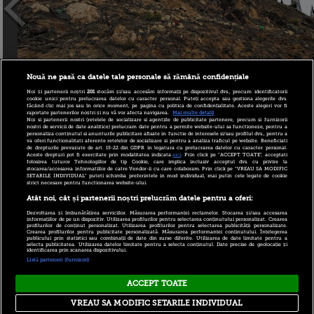
Nouă ne pasă ca datele tale personale să rămână confidențiale
Noi și partenerii noștri
201
stocăm și/sau accesăm informații pe dispozitivul dvs., precum identificatorii
cookie unici pentru prelucrarea datelor cu caracter personal. Puteți accepta sau gestiona alegerile dvs.
făcând clic mai jos sau în orice moment, pe pagina cu politica de confidențialitate. Aceste alegeri vor fi
raportate partenerilor noștri și nu vă vor afecta navigarea.
Mai multe detalii
Noi si partenerii nostri (retelele de socializare si agentiile de publicitate partenere, precum si furnizorii
nostri de servicii de date analitice) prelucram date pentru a permite website-ului sa functioneze, pentru a
personaliza continutul si anunturile publicitare afisate in functie de interesele si/sau profilul dvs., pentru a
va oferi functionalitati aferente retelelor de socializare si pentru a analiza traficul pe website. Beneficiati
de drepturile prevazute de art. 15-22 din GDPR in legatura cu prelucrarea datelor cu caracter personal.
Aceste drepturi pot fi exercitate prin modalitatea indicata
aici
. Prin click pe “ACCEPT TOATE”, acceptati
folosirea tuturor Tehnologiilor de tip Cookie, care implica inclusiv acceptul dvs. cu privire la
stocarea/accesarea informatiilor de catre Vendor-ii cu care colaboram. Prin click pe “VREAU SA MODIFIC
SETARILE INDIVIDUAL” puteti schimba preferintele in mod individual, mai putin cele legate de cookie
strict necesare pentru functionarea website-ului.
Atât noi, cât și partenerii noștri prelucrăm datele pentru a oferi:
Dezvoltarea și îmbunătățirea serviciilor. Măsurarea performanței reclamelor. Stocarea și/sau accesarea
informațiilor de pe un dispozitiv. Utilizarea profilurilor pentru selectarea conținutului personalizat. Crearea
profilurilor de conținut personalizat. Utilizarea profilurilor pentru selectarea publicității personalizate.
Crearea profilurilor pentru publicitate personalizată. Măsurarea performanței conținutului. Înțelegerea
publicului prin statistici sau combinații de date din surse diferite. Utilizarea de date limitate pentru a
selecta publicitatea. Utilizarea datelor limitate pentru a selecta conținutul. Date precise de geolocație și
identificarea prin scanarea dispozitivului.
autor:
iBani
, 5 decembrie 2012 16:17
Listă parteneri (furnizori)
ACCEPT TOATE
Copyright © 2026 PRO TV S.R.L |
Politica de Cookie
|
VREAU SA MODIFIC SETARILE INDIVIDUAL
Politica Confidentialitate
|
RSS