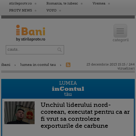
stirileprotv.ro
Romania, te iubesc
Vremea
PROTV NEWS
VOYO
ibani
lumea in contul tau
23 decembrie 2013 15:15 / 244
vizualizari
Unchiul liderului nord-
coreean, executat pentru ca ar
fi vrut sa controleze
exporturile de carbune