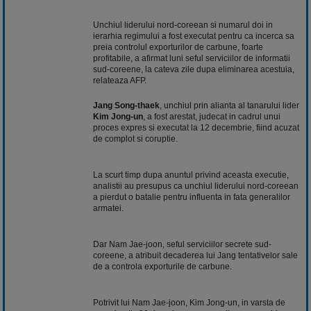
Unchiul liderului nord-coreean si numarul doi in
ierarhia regimului a fost executat pentru ca incerca sa
preia controlul exporturilor de carbune, foarte
profitabile, a afirmat luni seful serviciilor de informatii
sud-coreene, la cateva zile dupa eliminarea acestuia,
relateaza AFP.
Jang Song-thaek
, unchiul prin alianta al tanarului lider
Kim Jong-un
, a fost arestat, judecat in cadrul unui
proces expres si executat la 12 decembrie, fiind acuzat
de complot si coruptie.
La scurt timp dupa anuntul privind aceasta executie,
analistii au presupus ca unchiul liderului nord-coreean
a pierdut o batalie pentru influenta in fata generalilor
armatei.
Dar Nam Jae-joon, seful serviciilor secrete sud-
coreene, a atribuit decaderea lui Jang tentativelor sale
de a controla exporturile de carbune.
Potrivit lui Nam Jae-joon, Kim Jong-un, in varsta de