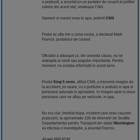
a prabusit, a anuntat joi un purtator de cuvant al politiei
rutiere din acest stat, relateaza CNN.
Oameni si
masini
erau in apa, potrivit
CNN
.
Podul se afla intr-o zona rurala, a declarat Mark
Francis, purtatorul de cuvant.
Oficialul a adaugat ca, din aceasta cauza, nu se
asteapta la raniti sau pagube importante. Pentru
moment, nu existau informatii in acest sens.
Postul
King 5
news
, afiliat CNN, a transmis imagini de
la accident, joi seara, cu o portiune a podului in apa si
persoane adunate in apropiere. In imagini apar si doua
persoane care se aflau pe vehicule, in apa.
Nu era clar, imediat dupa, incident care erau cauzele
prabusirii, la aproximativ 100 de kilometri de Seattle.
Departamentul pentru Transport din statul
Washington
va efectua o investigatie, a anuntat Francis.
24 mai 2013 07:43