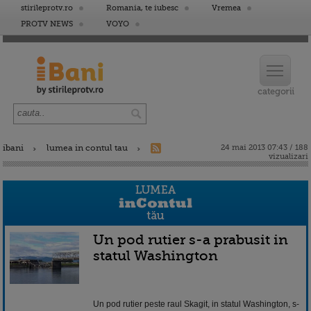
stirileprotv.ro
Romania, te iubesc
Vremea
PROTV NEWS
VOYO
ibani
lumea in contul tau
24 mai 2013 07:43 / 188
vizualizari
Un pod rutier s-a prabusit in
statul Washington
Un pod rutier peste raul Skagit, in statul Washington, s-