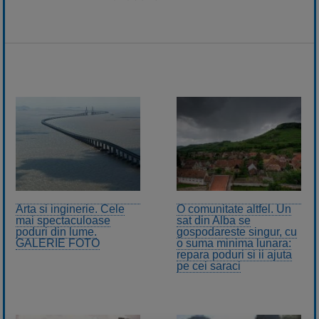
Arta si inginerie. Cele
O comunitate altfel. Un
mai spectaculoase
sat din Alba se
poduri din lume.
gospodareste singur, cu
GALERIE FOTO
o suma minima lunara:
repara poduri si ii ajuta
pe cei saraci