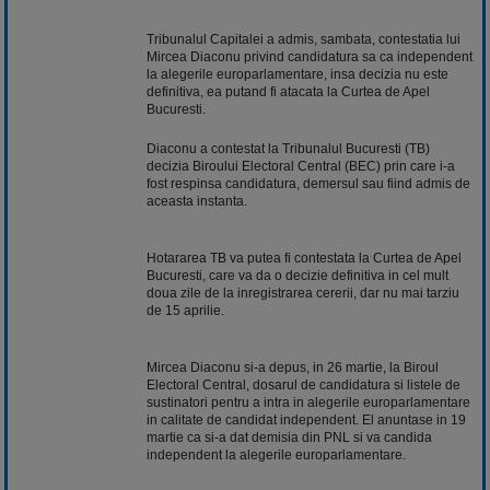
Tribunalul Capitalei a admis, sambata, contestatia lui
Mircea Diaconu privind candidatura sa ca independent
la alegerile europarlamentare, insa decizia nu este
definitiva, ea putand fi atacata la Curtea de Apel
Bucuresti.
Diaconu a contestat la Tribunalul Bucuresti (TB)
decizia Biroului Electoral Central (BEC) prin care i-a
fost respinsa candidatura, demersul sau fiind admis de
aceasta instanta.
Hotararea TB va putea fi contestata la Curtea de Apel
Bucuresti, care va da o decizie definitiva in cel mult
doua zile de la inregistrarea cererii, dar nu mai tarziu
de 15 aprilie.
Mircea Diaconu si-a depus, in 26 martie, la Biroul
Electoral Central, dosarul de candidatura si listele de
sustinatori pentru a intra in alegerile europarlamentare
in calitate de candidat independent. El anuntase in 19
martie ca si-a dat demisia din PNL si va candida
independent la alegerile europarlamentare.