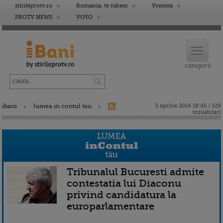
stirileprotv.ro
Romania, te iubesc
Vremea
PROTV NEWS
VOYO
ibani
lumea in contul tau
5 aprilie 2014 18:45 / 519
vizualizari
Tribunalul Bucuresti admite
contestatia lui Diaconu
privind candidatura la
europarlamentare