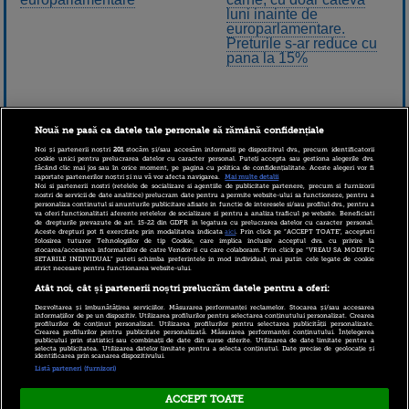
luni inainte de
europarlamentare.
Preturile s-ar reduce cu
pana la 15%
Nouă ne pasă ca datele tale personale să rămână confidențiale
Noi și partenerii noștri
201
stocăm și/sau accesăm informații pe dispozitivul dvs., precum identificatorii
cookie unici pentru prelucrarea datelor cu caracter personal. Puteți accepta sau gestiona alegerile dvs.
făcând clic mai jos sau în orice moment, pe pagina cu politica de confidențialitate. Aceste alegeri vor fi
raportate partenerilor noștri și nu vă vor afecta navigarea.
Mai multe detalii
Noi si partenerii nostri (retelele de socializare si agentiile de publicitate partenere, precum si furnizorii
nostri de servicii de date analitice) prelucram date pentru a permite website-ului sa functioneze, pentru a
personaliza continutul si anunturile publicitare afisate in functie de interesele si/sau profilul dvs., pentru a
va oferi functionalitati aferente retelelor de socializare si pentru a analiza traficul pe website. Beneficiati
de drepturile prevazute de art. 15-22 din GDPR in legatura cu prelucrarea datelor cu caracter personal.
Aceste drepturi pot fi exercitate prin modalitatea indicata
aici
. Prin click pe “ACCEPT TOATE”, acceptati
folosirea tuturor Tehnologiilor de tip Cookie, care implica inclusiv acceptul dvs. cu privire la
stocarea/accesarea informatiilor de catre Vendor-ii cu care colaboram. Prin click pe “VREAU SA MODIFIC
SETARILE INDIVIDUAL” puteti schimba preferintele in mod individual, mai putin cele legate de cookie
Alegerile
strict necesare pentru functionarea website-ului.
europarlamentare vor
Atât noi, cât și partenerii noștri prelucrăm datele pentru a oferi:
avea loc pe 25 mai, iar
cele prezidentiale, pe 2
Dezvoltarea și îmbunătățirea serviciilor. Măsurarea performanței reclamelor. Stocarea și/sau accesarea
informațiilor de pe un dispozitiv. Utilizarea profilurilor pentru selectarea conținutului personalizat. Crearea
si 16 noiembrie
profilurilor de conținut personalizat. Utilizarea profilurilor pentru selectarea publicității personalizate.
Crearea profilurilor pentru publicitate personalizată. Măsurarea performanței conținutului. Înțelegerea
publicului prin statistici sau combinații de date din surse diferite. Utilizarea de date limitate pentru a
selecta publicitatea. Utilizarea datelor limitate pentru a selecta conținutul. Date precise de geolocație și
identificarea prin scanarea dispozitivului.
Listă parteneri (furnizori)
ACCEPT TOATE