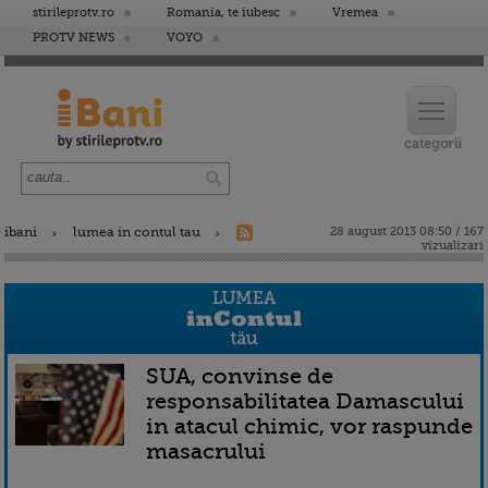
stirileprotv.ro
Romania, te iubesc
Vremea
PROTV NEWS
VOYO
ibani
lumea in contul tau
28 august 2013 08:50 / 167
vizualizari
SUA, convinse de
responsabilitatea Damascului
in atacul chimic, vor raspunde
masacrului