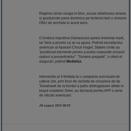
Regimul sirian neaga in bloc, acuza rebeliunea siriana
si gazduieste pana duminica pe teritoriul tarii o misiune
ONU de ancheta in acest sens.
O lovitura impotriva Damascului parea iminenta marti,
iar Siria a promis ca se va apara. Potrivit secretarului
american al Apararii Chuck Hagel, Statele Unite au
"pozitionat elemente pentru a putea raspunde oricarei
optiuni a presedintelui". "Suntem pregatiti"
, a oferit el
asigurari, potrivit
Mediafax
.
Interventia ar fi limitata la o campanie punctuala de
cateva zile, prin tiruri de racheta de croaziera de tip
Tomahawk de la bordul a patru distrugatoare aflate in
largul coastelor Siriei, au declarat pentru AFP o serie
de oficiali americani.
28 august 2013 08:50