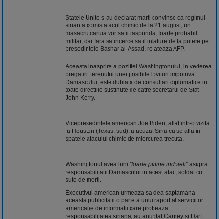
Statele Unite s-au declarat marti convinse ca regimul
sirian a comis atacul chimic de la 21 august, un
masacru caruia vor sa ii raspunda, foarte probabil
militar, dar fara sa incerce sa il inlature de la putere pe
presedintele Bashar al-Assad, relateaza AFP.
Aceasta inasprire a pozitiei Washingtonului, in vederea
pregatirii terenului unei posibile lovituri impotriva
Damascului, este dublata de consultari diplomatice in
toate directiile sustinute de catre secretarul de Stat
John Kerry.
Vicepresedintele american Joe Biden, aflat intr-o vizita
la Houston (Texas, sud), a acuzat Siria ca se afla in
spatele atacului chimic de miercurea trecuta.
Washingtonul avea luni
"foarte putine indoieli"
asupra
responsabilitatii Damascului in acest atac, soldat cu
sute de morti.
Executivul american urmeaza sa dea saptamana
aceasta publicitatii o parte a unui raport al serviciilor
americane de informatii care probeaza
responsabilitatea siriana, au anuntat Carney si Harf.