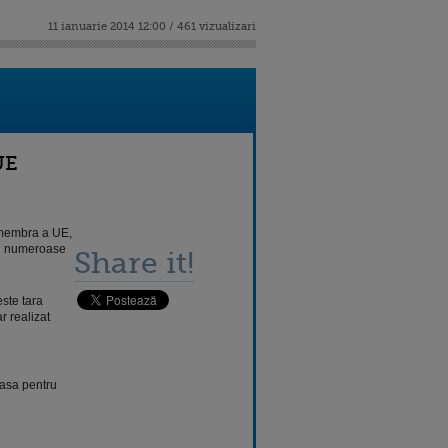
11 ianuarie 2014 12:00 / 461 vizualizari
UE
e membra a UE,
 in numeroase
Share it!
ste tara
r realizat
oasa pentru