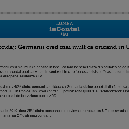
ondaj: Germanii cred mai mult ca oricand in 
manii cred mai mult ca oricand in faptul ca tara lor beneficiaza din calitatea sa d
eva un sondaj publicat vineri, in contextul in care "euroscepticismul" castiga teren
te europene, relateaza AFP.
oximativ 40% dintre germani considera ca Germania obtine beneficii din faptul ca e
bra UE, in timp ce 19% cred contrariul, potrivit sondajului "Deutschlandtrend" luna
tru postul de televiziune public ARD.
martie 2010, doar 25% dintre persoanele intervievate apreciau ca UE este avantaj
mania, iar 27% afirmau contrariul.