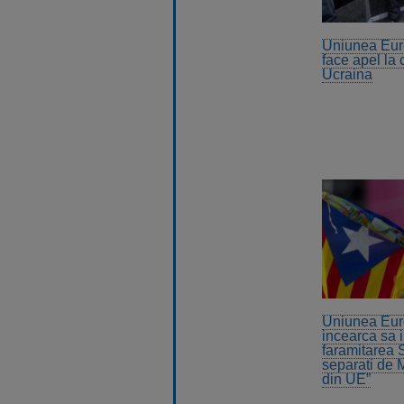
Uniunea Eu
face apel la 
Ucraina
Uniunea Eu
incearca sa 
faramitarea 
separati de M
din UE”