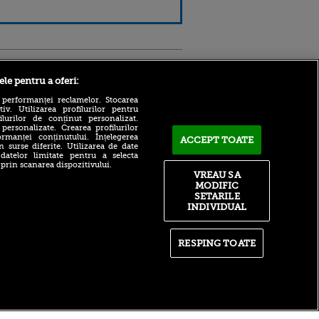
Sport.ro
ele pentru a oferi:
 performanței reclamelor. Stocarea
v. Utilizarea profilurilor pentru
ilurilor de conținut personalizat.
 personalizate. Crearea profilurilor
rmanței conținutului. Înțelegerea
ACCEPT TOATE
n surse diferite. Utilizarea de date
 datelor limitate pentru a selecta
LIVE TEXT | UTA - Rapid,
 prin scanarea dispozitivului.
azi, de la 21:00, pe Sport.ro.
ntru
VREAU SA
Începe etapa a patra din
ita lui,
MODIFIC
Superligă!
t tată!
SETARILE
INDIVIDUAL
Robert Niță și Cristi Pulhac,
, Adela
invitații lui Cristi Pintea, de
rol
la 16:00, la VOYO SPORT
V
LIVE
RESPING TOATE
pă o
Ce a schimbat Sorana
n film, Sir
Cîrstea pentru a putea intra
se
în top 20 WTA, la 36 de ani:
n muzică
concluzia antrenorului