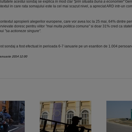
ultatele acestui sondaj se explica in mod clar
"prin situatia buna a economiei"
Germ
textul in care rata somajului este la cel mai scazut nivel, a apreciat ARD intr-un co
contextul apropierii alegerilor europene, care vor avea loc la 25 mai, 64% dintre p
ervievate doresc pentru viitor
"mai multa politica comuna"
si doar 31% cred ca stat
bui
"sa actioneze singure".
st sondaj a fost efectuat in perioada 6-7 ianuarie pe un esantion de 1.004 persoan
ianuarie 2014 12:00