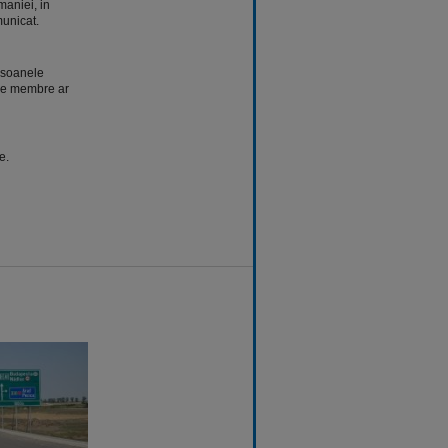
aniei, in
municat.
ersoanele
ele membre ar
e.