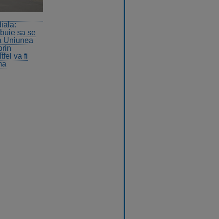
iala:
buie sa se
a Uniunea
rin
tfel va fi
ma