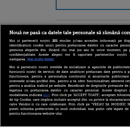
Stirileprotv.ro
ilike-it.
Nouă ne pasă ca datele tale personale să rămână con
Noi și partenerii noștri
201
stocăm și/sau accesăm informații pe disp
identificatorii cookie unici pentru prelucrarea datelor cu caracter person
gestiona alegerile dvs. făcând clic mai jos sau în orice moment, pe 
confidențialitate. Aceste alegeri vor fi raportate partenerilor noștr
navigarea.
Mai multe detalii
Nivelul scăzut al Dunării a
Noi si partenerii nostri (retelele de socializare si agentiile de publicita
scos la iveală fundațiile
furnizorii nostri de servicii de date analitice) prelucram date pentru a p
unui pod roman vechi de
functioneze, pentru a personaliza continutul si anunturile publicitare
aproape 1.700 de ani. FOTO
interesele si/sau profilul dvs., pentru a va oferi functionalitati aferente ret
pentru a analiza traficul pe website. Beneficiati de drepturile prevazute de
Bacteria care „mănâncă”
legatura cu prelucrarea datelor cu caracter personal. Aceste drepturi 
țesuturile a provocat
moartea a cinci persoane în
aici
modalitatea indicata
. Prin click pe “ACCEPT TOATE”, acceptati folosire
acest an, anunță autoritățile
de tip Cookie, care implica inclusiv acceptul dvs. cu privire la stocarea/acc
catre Vendor-ii cu care colaboram. Prin click pe “VREAU SA MODIFIC 
Bolojan, înaintea ratingului
puteti schimba preferintele in mod individual, mai putin cele legate de 
de țară Moody’s: Am fost
pentru functionarea website-ului.
cinstiți cu românii, am
muncit din greu. Alianța
PSD-AUR ”minează” țara