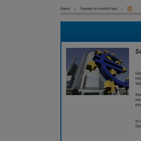
ibani
lumea in contul tau
S
Ger
rel
sta
Apr
mem
pen
In 
Ger