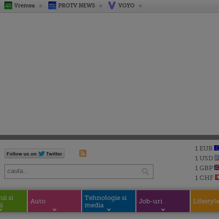
Vremea
PROTV NEWS
VOYO
1 EUR
1 USD
1 GBP
1 CHF
i si
Tehnologie si
Auto
Job-uri
Lifestyl
i
media