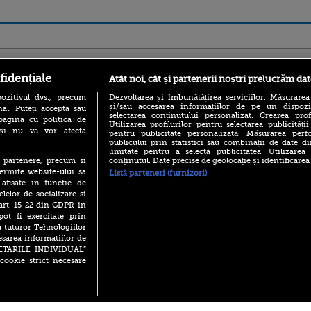
ro
foodstory.ro
Procinema.ro
fidențiale
Atât noi, cât și partenerii noștri prelucrăm dat
ozitivul dvs., precum
Dezvoltarea și îmbunătățirea serviciilor. Măsurarea
și/sau accesarea informațiilor de pe un dispoziti
al. Puteți accepta sau
selectarea conținutului personalizat. Crearea prof
pagina cu politica de
Utilizarea profilurilor pentru selectarea publicității
i și nu vă vor afecta
pentru publicitate personalizată. Măsurarea perfo
publicului prin statistici sau combinații de date di
limitate pentru a selecta publicitatea. Utilizarea
conținutul. Date precise de geolocație și identificarea
te partenere, precum si
(P) Descoperă Lumea
Emoții intense pe
ermite website-ului sa
Listă parteneri (furnizori)
Evenimentelor din România
Sebastian Stan! Iub
 afisate in functie de
cu Transilvania Events!
Annabelle, l-a făcu
elelor de socializare si
(P) Raku, gaming intens și o
 art. 15-22 din GDPR in
Din 14 septembrie
pauză binemeritată cu...
Popescu revine în 
pot fi exercitate prin
pizza Guseppe
principal la Pro T
a tuturor Tehnologiilor
(P) Poți folosi bonurile de
esarea informatiilor de
La 88 de ani și du
masă pentru a comanda
SETARILE INDIVIDUAL”
carieră fabuloasă î
mâncare acasă? Lista
cookie strict necesare
Anthony Hopkins 
aplicațiilor care le acceptă
lansează oficial î