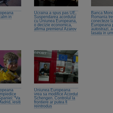
ropeana
Ucraina a spus pas UE.
Banca Mond
calm in
Suspendarea acordului
Romania tre
cu Uniunea Europeana,
conecteze l
o decizie economica,
Europeana p
afirma premierul Azarov
autostrazi, al
lasata in ur
ropeana
Uniunea Europeana
impiedice
vrea sa modifice Acordul
Spaniei: “Va
Schengen. Controlul la
adrid, iesiti
frontiere ar putea fi
reintrodus