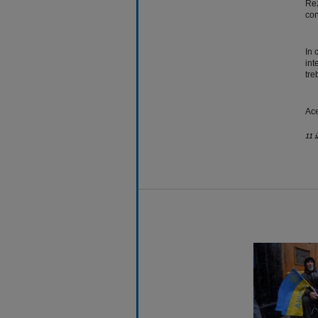
Rez
con
In 
int
tre
Ace
11 