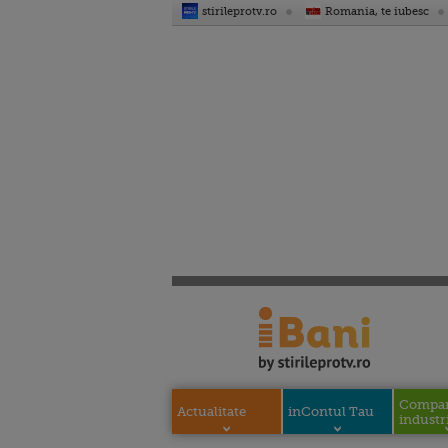
stirileprotv.ro
Romania, te iubesc
Compani
Actualitate
inContul Tau
industri