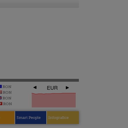
EUR
RON
RON
RON
RON
e
Smart People
Infografice