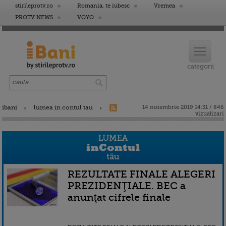
stirileprotv.ro
Romania, te iubesc
Vremea
PROTV NEWS
VOYO
ibani
lumea in contul tau
14 noiembrie 2019 14:31 / 846
vizualizari
REZULTATE FINALE ALEGERI
PREZIDENŢIALE. BEC a
anunţat cifrele finale