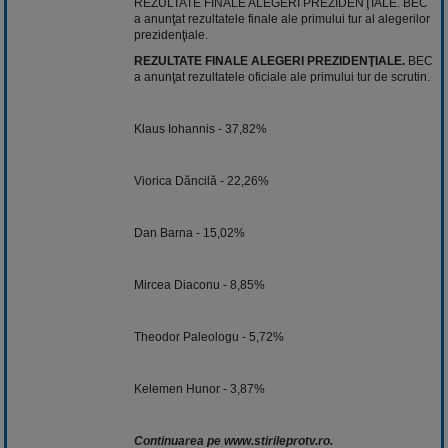
REZULTATE FINALE ALEGERI PREZIDENŢIALE. BEC
a anunţat rezultatele finale ale primului tur al alegerilor
prezidenţiale.
REZULTATE FINALE ALEGERI PREZIDENŢIALE.
BEC
a anunţat rezultatele oficiale ale primului tur de scrutin.
Klaus Iohannis - 37,82%
Viorica Dăncilă - 22,26%
Dan Barna - 15,02%
Mircea Diaconu - 8,85%
Theodor Paleologu - 5,72%
Kelemen Hunor - 3,87%
Continuarea pe www.stirileprotv.ro.