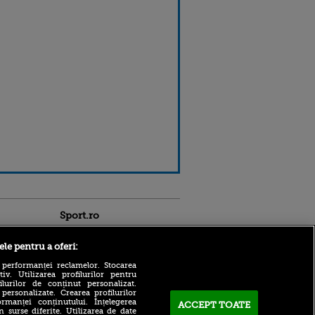
Sport.ro
ele pentru a oferi:
 performanței reclamelor. Stocarea
v. Utilizarea profilurilor pentru
ilurilor de conținut personalizat.
 personalizate. Crearea profilurilor
rmanței conținutului. Înțelegerea
ACCEPT TOATE
A antrenat un "wonderkid" și
n surse diferite. Utilizarea de date
crede că pretendenta la titlu