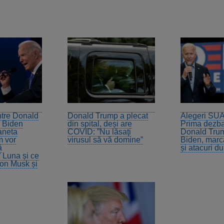
ntre Donald
Donald Trump a plecat
Alegeri SUA
e Biden
din spital, deși are
Prima dezba
aneta
COVID: ”Nu lăsaţi
Donald Trum
 vor
virusul să vă domine”
Biden, marc
ă
și atacuri du
 Luna și ce
lon Musk și