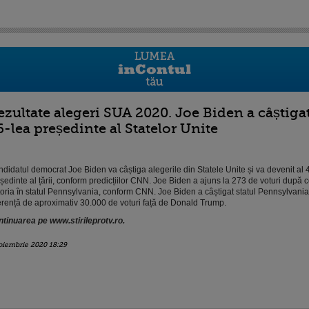
ezultate alegeri SUA 2020. Joe Biden a câștigat 
6-lea președinte al Statelor Unite
didatul democrat Joe Biden va câștiga alegerile din Statele Unite și va devenit al 
ședinte al țării, conform predicțiilor CNN. Joe Biden a ajuns la 273 de voturi după c
toria în statul Pennsylvania, conform CNN. Joe Biden a câștigat statul Pennsylvania
erență de aproximativ 30.000 de voturi față de Donald Trump.
tinuarea pe www.stirileprotv.ro.
oiembrie 2020 18:29