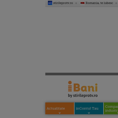
stirileprotv.ro
Romania, te iubesc
Compani
Actualitate
inContul Tau
industri