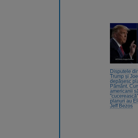
Disputele di
Trump și Jo
depășesc pl
Pământ. Cum
americanii s
”cucerească”
planuri au E
Jeff Bezos