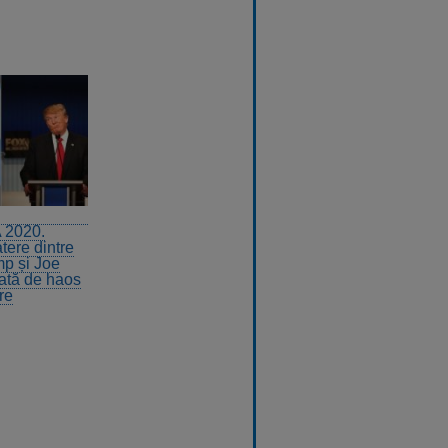
 2020.
tere dintre
p și Joe
ată de haos
re