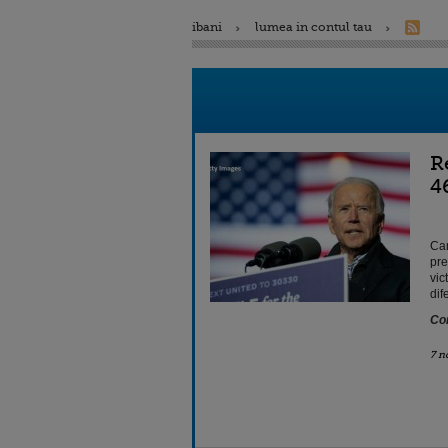
ibani
lumea in contul tau
R
4
Can
pre
vic
dif
Con
7 n