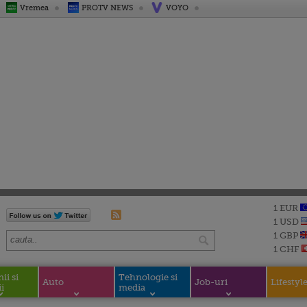
Vremea
PROTV NEWS
VOYO
1 EUR
1 USD
1 GBP
1 CHF
i si
Tehnologie si
Auto
Job-uri
Lifestyl
i
media