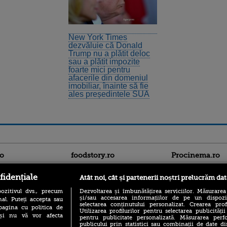
New York Times
dezvăluie că Donald
Trump nu a plătit deloc
sau a plătit impozite
foarte mici pentru
afacerile din domeniul
imobiliar, înainte să fie
ales președintele SUA
ro
foodstory.ro
Procinema.ro
fidențiale
Atât noi, cât și partenerii noștri prelucrăm dat
ozitivul dvs., precum
Dezvoltarea și îmbunătățirea serviciilor. Măsurarea
și/sau accesarea informațiilor de pe un dispoziti
al. Puteți accepta sau
selectarea conținutului personalizat. Crearea prof
pagina cu politica de
Utilizarea profilurilor pentru selectarea publicității
i și nu vă vor afecta
pentru publicitate personalizată. Măsurarea perfo
publicului prin statistici sau combinații de date di