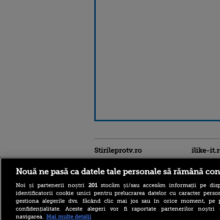
Stirileprotv.ro
ilike-it.
Nouă ne pasă ca datele tale personale să rămână con
Noi și partenerii noștri
201
stocăm și/sau accesăm informații pe disp
identificatorii cookie unici pentru prelucrarea datelor cu caracter person
gestiona alegerile dvs. făcând clic mai jos sau în orice moment, pe 
confidențialitate. Aceste alegeri vor fi raportate partenerilor noștr
navigarea.
Mai multe detalii