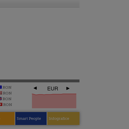
EUR
RON
RON
RON
RON
e
Smart People
Infografice