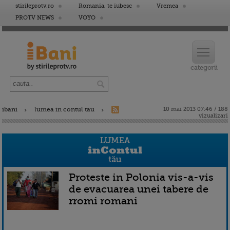
stirileprotv.ro
Romania, te iubesc
Vremea
PROTV NEWS
VOYO
ibani
lumea in contul tau
10 mai 2013 07:46 / 188
vizualizari
Proteste in Polonia vis-a-vis
de evacuarea unei tabere de
rromi romani