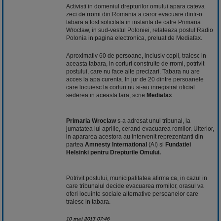
Activisti in domeniul drepturilor omului apara cateva
zeci de rromi din Romania a caror evacuare dintr-o
tabara a fost solicitata in instanta de catre Primaria
Wroclaw, in sud-vestul Poloniei, relateaza postul Radio
Polonia in pagina electronica, preluat de Mediafax.
Aproximativ 60 de persoane, inclusiv copii, traiesc in
aceasta tabara, in corturi construite de rromi, potrivit
postului, care nu face alte precizari. Tabara nu are
acces la apa curenta. In jur de 20 dintre persoanele
care locuiesc la corturi nu si-au inregistrat oficial
sederea in aceasta tara, scrie
Mediafax
.
Primaria Wroclaw
s-a adresat unui tribunal, la
jumatatea lui aprilie, cerand evacuarea romilor. Ulterior,
in apararea acestora au intervenit reprezentanti din
partea
Amnesty International
(AI) si
Fundatiei
Helsinki pentru Drepturile Omului.
Potrivit postului, municipalitatea afirma ca, in cazul in
care tribunalul decide evacuarea rromilor, orasul va
oferi locuinte sociale alternative persoanelor care
traiesc in tabara.
10 mai 2013 07:46