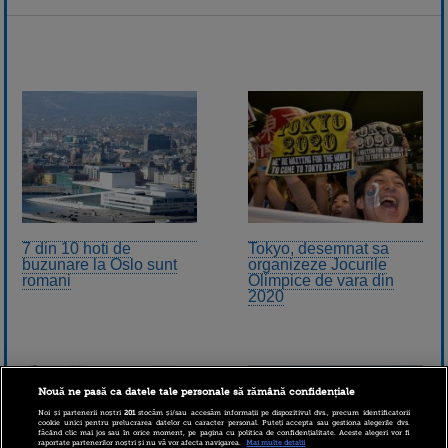
7 din 10 hoti de
Tokyo, desemnat sa
buzunare la Oslo sunt
organizeze Jocurile
romani
Olimpice de vara din
2020
Nouă ne pasă ca datele tale personale să rămână confidențiale
Noi și partenerii noștri
201
stocăm și/sau accesăm informații pe dispozitivul dvs., precum identificatorii
cookie unici pentru prelucrarea datelor cu caracter personal. Puteți accepta sau gestiona alegerile dvs.
făcând clic mai jos sau în orice moment, pe pagina cu politica de confidențialitate. Aceste alegeri vor fi
raportate partenerilor noștri și nu vă vor afecta navigarea.
Mai multe detalii