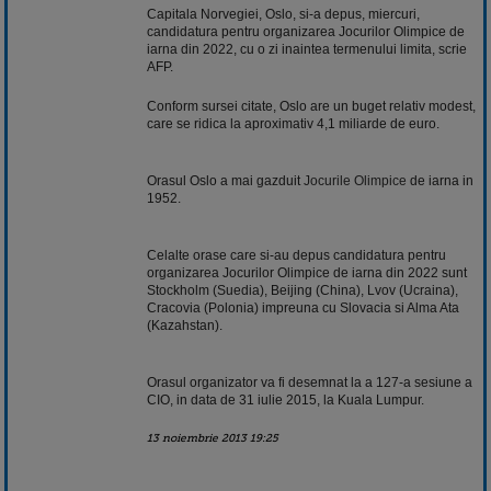
Capitala Norvegiei, Oslo, si-a depus, miercuri,
candidatura pentru organizarea Jocurilor Olimpice de
iarna din 2022, cu o zi inaintea termenului limita, scrie
AFP.
Conform sursei citate, Oslo are un buget relativ modest,
care se ridica la aproximativ 4,1 miliarde de euro.
Orasul Oslo a mai gazduit
Jocurile Olimpice
de iarna in
1952.
Celalte orase care si-au depus candidatura pentru
organizarea Jocurilor Olimpice de iarna din 2022 sunt
Stockholm (Suedia), Beijing (China), Lvov (Ucraina),
Cracovia (Polonia) impreuna cu Slovacia si Alma Ata
(Kazahstan).
Orasul organizator va fi desemnat la a 127-a sesiune a
CIO, in data de 31 iulie 2015, la Kuala Lumpur.
13 noiembrie 2013 19:25