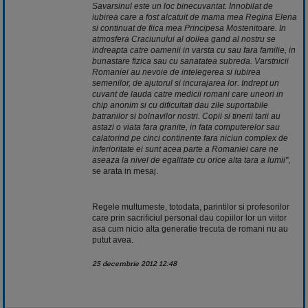
Savarsinul este un loc binecuvantat. Innobilat de
iubirea care a fost alcatuit de mama mea Regina Elena
si continuat de fiica mea Principesa Mostenitoare. In
atmosfera Craciunului al doilea gand al nostru se
indreapta catre oamenii in varsta cu sau fara familie, in
bunastare fizica sau cu sanatatea subreda. Varstnicii
Romaniei au nevoie de intelegerea si iubirea
semenilor, de ajutorul si incurajarea lor. Indrept un
cuvant de lauda catre medicii romani care uneori in
chip anonim si cu dificultati dau zile suportabile
batranilor si bolnavilor nostri. Copii si tinerii tarii au
astazi o viata fara granite, in fata computerelor sau
calatorind pe cinci continente fara niciun complex de
inferioritate ei sunt acea parte a Romaniei care ne
aseaza la nivel de egalitate cu orice alta tara a lumii"
,
se arata in mesaj.
Regele multumeste, totodata, parintilor si profesorilor
care prin sacrificiul personal dau copiilor lor un viitor
asa cum nicio alta generatie trecuta de romani nu au
putut avea.
25 decembrie 2012 12:48