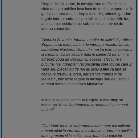
Regele Mihai spune, in mesajul sau de Craciun, ca
viata noastra publica lasa inca de dorit, dar spera sa fie
gasita puterea de a indrepta lucrurile, primele ganduri
regale indreptandu-se spre toti militarii si familiile lor,
apoi catre varstnici si cei subrezi ce au nevoie de
iubirea semenilor.
"Ajuns la Savarsin dupa un an plin de activitati publice,
Regina si cu mine, alaturi de intreaga noastra familie,
sarbatorim Nasterea Domnului nostru Isus cu speranta
si credinta. Ca de fiecare data in ultimii 72 de ani ma
adresez voua de Craciun cu aceeasi afectiune si
bucurie. Ne indreptam recunostinta spre toti cei care in
viata sau plecati dintre noi au facut astfel ca tara sa
continue drumul ei greu, dar atat de frumos si de
inaltator"
, transmite regele in mesajul sau de Craciun
adresat romanilor, noteaza
Mediafax
.
In lunga sa viata, continua Regele, a avut timp sa
inteleaga
"rostul fundamental al soldatului in mersul
natiunii".
"Gandurile mele se indreapta asadar spre toti militarii
romani aflati in tara sau in misiuni de aparare a pacii in
lume, precum si la sotiile, sotii, parintii si copii lor.