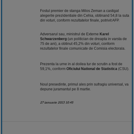
Fostul premier de stanga Milos Zeman a castigat
alegerile prezidentiale din Cehia, obtinand 54,8 la suta
din voturi, conform rezultatelor finale, potrivit AFP.
Adversarul sau, ministrul de Externe
Karel
Schwarzenberg
(un politician de dreapta in varsta de
75 de ani), a obtinut 45,2% din voturi, conform
rezultatelor finale comunicate de Comisia electorala.
Prezenta la urne in al doilea tur de scrutin a fost de
59,1%, conform
Oficiului National de Statistica
(CSU).
Noul presedinte, primul ales prin sufragiu universal, va
depune juramantul pe 8 martie.
27 ianuarie 2013 10:45