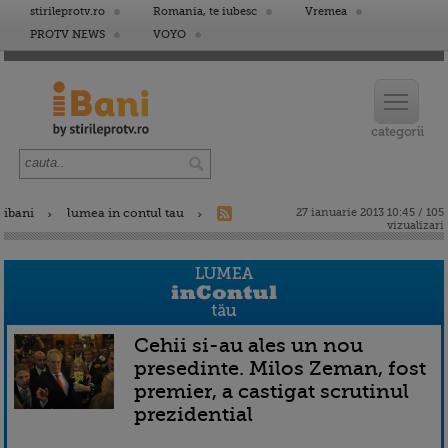
stirileprotv.ro
Romania, te iubesc
Vremea
PROTV NEWS
VOYO
ibani
lumea in contul tau
27 ianuarie 2013 10:45 / 105
vizualizari
Cehii si-au ales un nou
presedinte. Milos Zeman, fost
premier, a castigat scrutinul
prezidential