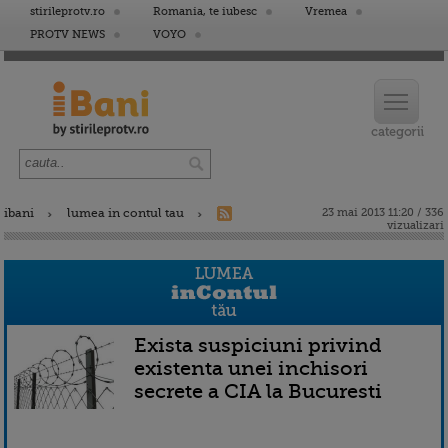
stirileprotv.ro
Romania, te iubesc
Vremea
PROTV NEWS
VOYO
ibani
lumea in contul tau
23 mai 2013 11:20 / 336
vizualizari
Exista suspiciuni privind
existenta unei inchisori
secrete a CIA la Bucuresti