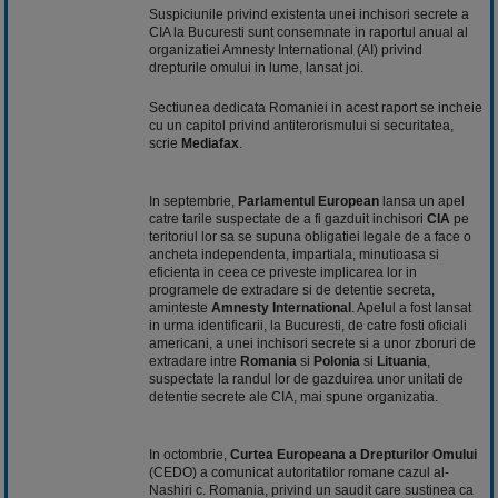
Suspiciunile privind existenta unei inchisori secrete a
CIA la Bucuresti sunt consemnate in raportul anual al
organizatiei Amnesty International (AI) privind
drepturile omului in lume, lansat joi.
Sectiunea dedicata Romaniei in acest raport se incheie
cu un capitol privind antiterorismului si securitatea,
scrie
Mediafax
.
In septembrie,
Parlamentul European
lansa un apel
catre tarile suspectate de a fi gazduit inchisori
CIA
pe
teritoriul lor sa se supuna obligatiei legale de a face o
ancheta independenta, impartiala, minutioasa si
eficienta in ceea ce priveste implicarea lor in
programele de extradare si de detentie secreta,
aminteste
Amnesty International
. Apelul a fost lansat
in urma identificarii, la Bucuresti, de catre fosti oficiali
americani, a unei inchisori secrete si a unor zboruri de
extradare intre
Romania
si
Polonia
si
Lituania
,
suspectate la randul lor de gazduirea unor unitati de
detentie secrete ale CIA, mai spune organizatia.
In octombrie,
Curtea Europeana a Drepturilor Omului
(CEDO) a comunicat autoritatilor romane cazul al-
Nashiri c. Romania, privind un saudit care sustinea ca