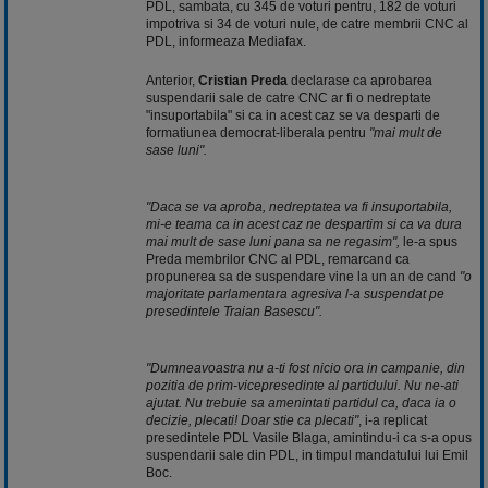
PDL, sambata, cu 345 de voturi pentru, 182 de voturi
impotriva si 34 de voturi nule, de catre membrii CNC al
PDL, informeaza Mediafax.
Anterior,
Cristian Preda
declarase ca aprobarea
suspendarii sale de catre CNC ar fi o nedreptate
"insuportabila" si ca in acest caz se va desparti de
formatiunea democrat-liberala pentru
"mai mult de
sase luni".
"Daca se va aproba, nedreptatea va fi insuportabila,
mi-e teama ca in acest caz ne despartim si ca va dura
mai mult de sase luni pana sa ne regasim",
le-a spus
Preda membrilor CNC al PDL, remarcand ca
propunerea sa de suspendare vine la un an de cand
"o
majoritate parlamentara agresiva l-a suspendat pe
presedintele Traian Basescu".
"Dumneavoastra nu a-ti fost nicio ora in campanie, din
pozitia de prim-vicepresedinte al partidului. Nu ne-ati
ajutat. Nu trebuie sa amenintati partidul ca, daca ia o
decizie, plecati! Doar stie ca plecati"
, i-a replicat
presedintele PDL Vasile Blaga, amintindu-i ca s-a opus
suspendarii sale din PDL, in timpul mandatului lui Emil
Boc.