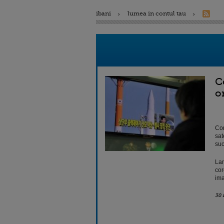
ibani
lumea in contul tau
C
o
Cor
sat
suc
Lan
cor
ima
30 