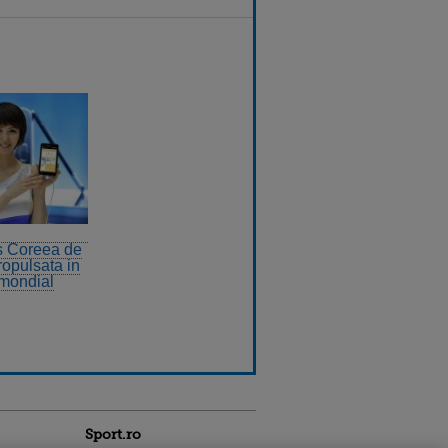
s Coreea de
ropulsata in
 mondial
Sport.ro