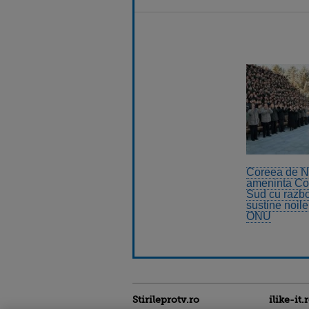
Coreea de N
ameninta Co
Sud cu razbo
sustine noile
ONU
Stirileprotv.ro
ilike-it.