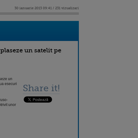
30 ianuarie 2013 09:41 / 231 vizualizari
plaseze un satelit pe
aseze un
oua esecuri
Share it!
ruso-
rivit unor