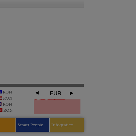
EUR
RON
RON
RON
RON
e
Smart People
Infografice