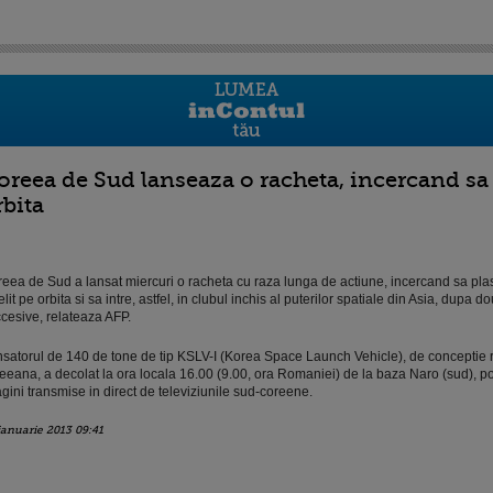
oreea de Sud lanseaza o racheta, incercand sa 
rbita
eea de Sud a lansat miercuri o racheta cu raza lunga de actiune, incercand sa pl
elit pe orbita si sa intre, astfel, in clubul inchis al puterilor spatiale din Asia, dupa d
cesive, relateaza AFP.
satorul de 140 de tone de tip KSLV-I (Korea Space Launch Vehicle), de conceptie 
eeana, a decolat la ora locala 16.00 (9.00, ora Romaniei) de la baza Naro (sud), pot
gini transmise in direct de televiziunile sud-coreene.
ianuarie 2013 09:41