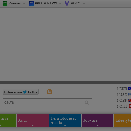
Vremea
PROTV NEWS
VOYO
1 EUR
1 USD
1 GBP
1 CHF
i si
Tehnologie si
Auto
Job-uri
Lifestyl
i
media