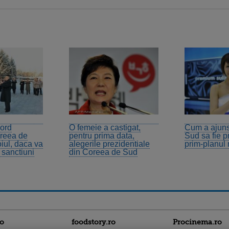
ord
O femeie a castigat,
Cum a ajun
reea de
pentru prima data,
Sud sa fie p
iul, daca va
alegerile prezidentiale
prim-planul
 sanctiuni
din Coreea de Sud
ro
foodstory.ro
Procinema.ro