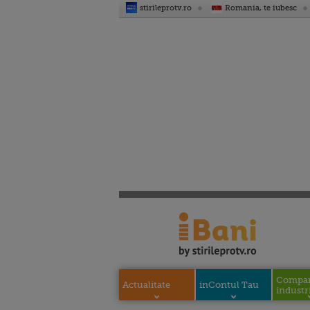
stirileprotv.ro
Romania, te iubesc
Compani
Actualitate
inContul Tau
industri