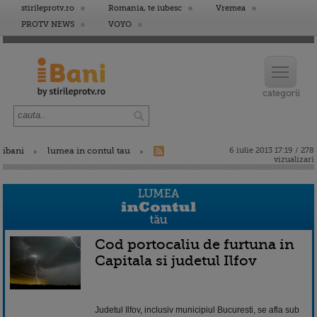
stirileprotv.ro
Romania, te iubesc
Vremea
PROTV NEWS
VOYO
ibani
lumea in contul tau
6 iulie 2013 17:19 / 278
vizualizari
Cod portocaliu de furtuna in
Capitala si judetul Ilfov
Judetul Ilfov, inclusiv municipiul Bucuresti, se afla sub