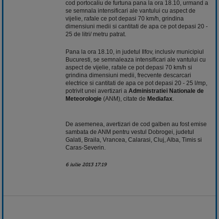
cod portocaliu de furtuna pana la ora 18.10, urmand a
se semnala intensificari ale vantului cu aspect de
vijelie, rafale ce pot depasi 70 km/h, grindina
dimensiuni medii si cantitati de apa ce pot depasi 20 -
25 de litri/ metru patrat.
Pana la ora 18.10, in judetul Ilfov, inclusiv municipiul
Bucuresti, se semnaleaza intensificari ale vantului cu
aspect de vijelie, rafale ce pot depasi 70 km/h si
grindina dimensiuni medii, frecvente descarcari
electrice si cantitati de apa ce pot depasi 20 - 25 l/mp,
potrivit unei avertizari a
Administratiei Nationale de
Meteorologie
(ANM), citate de
Mediafax
.
De asemenea, avertizari de cod galben au fost emise
sambata de ANM pentru vestul Dobrogei, judetul
Galati, Braila, Vrancea, Calarasi, Cluj, Alba, Timis si
Caras-Severin.
6 iulie 2013 17:19