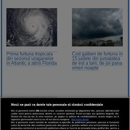
Prima furtuna tropicala
Cod galben de furtuna in
din sezonul uraganelor
15 judete din jumatatea
in Atlantic a atins Florida
de est a tarii, de joi pana
vineri noapte
Nouă ne pasă ca datele tale personale să rămână confidențiale
Noi și partenerii noștri
201
stocăm și/sau accesăm informații pe dispozitivul dvs., precum identificatorii
cookie unici pentru prelucrarea datelor cu caracter personal. Puteți accepta sau gestiona alegerile dvs.
făcând clic mai jos sau în orice moment, pe pagina cu politica de confidențialitate. Aceste alegeri vor fi
raportate partenerilor noștri și nu vă vor afecta navigarea.
Mai multe detalii
Noi si partenerii nostri (retelele de socializare si agentiile de publicitate partenere, precum si furnizorii
nostri de servicii de date analitice) prelucram date pentru a permite website-ului sa functioneze, pentru a
personaliza continutul si anunturile publicitare afisate in functie de interesele si/sau profilul dvs., pentru a