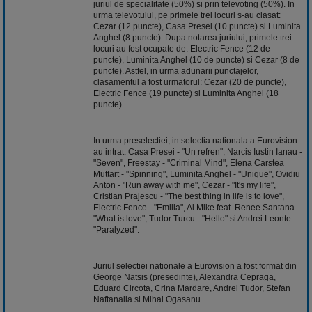
juriul de specialitate (50%) si prin televoting (50%). In
urma televotului, pe primele trei locuri s-au clasat:
Cezar (12 puncte), Casa Presei (10 puncte) si Luminita
Anghel (8 puncte). Dupa notarea juriului, primele trei
locuri au fost ocupate de: Electric Fence (12 de
puncte), Luminita Anghel (10 de puncte) si Cezar (8 de
puncte). Astfel, in urma adunarii punctajelor,
clasamentul a fost urmatorul: Cezar (20 de puncte),
Electric Fence (19 puncte) si Luminita Anghel (18
puncte).
In urma preselectiei, in selectia nationala a Eurovision
au intrat: Casa Presei - "Un refren", Narcis Iustin Ianau -
"Seven", Freestay - "Criminal Mind", Elena Carstea
Muttart - "Spinning", Luminita Anghel - "Unique", Ovidiu
Anton - "Run away with me", Cezar - "It's my life",
Cristian Prajescu - "The best thing in life is to love",
Electric Fence - "Emilia", Al Mike feat. Renee Santana -
"What is love", Tudor Turcu - "Hello" si Andrei Leonte -
"Paralyzed".
Juriul selectiei nationale a Eurovision a fost format din
George Natsis (presedinte), Alexandra Cepraga,
Eduard Circota, Crina Mardare, Andrei Tudor, Stefan
Naftanaila si Mihai Ogasanu.