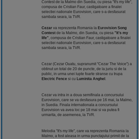
Contest de la Malmo din Suedia, cu piesa "It's my life",
compusa de Cristian Faur, castigatoare a finalei
selectiei nationale Eurovision, care s-a desfasurat
sambata seara, la TVR.
Cezar
va reprezenta Romania la
Eurovision
Song
Contest
de la Malmo, din Suedia, cu piesa
"It's my
life"
, compusa de Cristian Faur, castigatoare a finalei
selectiei nationale Eurovision, care s-a desfasurat
sambata seara, la TVR.
Cezar (Cezar Ouatu, supranumit "Cezar The Voice") a
obtinut un total de 20 de puncte, de la juriu si de la
public, in urma unei lupte foarte stranse cu trupa
Electric Fence
si cu
Luminita Anghel
.
Cezar va intra in a doua semifinala a concursului
Eurovision, care se va desfasura pe 16 mai, la Malmo,
in Suedia. Finala internationala a concursului
Eurovision va avea loc pe 18 mai si va putea fi
urmarita, de asemenea, la TVR.
Melodia "It's my life", care va reprezenta Romania la
Malmo, a fost aleasa in urma punctajului primit de la