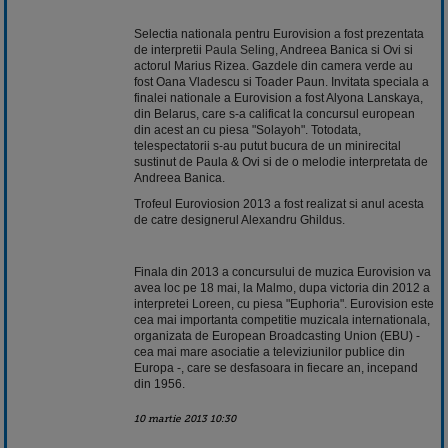
Selectia nationala pentru Eurovision a fost prezentata
de interpretii
Paula Seling
, Andreea Banica si Ovi si
actorul Marius Rizea. Gazdele din camera verde au
fost Oana Vladescu si Toader Paun. Invitata speciala a
finalei nationale a Eurovision a fost Alyona Lanskaya,
din Belarus, care s-a calificat la concursul european
din acest an cu piesa "Solayoh". Totodata,
telespectatorii s-au putut bucura de un minirecital
sustinut de Paula & Ovi si de o melodie interpretata de
Andreea Banica.
Trofeul Euroviosion 2013 a fost realizat si anul acesta
de catre designerul Alexandru Ghildus.
Finala din 2013 a concursului de muzica Eurovision va
avea loc pe 18 mai, la Malmo, dupa victoria din 2012 a
interpretei Loreen, cu piesa "Euphoria". Eurovision este
cea mai importanta competitie muzicala internationala,
organizata de European Broadcasting Union (EBU) -
cea mai mare asociatie a televiziunilor publice din
Europa -, care se desfasoara in fiecare an, incepand
din 1956.
10 martie 2013 10:30