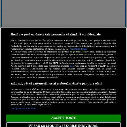
Nouă ne pasă ca datele tale personale să rămână confidențiale
Noi și partenerii noștri
201
stocăm și/sau accesăm informații pe dispozitivul dvs., precum identificatorii
cookie unici pentru prelucrarea datelor cu caracter personal. Puteți accepta sau gestiona alegerile dvs.
făcând clic mai jos sau în orice moment, pe pagina cu politica de confidențialitate. Aceste alegeri vor fi
raportate partenerilor noștri și nu vă vor afecta navigarea.
Mai multe detalii
Noi si partenerii nostri (retelele de socializare si agentiile de publicitate partenere, precum si furnizorii
nostri de servicii de date analitice) prelucram date pentru a permite website-ului sa functioneze, pentru a
personaliza continutul si anunturile publicitare afisate in functie de interesele si/sau profilul dvs., pentru a
va oferi functionalitati aferente retelelor de socializare si pentru a analiza traficul pe website. Beneficiati
de drepturile prevazute de art. 15-22 din GDPR in legatura cu prelucrarea datelor cu caracter personal.
Aceste drepturi pot fi exercitate prin modalitatea indicata
aici
. Prin click pe “ACCEPT TOATE”, acceptati
folosirea tuturor Tehnologiilor de tip Cookie, care implica inclusiv acceptul dvs. cu privire la
stocarea/accesarea informatiilor de catre Vendor-ii cu care colaboram. Prin click pe “VREAU SA MODIFIC
Cantecul care va
Paula Seling, Andreea
SETARILE INDIVIDUAL” puteti schimba preferintele in mod individual, mai putin cele legate de cookie
strict necesare pentru functionarea website-ului.
reprezenta Germania la
Banica, Ovi si Marius
Atât noi, cât și partenerii noștri prelucrăm datele pentru a oferi:
Eurovision, in mijlocul
Rizea, gazdele showului
unui scandal de plagiat
Eurovision Romania
Dezvoltarea și îmbunătățirea serviciilor. Măsurarea performanței reclamelor. Stocarea și/sau accesarea
informațiilor de pe un dispozitiv. Utilizarea profilurilor pentru selectarea conținutului personalizat. Crearea
2013
profilurilor de conținut personalizat. Utilizarea profilurilor pentru selectarea publicității personalizate.
Crearea profilurilor pentru publicitate personalizată. Măsurarea performanței conținutului. Înțelegerea
publicului prin statistici sau combinații de date din surse diferite. Utilizarea de date limitate pentru a
selecta publicitatea. Utilizarea datelor limitate pentru a selecta conținutul. Date precise de geolocație și
identificarea prin scanarea dispozitivului.
Listă parteneri (furnizori)
ACCEPT TOATE
Copyright © 2026 PRO TV S.R.L |
Politica de Cookie
|
VREAU SA MODIFIC SETARILE INDIVIDUAL