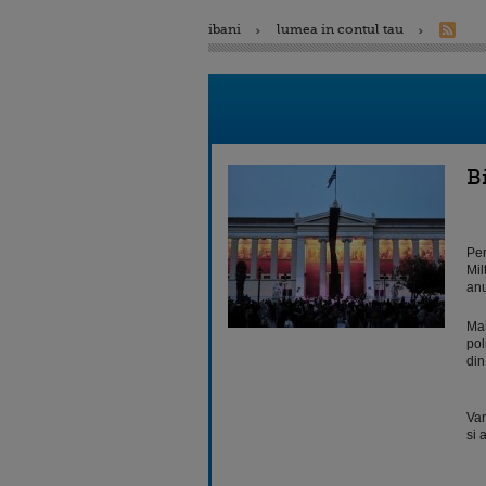
ibani
lumea in contul tau
B
Per
Mil
anu
Mai
pol
din
Var
si 