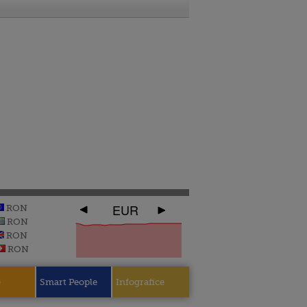
EUR
RON
RON
RON
RON
e
Smart People
Infografice