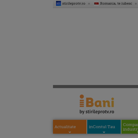
stirileprotv.ro
Romania, te iubesc
Compani
Actualitate
inContul Tau
industri