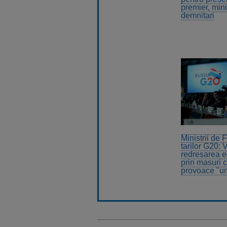
premier, minis
demnitari
Ministrii de 
tarilor G20: 
redresarea 
prin masuri 
provoace "u