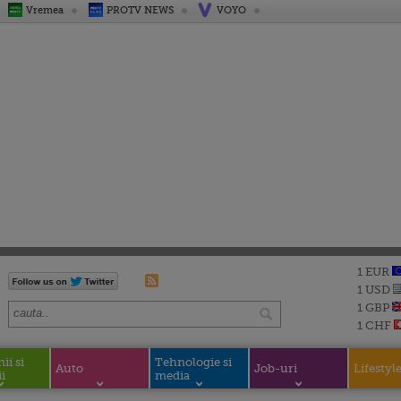
Vremea
PROTV NEWS
VOYO
1 EUR
1 USD
1 GBP
1 CHF
i si
Tehnologie si
Auto
Job-uri
Lifestyl
i
media