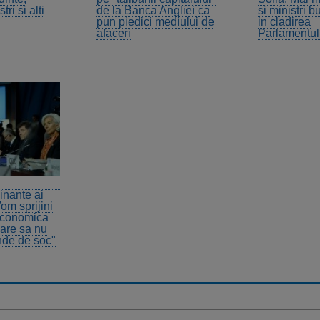
tri si alti
de la Banca Angliei ca
si ministri b
pun piedici mediului de
in cladirea
afaceri
Parlamentul
Finante ai
Vom sprijini
economica
care sa nu
nde de soc"