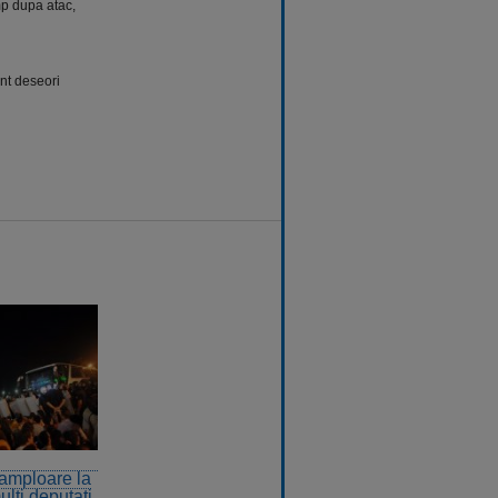
imp dupa atac,
unt deseori
 amploare la
ulti deputati