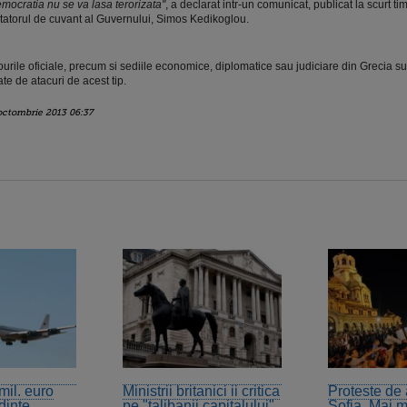
mocratia nu se va lasa terorizata"
, a declarat intr-un comunicat, publicat la scurt t
tatorul de cuvant al Guvernului, Simos Kedikoglou.
ourile oficiale, precum si sediile economice, diplomatice sau judiciare din Grecia s
ate de atacuri de acest tip.
octombrie 2013 06:37
mil. euro
Ministrii britanici ii critica
Proteste de
dinte,
pe "talibanii capitalului"
Sofia. Mai m