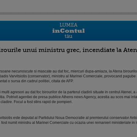
irourile unui ministru grec, incendiate la Ate
soane necunoscute si mascate au dat foc, miercuri dupa-amiaza, la Atena birourilo
tiadis Varvitsiotis (conservator), ministru al Marinei Comerciale, provocand pagube 
ntat o sursa din cadrul politiei, citata de AFP.
 multi agresori au dat foc birourilor de la parterul cladirii situate in centrul Atenei, a
itia. Potrivit agentiei de presa publice Athens
news
Agency, acestia au scos mai inta
 cladire. Focul a fost stins rapid de pompieri.
vitsiotis este deputat al Partidului Noua Democratie al premierului conservator An
a fost numit ministru al Marinei Comerciale cu ocazia unei remanieri ministeriale in i