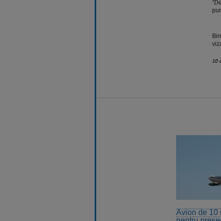
"De
pur
Bir
viz
10 
Avion de 10 
pentru prese