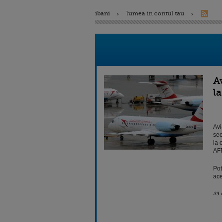
ibani
lumea in contul tau
A
l
Avi
sec
la 
AFP
Pot
ace
23 