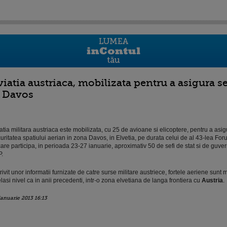
viatia austriaca, mobilizata pentru a asigura 
a Davos
atia militara austriaca este mobilizata, cu 25 de avioane si elicoptere, pentru a asig
uritatea spatiului aerian in zona Davos, in Elvetia, pe durata celui de al 43-lea F
care participa, in perioada 23-27 ianuarie, aproximativ 50 de sefi de stat si de guver
.
rivit unor informatii furnizate de catre surse militare austriece, fortele aeriene sunt m
lasi nivel ca in anii precedenti, intr-o zona elvetiana de langa frontiera cu
Austria
.
ianuarie 2013 16:13