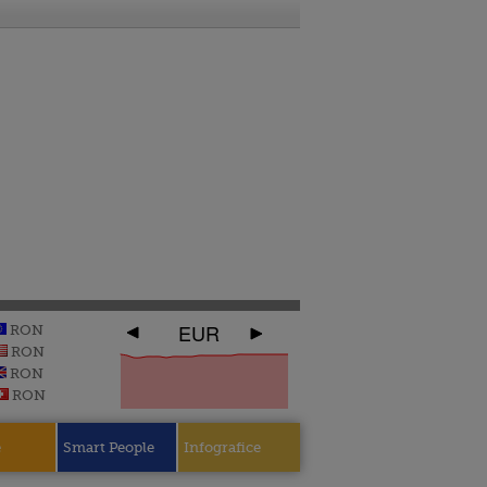
EUR
RON
RON
RON
RON
e
Smart People
Infografice