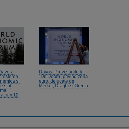
Davos”,
Davos: Previziunile lui
 cresterea
"Dr. Doom" privind zona
nemica si
euro, dejucate de
e stat.
Merkel, Draghi si Grecia
 mai
a acum 12