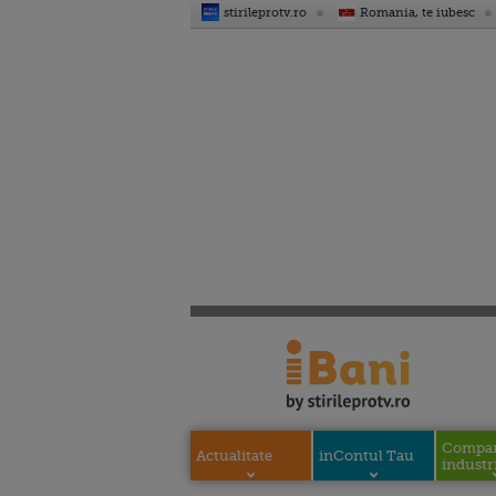
stirileprotv.ro
Romania, te iubesc
Compani
Actualitate
inContul Tau
industri