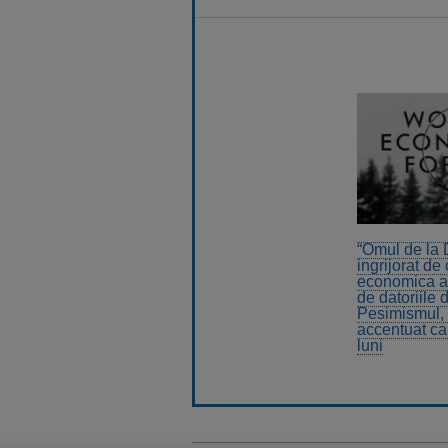
“Omul de la 
ingrijorat de
economica a
de datoriile d
Pesimismul,
accentuat c
luni