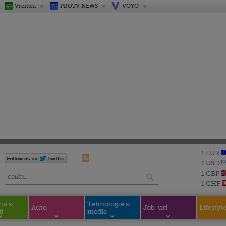
Vremea
PROTV NEWS
VOYO
1 EUR
1 USD
1 GBP
1 CHF
i si
Tehnologie si
Auto
Job-uri
Lifestyl
i
media