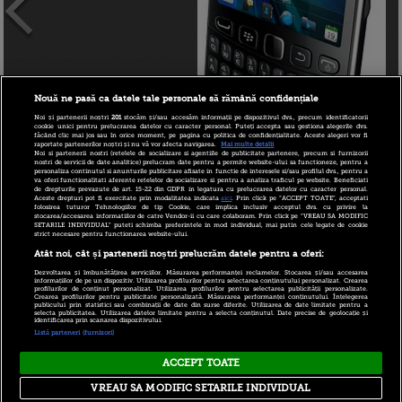
Nouă ne pasă ca datele tale personale să rămână confidențiale
Noi și partenerii noștri
201
stocăm și/sau accesăm informații pe dispozitivul dvs., precum identificatorii
cookie unici pentru prelucrarea datelor cu caracter personal. Puteți accepta sau gestiona alegerile dvs.
făcând clic mai jos sau în orice moment, pe pagina cu politica de confidențialitate. Aceste alegeri vor fi
raportate partenerilor noștri și nu vă vor afecta navigarea.
Mai multe detalii
Noi si partenerii nostri (retelele de socializare si agentiile de publicitate partenere, precum si furnizorii
nostri de servicii de date analitice) prelucram date pentru a permite website-ului sa functioneze, pentru a
personaliza continutul si anunturile publicitare afisate in functie de interesele si/sau profilul dvs., pentru a
va oferi functionalitati aferente retelelor de socializare si pentru a analiza traficul pe website. Beneficiati
de drepturile prevazute de art. 15-22 din GDPR in legatura cu prelucrarea datelor cu caracter personal.
Aceste drepturi pot fi exercitate prin modalitatea indicata
aici
. Prin click pe “ACCEPT TOATE”, acceptati
folosirea tuturor Tehnologiilor de tip Cookie, care implica inclusiv acceptul dvs. cu privire la
stocarea/accesarea informatiilor de catre Vendor-ii cu care colaboram. Prin click pe “VREAU SA MODIFIC
SETARILE INDIVIDUAL” puteti schimba preferintele in mod individual, mai putin cele legate de cookie
strict necesare pentru functionarea website-ului.
Atât noi, cât și partenerii noștri prelucrăm datele pentru a oferi:
Dezvoltarea și îmbunătățirea serviciilor. Măsurarea performanței reclamelor. Stocarea și/sau accesarea
informațiilor de pe un dispozitiv. Utilizarea profilurilor pentru selectarea conținutului personalizat. Crearea
profilurilor de conținut personalizat. Utilizarea profilurilor pentru selectarea publicității personalizate.
Crearea profilurilor pentru publicitate personalizată. Măsurarea performanței conținutului. Înțelegerea
publicului prin statistici sau combinații de date din surse diferite. Utilizarea de date limitate pentru a
selecta publicitatea. Utilizarea datelor limitate pentru a selecta conținutul. Date precise de geolocație și
identificarea prin scanarea dispozitivului.
autor:
iBani
, 19 noiembrie 2012 15:17
Listă parteneri (furnizori)
ACCEPT TOATE
Copyright © 2026 PRO TV S.R.L |
Politica de Cookie
|
VREAU SA MODIFIC SETARILE INDIVIDUAL
Politica Confidentialitate
|
RSS