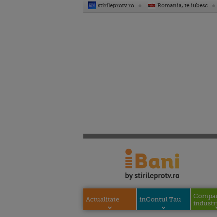
stirileprotv.ro
Romania, te iubesc
Compani
Actualitate
inContul Tau
industri