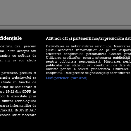
ro
foodstory.ro
Procinema.ro
fidențiale
Atât noi, cât și partenerii noștri prelucrăm dat
ozitivul dvs., precum
Dezvoltarea și îmbunătățirea serviciilor. Măsurarea
și/sau accesarea informațiilor de pe un dispoziti
al. Puteți accepta sau
selectarea conținutului personalizat. Crearea prof
pagina cu politica de
Utilizarea profilurilor pentru selectarea publicității
i și nu vă vor afecta
pentru publicitate personalizată. Măsurarea perfo
publicului prin statistici sau combinații de date di
limitate pentru a selecta publicitatea. Utilizarea
conținutul. Date precise de geolocație și identificarea
te partenere, precum si
(P) Descoperă Lumea
Emoții intense pe
ermite website-ului sa
Listă parteneri (furnizori)
Evenimentelor din România
Sebastian Stan! Iub
 afisate in functie de
cu Transilvania Events!
Annabelle, l-a făcu
elelor de socializare si
(P) Raku, gaming intens și o
 art. 15-22 din GDPR in
Din 14 septembrie
pauză binemeritată cu...
Popescu revine în 
pot fi exercitate prin
pizza Guseppe
principal la Pro T
a tuturor Tehnologiilor
(P) Poți folosi bonurile de
esarea informatiilor de
La 88 de ani și du
masă pentru a comanda
SETARILE INDIVIDUAL”
carieră fabuloasă î
mâncare acasă? Lista
cookie strict necesare
Anthony Hopkins 
aplicațiilor care le acceptă
lansează oficial î