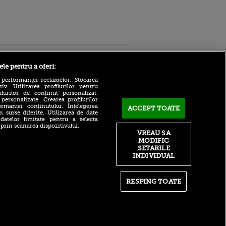
Sport.ro
ele pentru a oferi:
 performanței reclamelor. Stocarea
v. Utilizarea profilurilor pentru
ilurilor de conținut personalizat.
 personalizate. Crearea profilurilor
rmanței conținutului. Înțelegerea
ACCEPT TOATE
n surse diferite. Utilizarea de date
 datelor limitate pentru a selecta
 prin scanarea dispozitivului.
După 15 ani la Fiorentina,
ntru
VREAU SA
fratele lui Matteo Duțu de la
ita lui,
MODIFIC
Dinamo a semnat și el în
t tată!
SETARILE
România!
INDIVIDUAL
, Adela
Concluzia lui Antonio Folha
rol
după CFR Cluj - Tromso 0-
V
5: „S-a văzut pe parcursul
RESPING TOATE
întregului meci”
pă o
n film, Sir
Ajax Amsterdam -
se
Shelbourne 3-1 în
n muzică
Conference League a fost
LIVE pe VOYO SPORT 1!