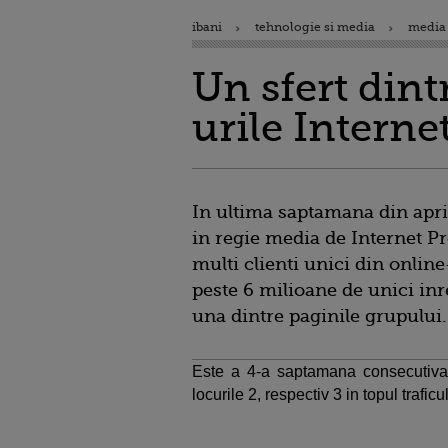
ibani
tehnologie si media
media 
Un sfert dint
urile Intern
In ultima saptamana din april
in regie media de Internet P
multi clienti unici din onlin
peste 6 milioane de unici inre
una dintre paginile grupului.
Este a 4-a saptamana consecutiva 
locurile 2, respectiv 3 in topul traficu