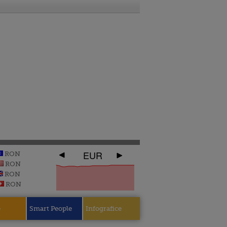
EUR
RON
RON
RON
RON
e
Smart People
Infografice