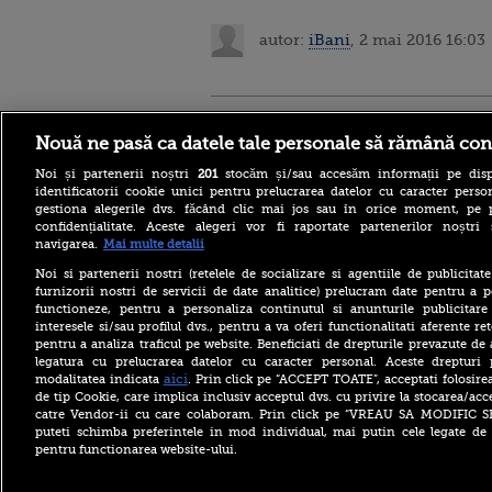
autor:
iBani
, 2 mai 2016 16:03
Stirileprotv.ro
ilike-it.
Nouă ne pasă ca datele tale personale să rămână con
Noi și partenerii noștri
201
stocăm și/sau accesăm informații pe disp
identificatorii cookie unici pentru prelucrarea datelor cu caracter person
gestiona alegerile dvs. făcând clic mai jos sau în orice moment, pe 
confidențialitate. Aceste alegeri vor fi raportate partenerilor noștr
navigarea.
Mai multe detalii
Reacția MAE după ce o
româncă a fost arestată în
Noi si partenerii nostri (retelele de socializare si agentiile de publicita
Germania pentru spionaj în
furnizorii nostri de servicii de date analitice) prelucram date pentru a p
favoarea Rusiei
functioneze, pentru a personaliza continutul si anunturile publicitare
interesele si/sau profilul dvs., pentru a va oferi functionalitati aferente ret
Alerta West Nile: două
pentru a analiza traficul pe website. Beneficiati de drepturile prevazute de
persoane au murit, iar
legatura cu prelucrarea datelor cu caracter personal. Aceste drepturi 
numărul cazurilor a ajuns la
10. Măsurile de protecție
aici
modalitatea indicata
. Prin click pe “ACCEPT TOATE”, acceptati folosire
împotriva țânțarilor
de tip Cookie, care implica inclusiv acceptul dvs. cu privire la stocarea/acc
catre Vendor-ii cu care colaboram. Prin click pe “VREAU SA MODIFIC 
Ce le-a spus Donald Trump
puteti schimba preferintele in mod individual, mai putin cele legate de 
donatorilor despre
pentru functionarea website-ului.
succesorul său pentru
alegerile din 2028. Pe cine a
ales între Rubio și Vance