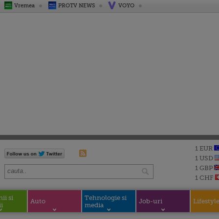
Vremea
PROTV NEWS
VOYO
1 EUR
1 USD
1 GBP
1 CHF
i si
Tehnologie si
Auto
Job-uri
Lifestyl
i
media