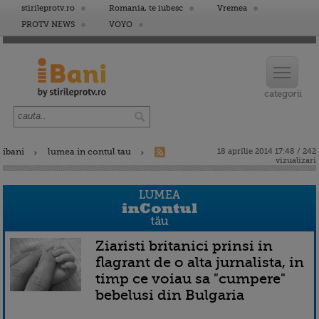
stirileprotv.ro
Romania, te iubesc
Vremea
PROTV NEWS
VOYO
ibani
lumea in contul tau
18 aprilie 2014 17:48 / 242
vizualizari
Ziaristi britanici prinsi in
flagrant de o alta jurnalista, in
timp ce voiau sa "cumpere"
bebelusi din Bulgaria