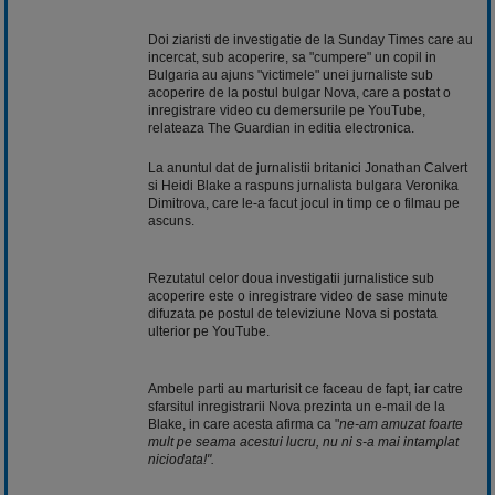
Doi ziaristi de investigatie de la Sunday Times care au
incercat, sub acoperire, sa "cumpere" un copil in
Bulgaria au ajuns "victimele" unei jurnaliste sub
acoperire de la postul bulgar Nova, care a postat o
inregistrare video cu demersurile pe YouTube,
relateaza The Guardian in editia electronica.
La anuntul dat de jurnalistii britanici Jonathan Calvert
si Heidi Blake a raspuns jurnalista bulgara Veronika
Dimitrova, care le-a facut jocul in timp ce o filmau pe
ascuns.
Rezutatul celor doua investigatii jurnalistice sub
acoperire este o inregistrare video de sase minute
difuzata pe postul de televiziune Nova si postata
ulterior pe YouTube.
Ambele parti au marturisit ce faceau de fapt, iar catre
sfarsitul inregistrarii Nova prezinta un e-mail de la
Blake, in care acesta afirma ca "
ne-am amuzat foarte
mult pe seama acestui lucru, nu ni s-a mai intamplat
niciodata!".