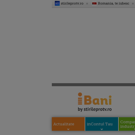
stirileprotv.ro
Romania, te iubesc
Compani
Actualitate
inContul Tau
industri