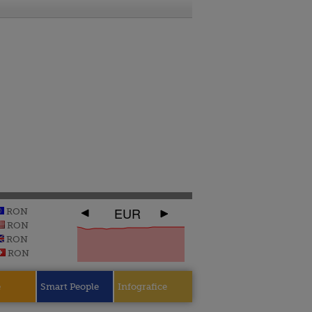
EUR
RON
RON
RON
RON
e
Smart People
Infografice