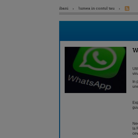
ibani
lumea in contul tau
W
Uti
vin
In 
une
Exp
guv
Nee
la 
cev