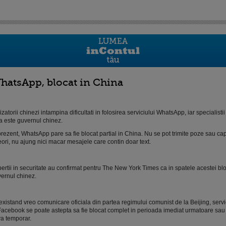
hatsApp, blocat in China
lizatorii chinezi intampina dificultati in folosirea serviciului WhatsApp, iar specialisti
a este guvernul chinez.
prezent, WhatsApp pare sa fie blocat partial in China. Nu se pot trimite poze sau capt
ori, nu ajung nici macar mesajele care contin doar text.
ertii in securitate au confirmat pentru The New York Times ca in spatele acestei blo
ernul chinez.
xistand vreo comunicare oficiala din partea regimului comunist de la Beijing, servi
Facebook se poate astepta sa fie blocat complet in perioada imediat urmatoare sau 
a temporar.