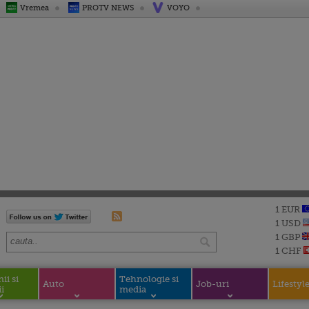
Vremea
PROTV NEWS
VOYO
1 EUR
1 USD
1 GBP
1 CHF
i si
Tehnologie si
Auto
Job-uri
Lifestyl
i
media