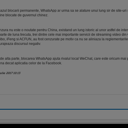
cazul blocarii permanente, WhatsApp ar urma sa se alature unui lung sir de site-uri s
ine blocate de guvernul chinez.
zura nu este o noutate pentru China, existand un lung istoric al unor astfel de inter
arte de luna trecuta, trei dintre cele mai importante servicii de streaming video din
bo, iFeng si ACFUN, au fost cenzurate pe motiv ca nu se aliniaza la reglementarile
urajeaza discursul negativ.
de alta parte, blocarea WhatsApp ajuta rivalul local WeChat, care este oricum mai 
na decat aplicatia celor de la Facebook.
iulie 2017 10:13
ro
foodstory.ro
Procinema.ro