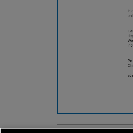
In 
onl
Cen
dep
Wei
inc
Pe 
Chi
19 
Stirileprotv.ro
ilike-it.