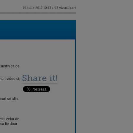
19 iulie 2017 10:13 / 93 vizualizari
i sustin ca de
Share it!
uri video si,
cari se afla
ciul celor de
sa fie doar