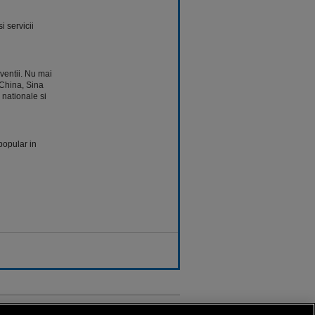
i servicii
ventii. Nu mai
 China, Sina
 nationale si
popular in
Sport.ro