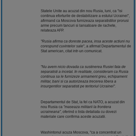
Statele Unite au acuzat din nou Rusia, luni, ca "isi
continua eforturile de destabilizare a estului Ucrainei",
afirmand ca Moscova furnizeaza separatistilor prorusi
arme precum tancuri si lansatoare de rachete,
relateaza AFP.
"Rusia afirma ca doreste pacea, insa aceste actiuni nu
corespund cuvintelor sale
", a afirmat Departamentul de
Stat american, citat intr-un comunicat.
"Nu avem nicio dovada ca sustinerea Rusiei fata de
separatisti a incetat. In realitate, consideram ca Rusia
continua sa le furnizeze armament greu, echipament
militar, bani si ca autorizeaza trecerea libera a
insurgentilor separatisti pe teritoriul Ucrainei".
Departamentul de Stat, la fel ca NATO, a acuzat din
nou Rusia ca
"maseaza militarii la frontiera
ucraineana"
, oferind o lista detaliata cu dovezi
materiale care confirma aceste acuzatii.
Washintonul acuza Moscova, "ca a concentrat un