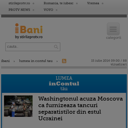
stirileprotv.ro
Romania, te iubesc
Vremea
PROTV NEWS
VOYO
ibani
lumea in contul tau
15 iulie 2014 09:00 / 88
vizualizari
Washingtonul acuza Moscova
ca furnizeaza tancuri
separatistilor din estul
Ucrainei