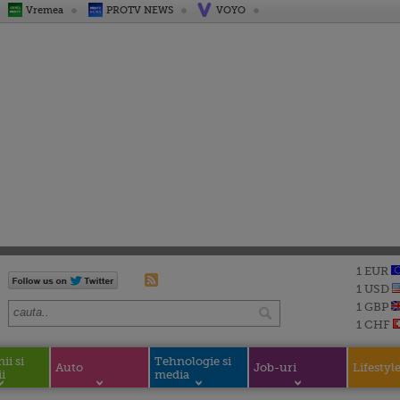
Vremea
PROTV NEWS
VOYO
1 EUR
1 USD
1 GBP
1 CHF
i si
Tehnologie si
Auto
Job-uri
Lifestyl
i
media