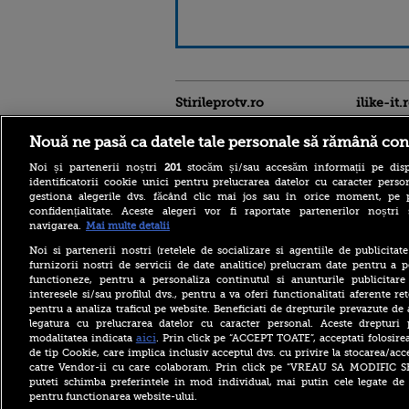
Stirileprotv.ro
ilike-it.
Nouă ne pasă ca datele tale personale să rămână con
Noi și partenerii noștri
201
stocăm și/sau accesăm informații pe disp
identificatorii cookie unici pentru prelucrarea datelor cu caracter person
gestiona alegerile dvs. făcând clic mai jos sau în orice moment, pe 
confidențialitate. Aceste alegeri vor fi raportate partenerilor noștr
navigarea.
Mai multe detalii
Noi si partenerii nostri (retelele de socializare si agentiile de publicita
Care este mâncarea
furnizorii nostri de servicii de date analitice) prelucram date pentru a p
preferată a lui Florin
functioneze, pentru a personaliza continutul si anunturile publicitare
Dumitrescu. Juratul
interesele si/sau profilul dvs., pentru a va oferi functionalitati aferente ret
MastrerChef a vorbit despre
pentru a analiza traficul pe website. Beneficiati de drepturile prevazute de
începuturile în bucătărie
legatura cu prelucrarea datelor cu caracter personal. Aceste drepturi 
Horoscop 9 august 2026, cu
aici
modalitatea indicata
. Prin click pe “ACCEPT TOATE”, acceptati folosire
Neti Sandu. Încep să vină
de tip Cookie, care implica inclusiv acceptul dvs. cu privire la stocarea/acc
bani în cont
catre Vendor-ii cu care colaboram. Prin click pe “VREAU SA MODIFIC 
puteti schimba preferintele in mod individual, mai putin cele legate de 
Elon Musk a refuzat accesul
pentru functionarea website-ului.
Ucrainei la Starlink pentru