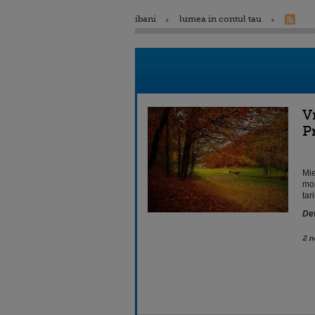
ibani
lumea in contul tau
V
P
Mie
mom
tar
Det
2 n