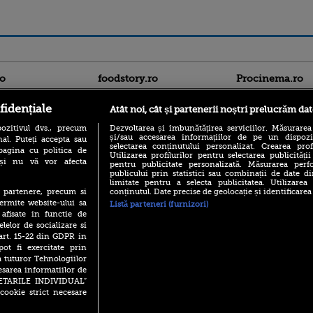
ro
foodstory.ro
Procinema.ro
fidențiale
Atât noi, cât și partenerii noștri prelucrăm dat
ozitivul dvs., precum
Dezvoltarea și îmbunătățirea serviciilor. Măsurarea
și/sau accesarea informațiilor de pe un dispoziti
al. Puteți accepta sau
selectarea conținutului personalizat. Crearea prof
pagina cu politica de
Utilizarea profilurilor pentru selectarea publicității
i și nu vă vor afecta
pentru publicitate personalizată. Măsurarea perfo
publicului prin statistici sau combinații de date di
(P) Descoperă Lumea
limitate pentru a selecta publicitatea. Utilizarea
Nikolaj Coster-Wa
Evenimentelor din România
conținutul. Date precise de geolocație și identificarea
te partenere, precum si
Urzeala Tronurilor
cu Transilvania Events!
ermite website-ului sa
Annabelle Wallis,
Listă parteneri (furnizori)
lui Sebastian Stan,
 afisate in functie de
(P) Raku, gaming intens și o
prinși într-o curs
elelor de socializare si
pauză binemeritată cu...
pizza Guseppe
 art. 15-22 din GDPR in
Emoții intense pe
pot fi exercitate prin
Sebastian Stan! Iub
(P) Poți folosi bonurile de
a tuturor Tehnologiilor
Annabelle, l-a făcu
masă pentru a comanda
esarea informatiilor de
mâncare acasă? Lista
Din 14 septembrie
SETARILE INDIVIDUAL”
aplicațiilor care le acceptă
Popescu revine în 
cookie strict necesare
principal la Pro T