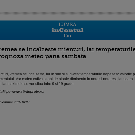
remea se incalzeste miercuri, iar temperaturil
rognoza meteo pana sambata
rcuri, vremea se incalzeste, iar in sud si sud-vest temperaturile depasesc valorile po
entului. Vor cadea cativa stropi de ploaie dimineata in nord si nord-est, iar seara 
ii, iar maximele se vor situa intre 9 si 19 grade.
alii pe www.stirileprotv.ro.
oiembrie 2016 10:02