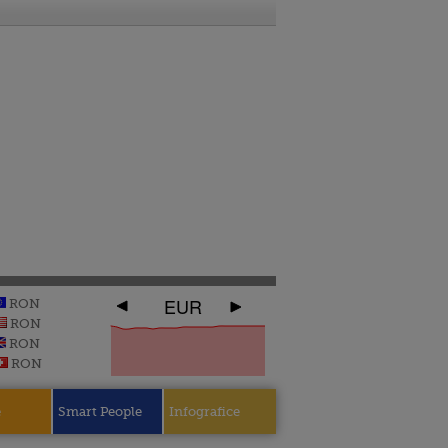
EUR
RON
RON
RON
RON
e
Smart People
Infografice