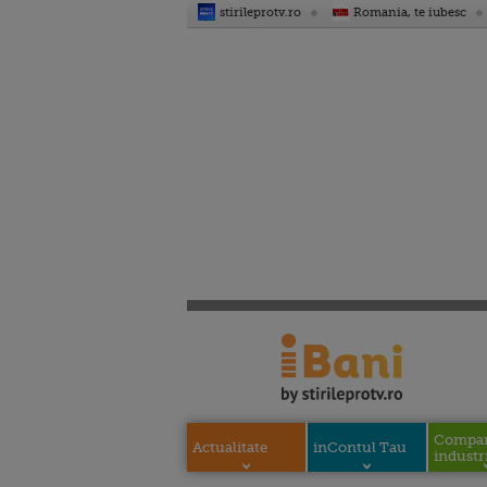
stirileprotv.ro
Romania, te iubesc
Compani
Actualitate
inContul Tau
industri