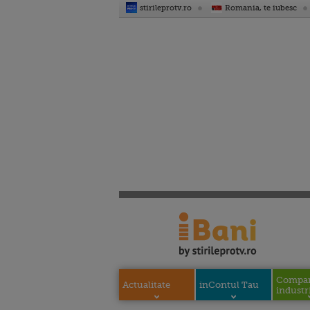
stirileprotv.ro
Romania, te iubesc
Compani
Actualitate
inContul Tau
industri