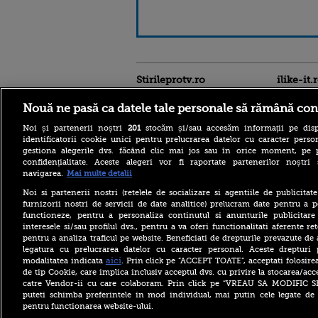
Stirileprotv.ro
ilike-it.
Nouă ne pasă ca datele tale personale să rămână con
Noi și partenerii noștri
201
stocăm și/sau accesăm informații pe disp
identificatorii cookie unici pentru prelucrarea datelor cu caracter person
gestiona alegerile dvs. făcând clic mai jos sau în orice moment, pe 
confidențialitate. Aceste alegeri vor fi raportate partenerilor noștr
navigarea.
Mai multe detalii
Descoperire senzațională
lângă Piramida Roșie: Un
Noi si partenerii nostri (retelele de socializare si agentiile de publicita
sistem hidraulic de 4.500
furnizorii nostri de servicii de date analitice) prelucram date pentru a p
ani ar conține secretul
construirii piramidelor
functioneze, pentru a personaliza continutul si anunturile publicitare
interesele si/sau profilul dvs., pentru a va oferi functionalitati aferente ret
Reacția Rusiei după ce o
pentru a analiza traficul pe website. Beneficiati de drepturile prevazute de
dronă explozivă a paralizat
legatura cu prelucrarea datelor cu caracter personal. Aceste drepturi 
aeroportul din Leipzig: „O
aici
modalitatea indicata
. Prin click pe “ACCEPT TOATE”, acceptati folosire
provocare complet
de tip Cookie, care implica inclusiv acceptul dvs. cu privire la stocarea/acc
fabricată”
catre Vendor-ii cu care colaboram. Prin click pe “VREAU SA MODIFIC 
Cea mai bună țară în care să
puteti schimba preferintele in mod individual, mai putin cele legate de 
te muți în 2026 este din
pentru functionarea website-ului.
Europa. Cum arată top 10