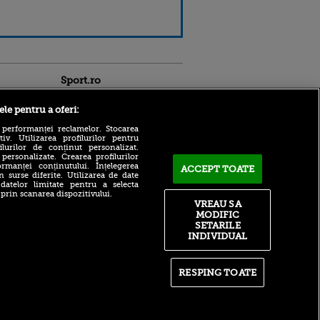
Sport.ro
ele pentru a oferi:
 performanței reclamelor. Stocarea
v. Utilizarea profilurilor pentru
ilurilor de conținut personalizat.
 personalizate. Crearea profilurilor
rmanței conținutului. Înțelegerea
ACCEPT TOATE
Adrian Mihalcea a
n surse diferite. Utilizarea de date
confirmat noul transfer la
 datelor limitate pentru a selecta
ldau din
UTA după remiza cu Rapid!
 prin scanarea dispozitivului.
 și
Anunțul făcut despre starea
VREAU SA
 logodnica
lui Alexi Pitu
MODIFIC
 sunt
SETARILE
ă criminală
După un flash-interviu
INDIVIDUAL
liniștit, Daniel Pancu a
ntru
EXPLODAT la conferință și
ita lui,
s-a luat la ceartă cu oamenii
t tată!
în sală: ”Gata, nu mai
RESPING TOATE
strigați”
, Adela
rol
Filip Stojilkovic, reacție
V
tranșantă după controversa
din meciul cu UTA: ”Arbitrul