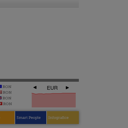
EUR
RON
RON
RON
RON
e
Smart People
Infografice