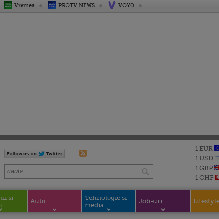
Vremea
PROTV NEWS
VOYO
1 EUR
1 USD
1 GBP
1 CHF
i si
Tehnologie si
Auto
Job-uri
Lifestyl
i
media