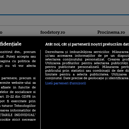
ro
foodstory.ro
Procinema.ro
fidențiale
Atât noi, cât și partenerii noștri prelucrăm dat
ozitivul dvs., precum
Dezvoltarea și îmbunătățirea serviciilor. Măsurarea
și/sau accesarea informațiilor de pe un dispoziti
al. Puteți accepta sau
selectarea conținutului personalizat. Crearea prof
pagina cu politica de
Utilizarea profilurilor pentru selectarea publicității
i și nu vă vor afecta
pentru publicitate personalizată. Măsurarea perfo
publicului prin statistici sau combinații de date di
(P) Descoperă Lumea
limitate pentru a selecta publicitatea. Utilizarea
Nikolaj Coster-Wa
Evenimentelor din România
conținutul. Date precise de geolocație și identificarea
te partenere, precum si
Urzeala Tronurilor
cu Transilvania Events!
ermite website-ului sa
Listă parteneri (furnizori)
Annabelle Wallis,
 afisate in functie de
lui Sebastian Stan,
(P) Raku, gaming intens și o
elelor de socializare si
prinși într-o curs
pauză binemeritată cu...
 art. 15-22 din GDPR in
pizza Guseppe
Emoții intense pe
pot fi exercitate prin
Sebastian Stan! Iub
(P) Poți folosi bonurile de
a tuturor Tehnologiilor
Annabelle, l-a făcu
masă pentru a comanda
esarea informatiilor de
mâncare acasă? Lista
Din 14 septembrie
SETARILE INDIVIDUAL”
aplicațiilor care le acceptă
Popescu revine în 
cookie strict necesare
principal la Pro T