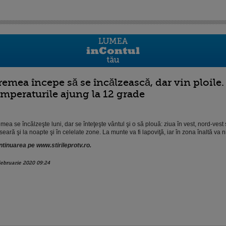
remea începe să se încălzească, dar vin ploile
emperaturile ajung la 12 grade
mea se încălzeşte luni, dar se înteţeşte vântul şi o să plouă: ziua în vest, nord-vest ş
seară şi la noapte şi în celelate zone. La munte va fi lapoviţă, iar în zona înaltă va ni
tinuarea pe www.stirileprotv.ro.
februarie 2020 09:24