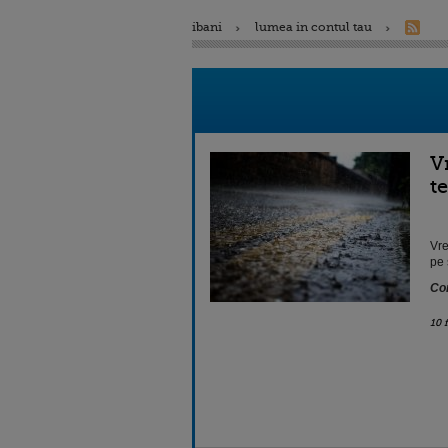
ibani
lumea in contul tau
V
t
Vre
pe 
Con
10 