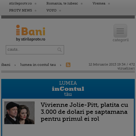
stirileprotv.ro
Romania, te iubesc
Vremea
PROTV NEWS
VOYO
ibani
lumea in contul tau
12 februarie 2013 19:34 / 472
vizualizari
Vivienne Jolie-Pitt, platita cu
3.000 de dolari pe saptamana
pentru primul ei rol