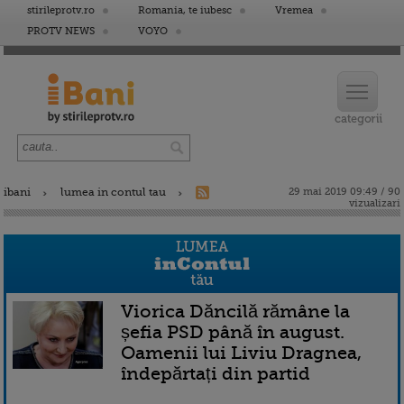
stirileprotv.ro
Romania, te iubesc
Vremea
PROTV NEWS
VOYO
ibani
lumea in contul tau
29 mai 2019 09:49 / 90
vizualizari
Viorica Dăncilă rămâne la
șefia PSD până în august.
Oamenii lui Liviu Dragnea,
îndepărtați din partid