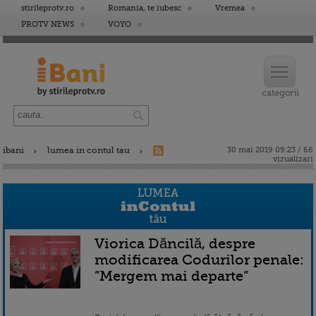
stirileprotv.ro
Romania, te iubesc
Vremea
PROTV NEWS
VOYO
ibani
lumea in contul tau
30 mai 2019 09:23 / 66
vizualizari
Viorica Dăncilă, despre
modificarea Codurilor penale:
”Mergem mai departe”