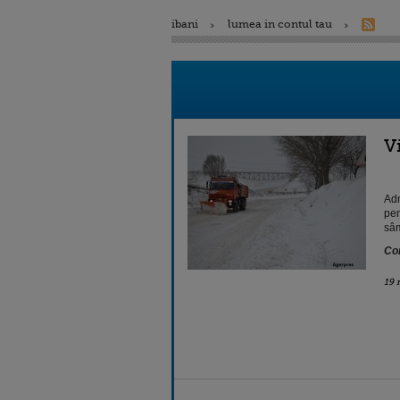
ibani
lumea in contul tau
V
Adm
pen
sâm
Con
19 