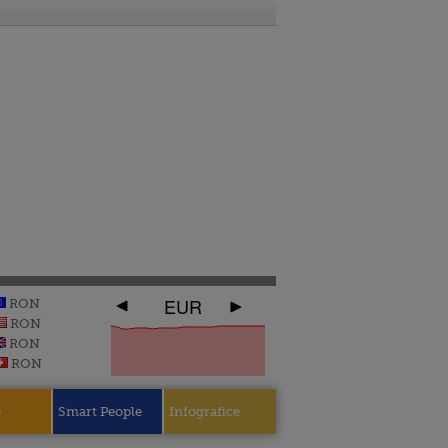
EUR
RON
RON
RON
RON
e
Smart People
Infografice