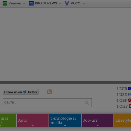
Vremea
PROTV NEWS
VOYO
1 EUR
1 USD
1 GBP
1 CHF
i si
Tehnologie si
Auto
Job-uri
Lifestyl
i
media