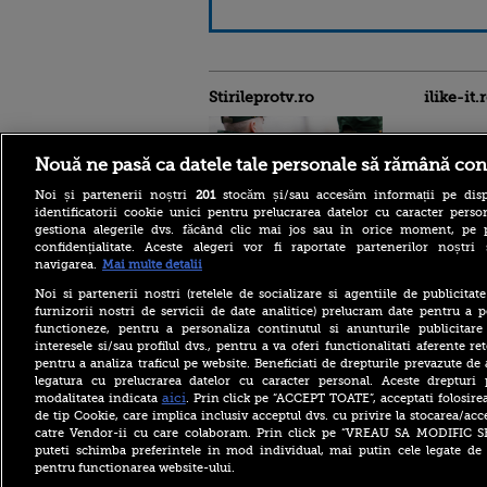
Stirileprotv.ro
ilike-it.
Nouă ne pasă ca datele tale personale să rămână con
Noi și partenerii noștri
201
stocăm și/sau accesăm informații pe disp
identificatorii cookie unici pentru prelucrarea datelor cu caracter person
Escrocheria „văduvelor
gestiona alegerile dvs. făcând clic mai jos sau în orice moment, pe 
negre” ia amploare în Rusia.
confidențialitate. Aceste alegeri vor fi raportate partenerilor noștr
„Găsește-ți un soldat și când
navigarea.
Mai multe detalii
va fi ucis vei primi 8
milioane de ruble”
Noi si partenerii nostri (retelele de socializare si agentiile de publicita
furnizorii nostri de servicii de date analitice) prelucram date pentru a p
Aflat în SUA, ministrul
functioneze, pentru a personaliza continutul si anunturile publicitare
britanic de Externe a evitat
interesele si/sau profilul dvs., pentru a va oferi functionalitati aferente ret
să spună dacă îl mai
consideră pe Trump „idiot,
pentru a analiza traficul pe website. Beneficiati de drepturile prevazute de
rasist și misogin”
legatura cu prelucrarea datelor cu caracter personal. Aceste drepturi 
aici
modalitatea indicata
. Prin click pe “ACCEPT TOATE”, acceptati folosire
Primăriile care nu se
de tip Cookie, care implica inclusiv acceptul dvs. cu privire la stocarea/acc
înrolează pe Ghiseul.ro pot
catre Vendor-ii cu care colaboram. Prin click pe “VREAU SA MODIFIC 
rămâne fără finanțare. Cât
puteti schimba preferintele in mod individual, mai putin cele legate de 
timp mai au la dispoziție
pentru functionarea website-ului.
Copyright ©