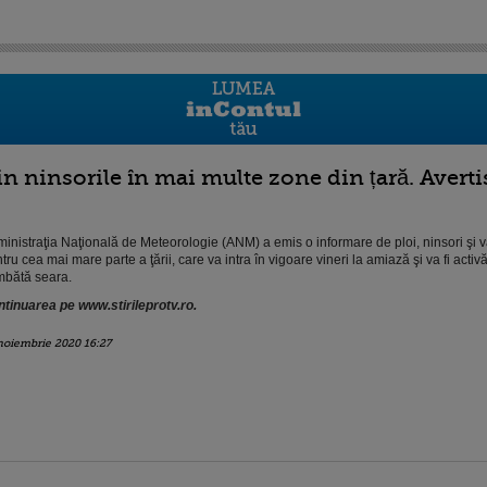
in ninsorile în mai multe zone din țară. Aver
inistraţia Naţională de Meteorologie (ANM) a emis o informare de ploi, ninsori şi v
tru cea mai mare parte a ţării, care va intra în vigoare vineri la amiază şi va fi acti
bătă seara.
tinuarea pe www.stirileprotv.ro.
noiembrie 2020 16:27