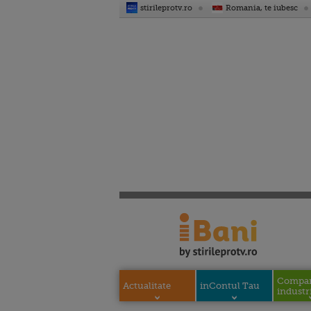
stirileprotv.ro
Romania, te iubesc
Compani
Actualitate
inContul Tau
industri