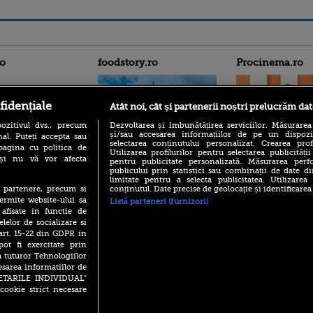
ro
foodstory.ro
Procinema.ro
fidențiale
Atât noi, cât și partenerii noștri prelucrăm dat
ozitivul dvs., precum
Dezvoltarea și îmbunătățirea serviciilor. Măsurarea
și/sau accesarea informațiilor de pe un dispoziti
al. Puteți accepta sau
selectarea conținutului personalizat. Crearea prof
pagina cu politica de
Utilizarea profilurilor pentru selectarea publicității
i și nu vă vor afecta
pentru publicitate personalizată. Măsurarea perfo
(P) Descoperă Lumea
Emoții intense pe
publicului prin statistici sau combinații de date di
Evenimentelor din România
Sebastian Stan! Iub
limitate pentru a selecta publicitatea. Utilizarea
cu Transilvania Events!
Annabelle, l-a făcu
conținutul. Date precise de geolocație și identificarea
te partenere, precum si
(P) Raku, gaming intens și o
ermite website-ului sa
Listă parteneri (furnizori)
Din 14 septembrie
pauză binemeritată cu...
 afisate in functie de
Popescu revine în 
pizza Guseppe
elelor de socializare si
principal la Pro T
 art. 15-22 din GDPR in
(P) Poți folosi bonurile de
La 88 de ani și du
pot fi exercitate prin
masă pentru a comanda
carieră fabuloasă î
a tuturor Tehnologiilor
mâncare acasă? Lista
Anthony Hopkins 
aplicațiilor care le acceptă
esarea informatiilor de
lansează oficial î
SETARILE INDIVIDUAL”
cookie strict necesare
 2026 PRO TV S.R.L |
Politica de Cookie
|
Politica Confidential