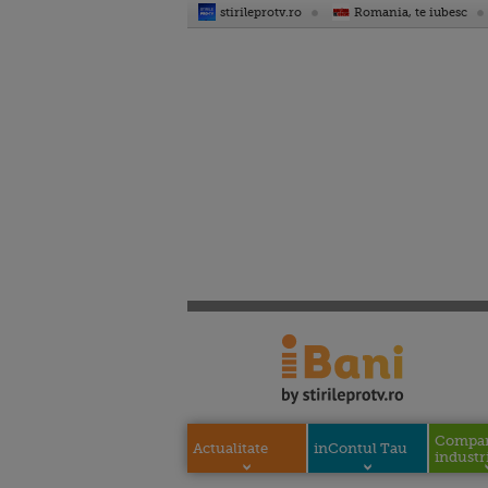
stirileprotv.ro
Romania, te iubesc
Compani
Actualitate
inContul Tau
industri