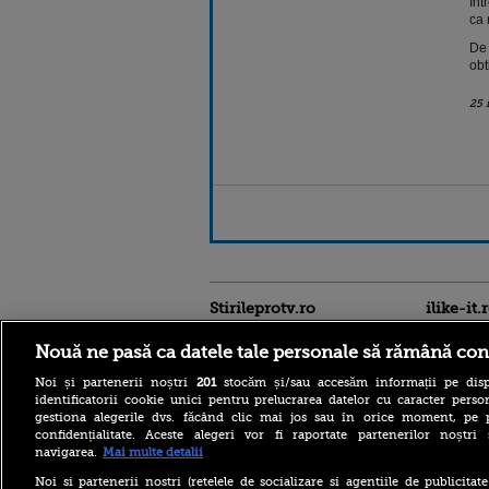
Int
ca 
De 
obt
25 
Stirileprotv.ro
ilike-it.
Nouă ne pasă ca datele tale personale să rămână con
Noi și partenerii noștri
201
stocăm și/sau accesăm informații pe disp
identificatorii cookie unici pentru prelucrarea datelor cu caracter person
gestiona alegerile dvs. făcând clic mai jos sau în orice moment, pe 
confidențialitate. Aceste alegeri vor fi raportate partenerilor noștr
navigarea.
Mai multe detalii
Descoperire senzațională
lângă Piramida Roșie: Un
Noi si partenerii nostri (retelele de socializare si agentiile de publicita
sistem hidraulic de 4.500