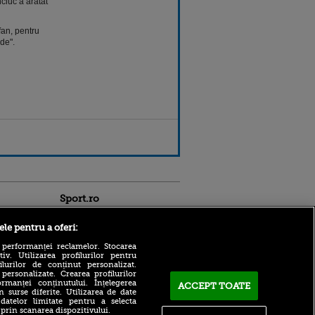
ciuc a aratat
an, pentru
de".
Sport.ro
ele pentru a oferi:
 performanței reclamelor. Stocarea
v. Utilizarea profilurilor pentru
ilurilor de conținut personalizat.
 personalizate. Crearea profilurilor
rmanței conținutului. Înțelegerea
ACCEPT TOATE
Adrian Mihalcea a
n surse diferite. Utilizarea de date
confirmat noul transfer la
 datelor limitate pentru a selecta
ntru
UTA după remiza cu Rapid!
 prin scanarea dispozitivului.