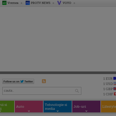
Vremea
PROTV NEWS
VOYO
1 EUR
1 USD
1 GBP
1 CHF
i si
Tehnologie si
Auto
Job-uri
Lifestyl
i
media