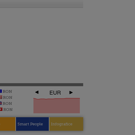
EUR
RON
RON
RON
RON
e
Smart People
Infografice