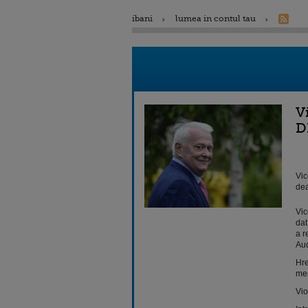
ibani
lumea in contul tau
V
D
Vic
dea
Vic
dat
a r
Aud
Hre
me
Vio