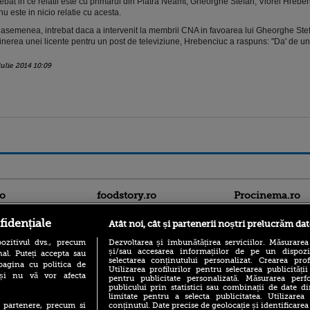
rebat in ce relatii este cu primarul din Piatra Neamt, Gheorghe Stefan, Viorel Hreben
nu este in nicio relatie cu acesta.
asemenea, intrebat daca a intervenit la membrii CNA in favoarea lui Gheorghe Stef
inerea unei licente pentru un post de televiziune, Hrebenciuc a raspuns: "Da' de un
iulie 2014 10:09
ro
foodstory.ro
Procinema.ro
fidențiale
Atât noi, cât și partenerii noștri prelucrăm dat
ozitivul dvs., precum
Dezvoltarea și îmbunătățirea serviciilor. Măsurarea
și/sau accesarea informațiilor de pe un dispoziti
al. Puteți accepta sau
selectarea conținutului personalizat. Crearea prof
pagina cu politica de
Utilizarea profilurilor pentru selectarea publicității
i și nu vă vor afecta
pentru publicitate personalizată. Măsurarea perfo
publicului prin statistici sau combinații de date di
(P) Descoperă Lumea
limitate pentru a selecta publicitatea. Utilizarea
Emoții intense pe
Evenimentelor din România
conținutul. Date precise de geolocație și identificarea
te partenere, precum si