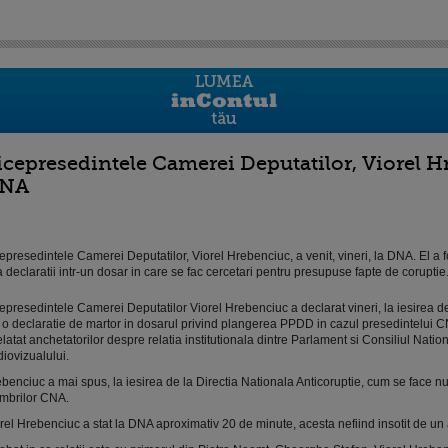
icepresedintele Camerei Deputatilor, Viorel Hr
NA
epresedintele Camerei Deputatilor, Viorel Hrebenciuc, a venit, vineri, la DNA. El a 
 declaratii intr-un dosar in care se fac cercetari pentru presupuse fapte de coruptie
epresedintele Camerei Deputatilor Viorel Hrebenciuc a declarat vineri, la iesirea d
 o declaratie de martor in dosarul privind plangerea PPDD in cazul presedintelui CN
elatat anchetatorilor despre relatia institutionala dintre Parlament si Consiliul Nation
iovizualului.
benciuc a mai spus, la iesirea de la Directia Nationala Anticoruptie, cum se face n
mbrilor CNA.
rel Hrebenciuc a stat la DNA aproximativ 20 de minute, acesta nefiind insotit de un