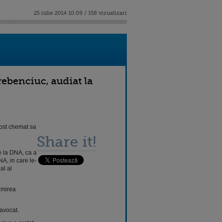
25 iulie 2014 10:09 / 158 vizualizari
ebenciuc, audiat la
fost chemat sa
.
Share it!
e la DNA, ca a
A, in care le-
al al
umirea
 avocat.