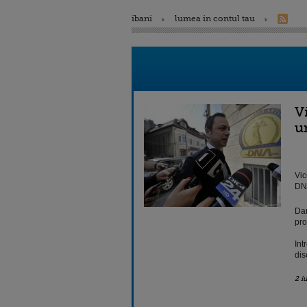
ibani
lumea in contul tau
V
u
Vic
DNA
Dan
pro
Int
dis
2 i