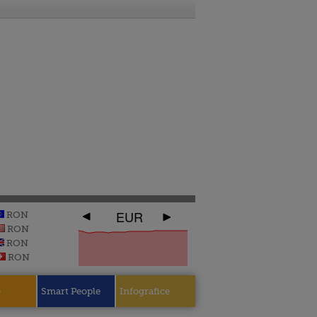
EUR
RON
RON
RON
RON
e
Smart People
Infografice