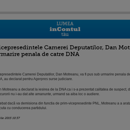
icepresedintele Camerei Deputatilor, Dan Motr
rmarire penala de catre DNA
epresedintele Camerei Deputatilor, Dan Motreanu, va fi pus sub urmarire penala de
, au declarat pentru
Agerpres
surse judiciare.
 Motreanu a declarat la iesirea de la DNA ca i s-a prezentat calitatea de suspect, d
curorii nu i-au dat alte amanunte, urmand sa aiba loc o audiere.
rebat dacă va demisiona din functia de prim-vicepresedinte PNL, Motreanu a a arat
cuta cu conducerea partidului.
ulie 2015 10:37