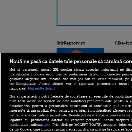
Stirileprotv.ro
ilike-it.
Nouă ne pasă ca datele tale personale să rămână con
Noi și partenerii noștri
201
stocăm și/sau accesăm informații pe disp
identificatorii cookie unici pentru prelucrarea datelor cu caracter person
gestiona alegerile dvs. făcând clic mai jos sau în orice moment, pe 
Alertă în Bulgaria: dronă
confidențialitate. Aceste alegeri vor fi raportate partenerilor noștr
dinspre România, explozie
navigarea.
Mai multe detalii
în apropierea unui
gazoduct. Premierul
Noi si partenerii nostri (retelele de socializare si agentiile de publicita
convocă Consiliul de
furnizorii nostri de servicii de date analitice) prelucram date pentru a p
Securitate
functioneze, pentru a personaliza continutul si anunturile publicitare
interesele si/sau profilul dvs., pentru a va oferi functionalitati aferente ret
Cele mai frumoase plaje
pentru a analiza traficul pe website. Beneficiati de drepturile prevazute de
„ascunse” din Grecia la care
poți ajunge doar pe jos sau
legatura cu prelucrarea datelor cu caracter personal. Aceste drepturi 
cu barca
aici
modalitatea indicata
. Prin click pe “ACCEPT TOATE”, acceptati folosire
de tip Cookie, care implica inclusiv acceptul dvs. cu privire la stocarea/acc
Groenlanda lansează un