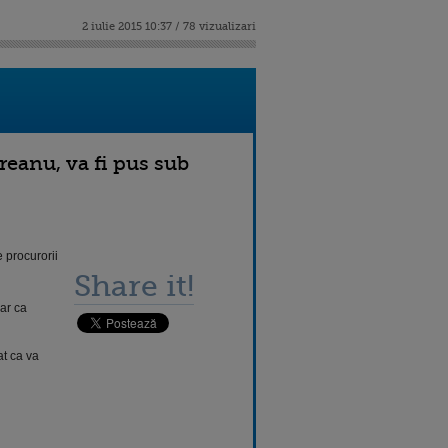
2 iulie 2015 10:37 / 78 vizualizari
eanu, va fi pus sub
 procurorii
Share it!
ar ca
at ca va