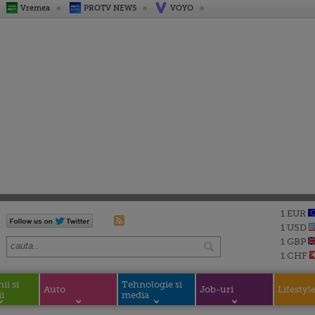
Vremea
PROTV NEWS
VOYO
1 EUR
1 USD
1 GBP
1 CHF
i si
Tehnologie si
Auto
Job-uri
Lifestyl
i
media