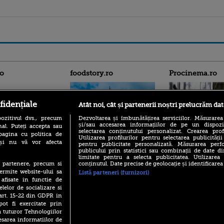
ro
foodstory.ro
Procinema.ro
fidențiale
Atât noi, cât și partenerii noștri prelucrăm dat
ozitivul dvs., precum
Dezvoltarea și îmbunătățirea serviciilor. Măsurarea
și/sau accesarea informațiilor de pe un dispoziti
al. Puteți accepta sau
selectarea conținutului personalizat. Crearea prof
pagina cu politica de
Utilizarea profilurilor pentru selectarea publicității
i și nu vă vor afecta
pentru publicitate personalizată. Măsurarea perfo
(P) Descoperă Lumea
Nikolaj Coster-Wa
publicului prin statistici sau combinații de date di
Evenimentelor din România
Urzeala Tronurilor
limitate pentru a selecta publicitatea. Utilizarea
cu Transilvania Events!
Annabelle Wallis,
conținutul. Date precise de geolocație și identificarea
te partenere, precum si
lui Sebastian Stan,
(P) Raku, gaming intens și o
ermite website-ului sa
Listă parteneri (furnizori)
prinși într-o curs
pauză binemeritată cu...
 afisate in functie de
pizza Guseppe
elelor de socializare si
Emoții intense pe
 art. 15-22 din GDPR in
Sebastian Stan! Iub
(P) Poți folosi bonurile de
Annabelle, l-a făcu
pot fi exercitate prin
masă pentru a comanda
a tuturor Tehnologiilor
mâncare acasă? Lista
Din 14 septembrie
aplicațiilor care le acceptă
esarea informatiilor de
Popescu revine în 