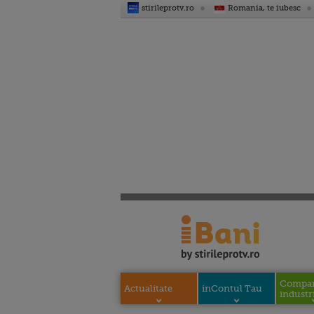
stirileprotv.ro
Romania, te iubesc
Compani
Actualitate
inContul Tau
industri