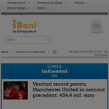
stirileprotv.ro
Romania, te iubesc
Vremea
PROTV NEWS
VOYO
ibani
lumea in contul tau
18 septembrie 2013 17:52 / 122
vizualizari
Venituri record pentru
Manchester United in sezonul
precedent: 434,4 mil. euro